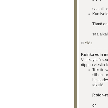
saa aika
Kursivoid
Tämä o
saa aika
Ylös
Kuinka voin mu
Voit käyttää seu
riippuu viestin
Tekstin 
siihen tu
heksades
tekstiä:
[color=r
or