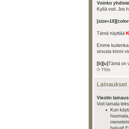
Voinko yhdiste
Kyllä voit. Jos 
[size=18][color
K
Tämä näyttää
Emme kuitenkaan 
sinusta kiinni vi
[b][u]
Tämä on v
Ylös
Lainaukset j
Viestin lainau
Voit lainata teks
Kun käytä
huomata, 
menetelmä
haluat! Es