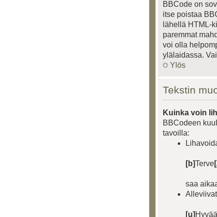
BBCode on sovel
itse poistaa BB
lähellä HTML-kie
paremmat mahdol
voi olla helpom
ylälaidassa. Vai
Ylös
Tekstin muo
Kuinka voin lih
BBCodeen kuuluu
tavoilla:
Lihavoid
[b]
Terve
[
saa aik
Alleviiva
[u]
Hyvää