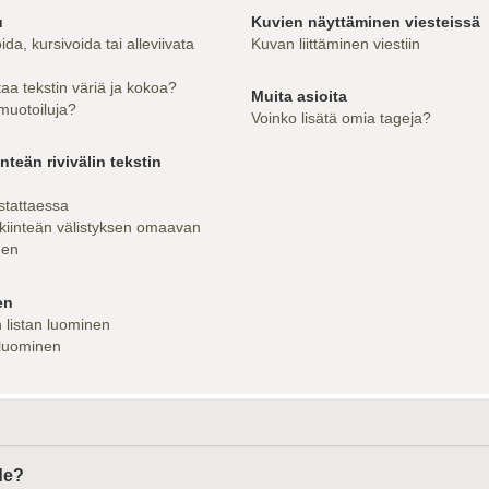
u
Kuvien näyttäminen viesteissä
ida, kursivoida tai alleviivata
Kuvan liittäminen viestiin
aa tekstin väriä ja kokoa?
Muita asioita
 muotoiluja?
Voinko lisätä omia tageja?
nteän rivivälin tekstin
astattaessa
kiinteän välistyksen omaavan
nen
en
 listan luominen
 luominen
de?