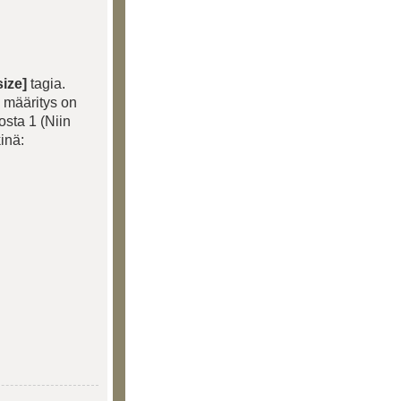
size]
tagia.
a määritys on
sta 1 (Niin
kinä: