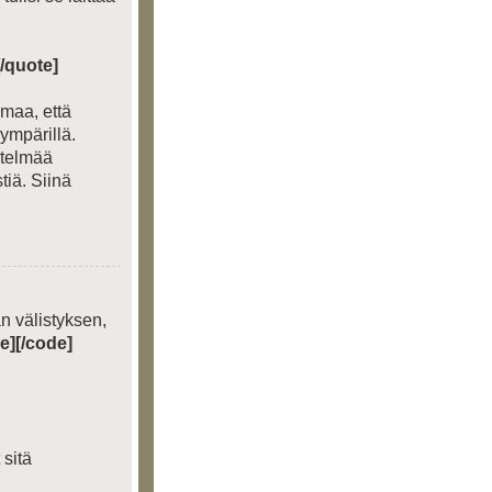
[/quote]
omaa, että
ympärillä.
etelmää
tiä. Siinä
än välistyksen,
e][/code]
 sitä