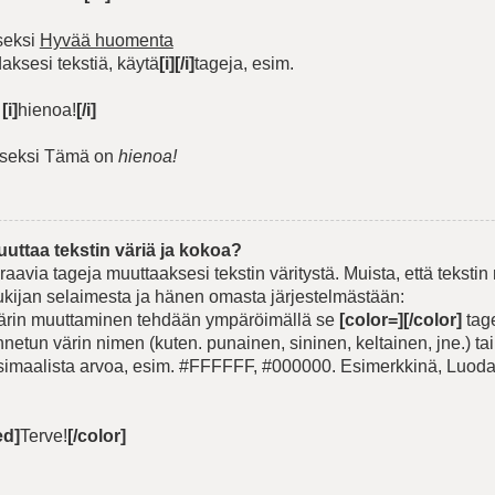
seksi
Hyvää huomenta
aksesi tekstiä, käytä
[i][/i]
tageja, esim.
n
[i]
hienoa!
[/i]
iseksi Tämä on
hienoa!
uttaa tekstin väriä ja kokoa?
raavia tageja muuttaaksesi tekstin väritystä. Muista, että teksti
 lukijan selaimesta ja hänen omasta järjestelmästään:
värin muuttaminen tehdään ympäröimällä se
[color=][/color]
tage
nnetun värin nimen (kuten. punainen, sininen, keltainen, jne.) tai
imaalista arvoa, esim. #FFFFFF, #000000. Esimerkkinä, Luoda
ed]
Terve!
[/color]