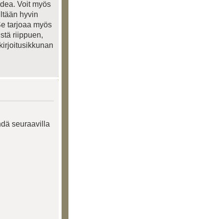
odea. Voit myös
ltään hyvin
 Se tarjoaa myös
stä riippuen,
kirjoitusikkunan
hdä seuraavilla