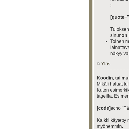
:
[quote="
Tuloksena
sinun
on 
Toinen m
lainattav
näkyy vai
Ylös
Koodin, tai mu
Mikäli haluat tu
Kuten esimerkiks
tageilla. Esimer
[code]
echo "Tä
Kaikki käytetty
myöhemmin.