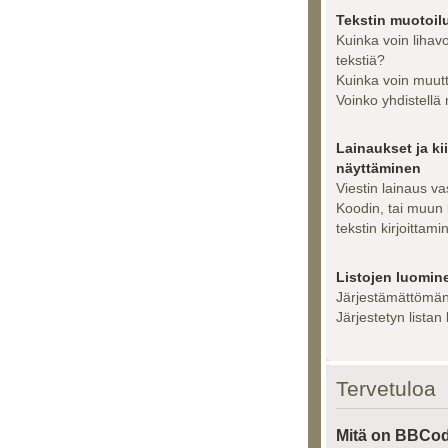
Tekstin muotoil
Kuinka voin lihavo
tekstiä?
Kuinka voin muutt
Voinko yhdistellä
Lainaukset ja kii
näyttäminen
Viestin lainaus v
Koodin, tai muun 
tekstin kirjoittami
Listojen luomin
Järjestämättömän
Järjestetyn listan
Tervetuloa
Mitä on BBCo