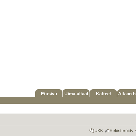
Etusivu
Uima-altaat
Katteet
Altaan h
UKK
Rekisteröidy