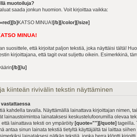
llä muotoiluja?
haluat saada jonkun huomion. Voit kirjoittaa vaikka:
=red][b]
KATSO MINUA!
[/b][/color][/size]
ATSO MINUA!
suosittele, että kirjoitat paljon tekstiä, joka näyttäisi tältä! H
estin kirjoittajana, että tagit ovat suljettu oikein. Esimerkkinä, t
äärin
[/b][/u]
a kiinteän rivivälin tekstin näyttäminen
s vastattaessa
tiä kahdella tavalla. Näyttämällä lainattava kirjoittajan nimen, tai
t lainaustoimintoa lainataksesi keskustelufoorumilla olevaa tekst
että lainattava teksti on ympäröity
[quote=""][/quote]
tageilla
 antaa sinun lainata tekstiä tietyltä käyttäjältä tai laittaa siihen
imerkiksi lainataksesi pätkän tekstiä, jonka herra klöntti kirjoitti, 