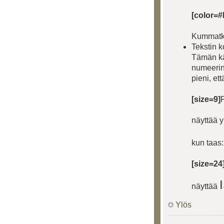
[color=
Kummatki
Tekstin 
Tämän käy
numeerine
pieni, et
[size=9]
näyttää 
kun taas:
[size=24
näyttää
Ylös