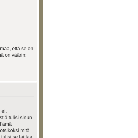
uomaa, että se on
ämä on väärin:
 ei.
iä tulisi sinun
. Tämä
 otsikoksi mitä
tulisi se laittaa