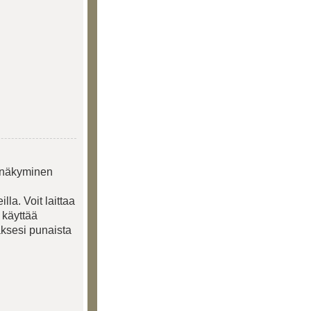
n näkyminen
illa. Voit laittaa
 käyttää
ksesi punaista