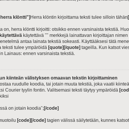
herra klöntti"]
Herra klöntin kirjoittama teksti tulee silloin tähän
 on, herra klöntti kirjoitti: otsikko ennen varsinaista tekstiä. Hu
käytettävä
käytettävä "" merkkejä lainattavan kirjoittajan nimen 
enetelmä antaa lainata tekstiä sokeasti. Käyttääksesi tätä men
a teksti tulee ympäröidä
[quote][/quote]
tageilla. Kun katsot vies
n Lainaus: ennen varsinaista tekstiä.
un kiinteän välistyksen omaavan tekstin kirjoittaminen
lostaa ruudulle koodia, tai jotain muuta tekstiä, joka vaatii kiinte
i Courier tyylin fontin. Valitsemasi teksti täytyy ympäröidä
[cod
kiksi
ssä on jotain koodia";
[/code]
 muotoilu
[code][/code]
tagien välissä säilytetään, kunnes katsot