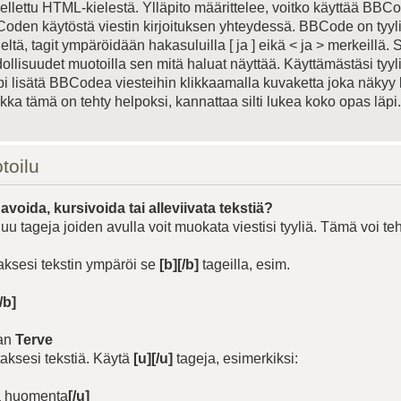
lettu HTML-kielestä. Ylläpito määrittelee, voitko käyttää BBC
Coden käytöstä viestin kirjoituksen yhteydessä. BBCode on tyyli
ltä, tagit ympäröidään hakasuluilla [ ja ] eikä < ja > merkeillä.
lisuudet muotoilla sen mitä haluat näyttää. Käyttämästäsi tyyli
pi lisätä BBCodea viesteihin klikkaamalla kuvaketta joka näkyy 
kka tämä on tehty helpoksi, kannattaa silti lukea koko opas läpi.
toilu
avoida, kursivoida tai alleviivata tekstiä?
 tageja joiden avulla voit muokata viestisi tyyliä. Tämä voi te
aksesi tekstin ympäröi se
[b][/b]
tageilla, esim.
/b]
aan
Terve
taksesi tekstiä. Käytä
[u][/u]
tageja, esimerkiksi:
 huomenta
[/u]