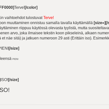
#FF0000]
Terve!
[/color]
n vaihtoehdot tulostuvat
Terve!
koon muuttaminen onnistuu samalla tavalla käyttämällä
[size=][/
ttäminen riippuu käytössä olevasta tyylistä, mutta suositeltav
nen arvo, joka ilmaisee tekstin koon pikseleinä, alkaen numero
tä et näe sitä) ja jatkuen numeroon 29 asti (Erittäin iso). Esimerk
PIENI
[/size]
yleensä
PIENI
]
ISO!
[/size]
ISO!