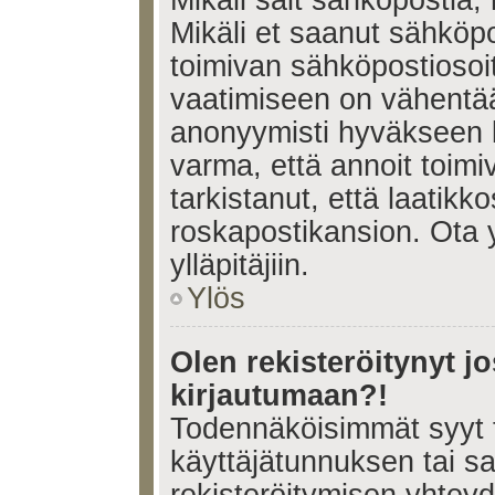
Mikäli sait sähköpostia, 
Mikäli et saanut sähköpo
toimivan sähköpostiosoi
vaatimiseen on vähent
anonyymisti hyväkseen k
varma, että annoit toimi
tarkistanut, että laatikk
roskapostikansion. Ota 
ylläpitäjiin.
Ylös
Olen rekisteröitynyt 
kirjautumaan?!
Todennäköisimmät syyt 
käyttäjätunnuksen tai s
rekisteröitymisen yhtey