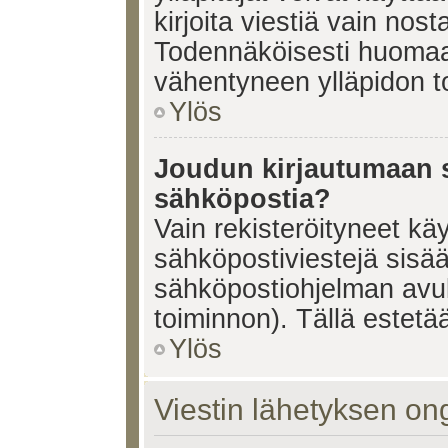
kirjoita viestiä vain nos
Todennäköisesti huomaat
vähentyneen ylläpidon t
Ylös
Joudun kirjautumaan s
sähköpostia?
Vain rekisteröityneet käy
sähköpostiviestejä sisä
sähköpostiohjelman avulla
toiminnon). Tällä estetää
Ylös
Viestin lähetyksen on