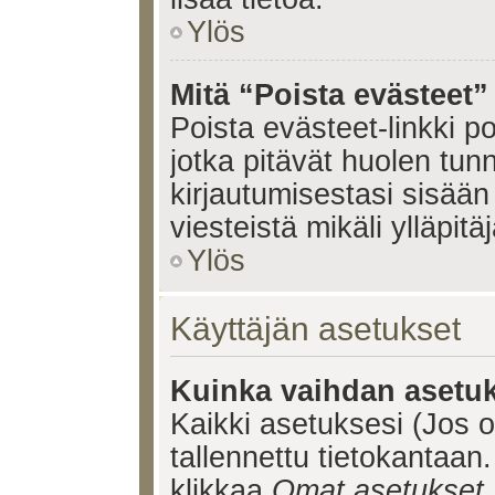
Ylös
Mitä “Poista evästeet”
Poista evästeet-linkki 
jotka pitävät huolen tun
kirjautumisestasi sisään 
viesteistä mikäli ylläpitä
Ylös
Käyttäjän asetukset
Kuinka vaihdan asetuk
Kaikki asetuksesi (Jos ol
tallennettu tietokantaan.
klikkaa
Omat asetukset