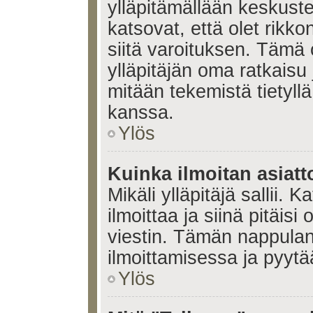
ylläpitämällään keskuste
katsovat, että olet rikko
siitä varoituksen. Tämä
ylläpitäjän oma ratkaisu
mitään tekemistä tietyll
kanssa.
Ylös
Kuinka ilmoitan asiatt
Mikäli ylläpitäjä sallii. K
ilmoittaa ja siinä pitäisi 
viestin. Tämän nappulan
ilmoittamisessa ja pyytää
Ylös