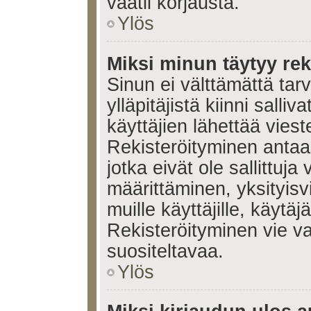
vaatii korjausta.
Ylös
Miksi minun täytyy rek
Sinun ei välttämättä tar
ylläpitäjistä kiinni salli
käyttäjien lähettää viest
Rekisteröityminen antaa 
jotka eivät ole sallittuja
määrittäminen, yksityisv
muille käyttäjille, käytäj
Rekisteröityminen vie v
suositeltavaa.
Ylös