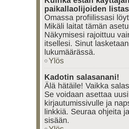
Kuinka estän käyttäjä
paikallaolijoiden lista
Omassa profiilissasi lö
Mikäli laitat tämän ase
Näkymisesi rajoittuu vain 
itsellesi. Sinut lasketaan 
lukumäärässä.
Ylös
Kadotin salasanani!
Älä hätäile! Vaikka sala
Se voidaan asettaa uus
kirjautumissivulle ja na
linkkiä. Seuraa ohjeita 
sisään.