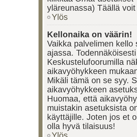
yläreunassa) Täällä voi
Ylös
Kellonaika on väärin!
Vaikka palvelimen kello 
ajassa. Todennäköisesti 
Keskustelufoorumilla nä
aikavyöhykkeen mukaan, 
Mikäli tämä on se syy. 
aikavyöhykkeen asetuksia
Huomaa, että aikavyöhy
muistakin asetuksista on 
käyttäjille. Joten jos et o
olla hyvä tilaisuus!
Ylös