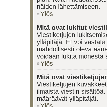
näiden lähettämiseen.
Ylös
Mitä ovat lukitut viesti
Viestiketjujen lukitsemis
ylläpitäjä. Et voi vastata
mahdollisesti oleva ääne
voidaan lukita monesta 
Ylös
Mitä ovat viestiketjuj
Viestiketjujen kuvakkeet 
ilmaista viestin sisältö
määräävät ylläpitäjät.
Ylös