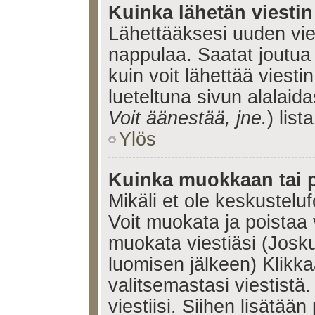
Kuinka lähetän viesti
Lähettääksesi uuden vie
nappulaa. Saatat joutua
kuin voit lähettää viestin
lueteltuna sivun alalaida
Voit äänestää, jne.
) lista
Ylös
Kuinka muokkaan tai p
Mikäli et ole keskusteluf
Voit muokata ja poistaa 
muokata viestiäsi (Josku
luomisen jälkeen) Klikk
valitsemastasi viestistä.
viestiisi. Siihen lisätään