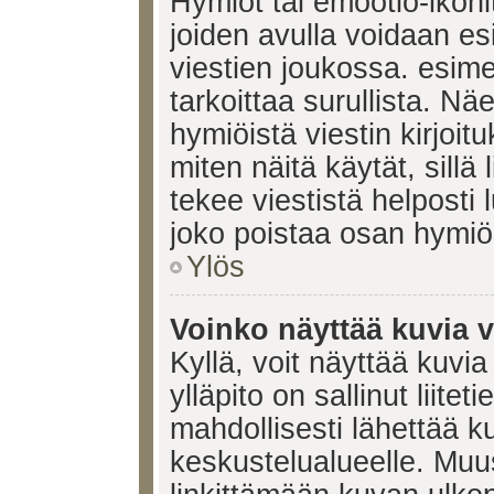
Hymiöt tai emootio-ikonit
joiden avulla voidaan esi
viestien joukossa. esimerk
tarkoittaa surullista. Nä
hymiöistä viestin kirjoi
miten näitä käytät, sill
tekee viestistä helposti
joko poistaa osan hymiöi
Ylös
Voinko näyttää kuvia v
Kyllä, voit näyttää kuvia
ylläpito on sallinut liite
mahdollisesti lähettää 
keskustelualueelle. Mu