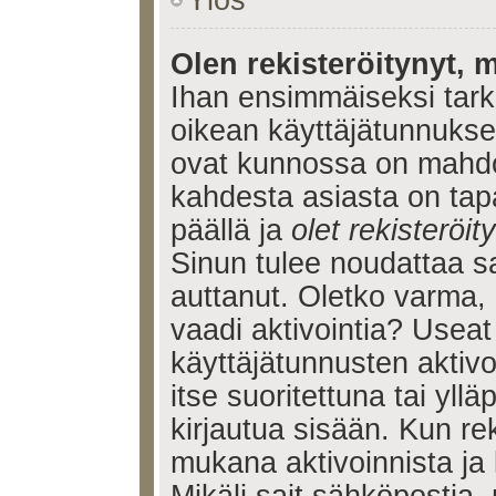
Ylös
Olen rekisteröitynyt, m
Ihan ensimmäiseksi tarkis
oikean käyttäjätunnukse
ovat kunnossa on mahdol
kahdesta asiasta on tap
päällä ja
olet rekisteröi
Sinun tulee noudattaa sa
auttanut. Oletko varma, 
vaadi aktivointia? Useat
käyttäjätunnusten aktivoi
itse suoritettuna tai yll
kirjautua sisään. Kun reki
mukana aktivoinnista ja 