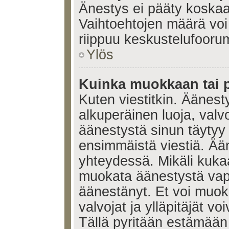
Änestys ei pääty koskaan
Vaihtoehtojen määrä voi 
riippuu keskustelufoorum
Ylös
Kuinka muokkaan tai 
Kuten viestitkin. Äänes
alkuperäinen luoja, valvo
äänestystä sinun täytyy
ensimmäistä viestiä. Ää
yhteydessä. Mikäli kukaa
muokata äänestystä vapa
äänestänyt. Et voi muoka
valvojat ja ylläpitäjät v
Tällä pyritään estämään