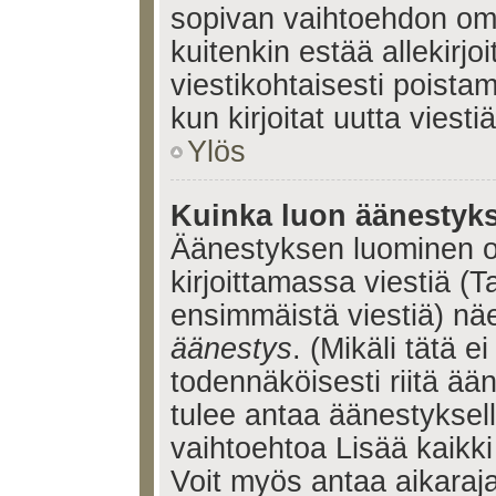
sopivan vaihtoehdon omis
kuitenkin estää allekirj
viestikohtaisesti poistama
kun kirjoitat uutta viestiä
Ylös
Kuinka luon äänestyk
Äänestyksen luominen o
kirjoittamassa viestiä (T
ensimmäistä viestiä) nä
äänestys
. (Mikäli tätä ei
todennäköisesti riitä ä
tulee antaa äänestyksell
vaihtoehtoa Lisää kaikki 
Voit myös antaa aikaraja