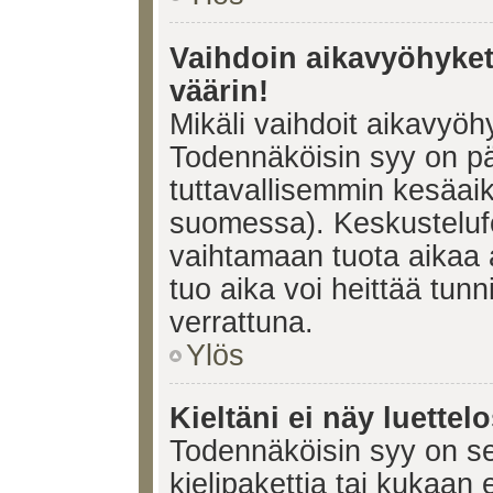
Vaihdoin aikavyöhykett
väärin!
Mikäli vaihdoit aikavyöh
Todennäköisin syy on pä
tuttavallisemmin kesäaik
suomessa). Keskustelufo
vaihtamaan tuota aikaa a
tuo aika voi heittää tunn
verrattuna.
Ylös
Kieltäni ei näy luettel
Todennäköisin syy on se,
kielipakettia tai kukaan 