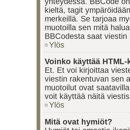
yhteydessä. BBCode on t
kieltä, tagit ympäröidään 
merkeillä. Se tarjoaa 
muotoilla sen mitä halua
BBCodesta saat viestin k
Ylös
Voinko käyttää HTML-ki
Et. Et voi kirjoittaa vie
viestin rakentuvan sen 
muotoilut ovat saatavi
voit käyttää näitä viesti
Ylös
Mitä ovat hymiöt?