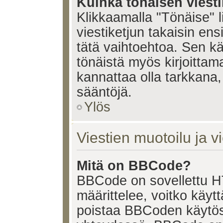
Kuinka tönäisen viesti
Klikkaamalla "Tönäise" li
viestiketjun takaisin ens
tätä vaihtoehtoa. Sen käy
tönäistä myös kirjoittam
kannattaa olla tarkkana,
sääntöjä.
Ylös
Viestien muotoilu ja vi
Mitä on BBCode?
BBCode on sovellettu HT
määrittelee, voitko käy
poistaa BBCoden käytöst