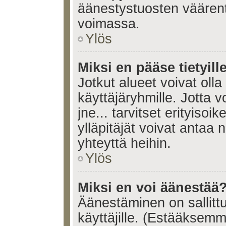
äänestystuosten väären
voimassa.
Ylös
Miksi en pääse tietyille
Jotkut alueet voivat olla ra
käyttäjäryhmille. Jotta vo
jne... tarvitset erityisoi
ylläpitäjät voivat antaa 
yhteyttä heihin.
Ylös
Miksi en voi äänestää
Äänestäminen on sallittu 
käyttäjille. (Estääksem