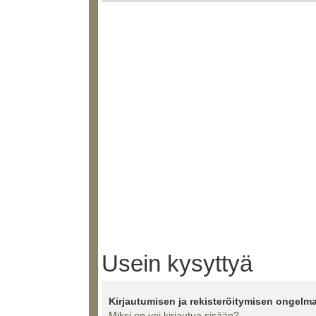
Usein kysyttyä
Kirjautumisen ja rekisteröitymisen ongelma
Miksi en voi kirjautua sisään?