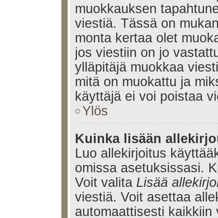
muokkauksen tapahtune
viestiä. Tässä on muka
monta kertaa olet muoka
jos viestiin on jo vastatt
ylläpitäjä muokkaa viesti
mitä on muokattu ja mik
käyttäjä ei voi poistaa vi
Ylös
Kuinka lisään allekirj
Luo allekirjoitus käyttää
omissa asetuksissasi. Ku
Voit valita
Lisää allekirjo
viestiä. Voit asettaa alle
automaattisesti kaikkiin 