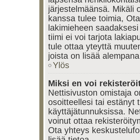
järjestelmäänsä. Mikäli
kanssa tulee toimia, Ota
lakimieheen saadaksesi
tiimi ei voi tarjota lakia
tule ottaa yteyttä muute
joista on lisää alempana
Ylös
Miksi en voi rekisteröi
Nettisivuston omistaja on
osoitteellesi tai estänyt
käyttäjätunnuksissa. Ne
voinut ottaa rekisteröit
Ota yhteys keskustelufoo
lisää tietoa.