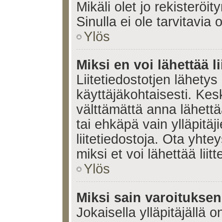
Mikäli olet jo rekisteröi
Sinulla ei ole tarvitavia 
Ylös
Miksi en voi lähettää l
Liitetiedostotjen lähetys 
käyttäjäkohtaisesti. Kesk
välttämättä anna lähettää 
tai ehkäpä vain ylläpitä
liitetiedostoja. Ota yhte
miksi et voi lähettää liitte
Ylös
Miksi sain varoitukse
Jokaisella ylläpitäjällä