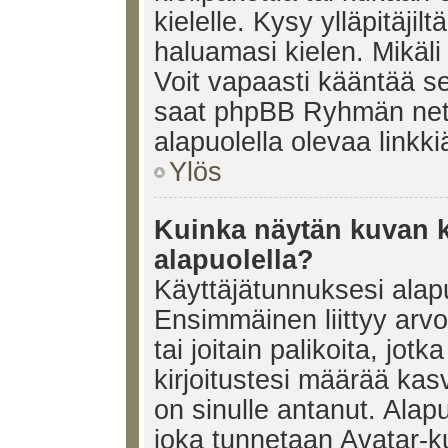
kielelle. Kysy ylläpitäjil
haluamasi kielen. Mikäl
Voit vapaasti kääntää se
saat phpBB Ryhmän netti
alapuolella olevaa linkki
Ylös
Kuinka näytän kuvan k
alapuolella?
Käyttäjätunnuksesi alapu
Ensimmäinen liittyy arv
tai joitain palikoita, jot
kirjoitustesi määrää kas
on sinulle antanut. Alap
joka tunnetaan Avatar-