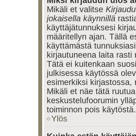
Miksi kirjaudun ulos a
Mikäli et valitse
Kirjaudu
jokaisella käynnillä
rasti
käyttäjätunnuksesi kirj
määritellyn ajan. Tällä e
käyttämästä tunnuksiasi
kirjautuneena laita rasti
Tätä ei kuitenkaan suosi
julkisessa käytössä olev
esimerkiksi kirjastossa, 
Mikäli et näe tätä ruutua
keskustelufoorumin ylläp
toiminnon pois käytöstä.
Ylös