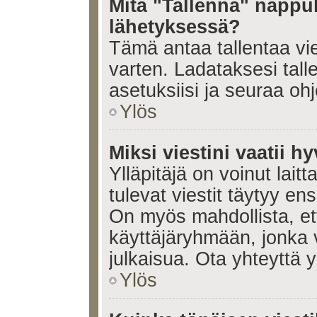
Mitä "Tallenna" nappul
lähetyksessä?
Tämä antaa tallentaa vi
varten. Ladataksesi tall
asetuksiisi ja seuraa ohj
Ylös
Miksi viestini vaatii 
Ylläpitäjä on voinut laitt
tulevat viestit täytyy en
On myös mahdollista, ett
käyttäjäryhmään, jonka v
julkaisua. Ota yhteyttä yl
Ylös