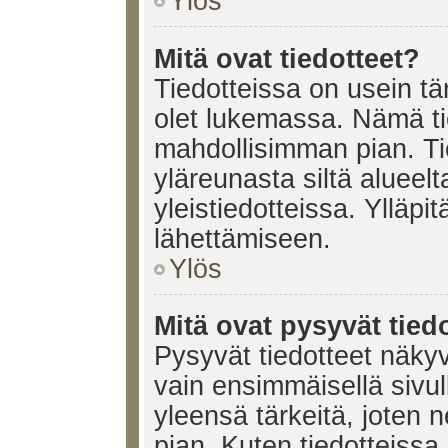
Ylös
Mitä ovat tiedotteet?
Tiedotteissa on usein tär
olet lukemassa. Nämä ti
mahdollisimman pian. Ti
yläreunasta siltä alueelt
yleistiedotteissa. Ylläpi
lähettämiseen.
Ylös
Mitä ovat pysyvät tied
Pysyvät tiedotteet näkyv
vain ensimmäisellä sivul
yleensä tärkeitä, joten 
pian. Kuten tiedotteissa.