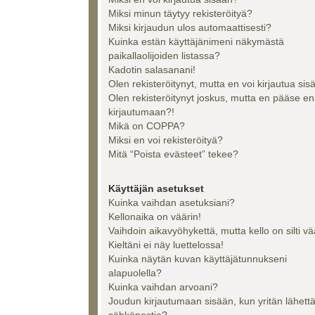
Miksi minun täytyy rekisteröityä?
Miksi kirjaudun ulos automaattisesti?
Kuinka estän käyttäjänimeni näkymästä
paikallaolijoiden listassa?
Kadotin salasanani!
Olen rekisteröitynyt, mutta en voi kirjautua sis
Olen rekisteröitynyt joskus, mutta en pääse e
kirjautumaan?!
Mikä on COPPA?
Miksi en voi rekisteröityä?
Mitä “Poista evästeet” tekee?
Käyttäjän asetukset
Kuinka vaihdan asetuksiani?
Kellonaika on väärin!
Vaihdoin aikavyöhykettä, mutta kello on silti vä
Kieltäni ei näy luettelossa!
Kuinka näytän kuvan käyttäjätunnukseni
alapuolella?
Kuinka vaihdan arvoani?
Joudun kirjautumaan sisään, kun yritän lähett
sähköpostia?