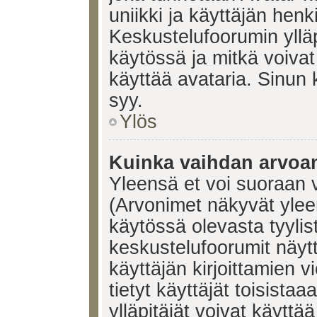
uniikki ja käyttäjän hen
Keskustelufoorumin yllä
käytössä ja mitkä voivat 
käyttää avataria. Sinun k
syy.
Ylös
Kuinka vaihdan arvoa
Yleensä et voi suoraan 
(Arvonimet näkyvät ylee
käytössä olevasta tyyli
keskustelufoorumit näyt
käyttäjän kirjoittamien v
tietyt käyttäjät toisistaa
ylläpitäjät voivat käyttä