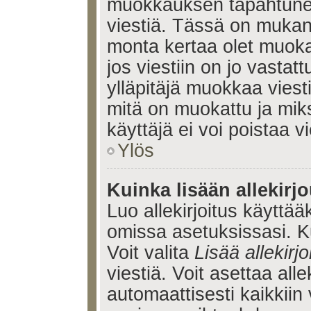
muokkauksen tapahtune
viestiä. Tässä on muka
monta kertaa olet muoka
jos viestiin on jo vastatt
ylläpitäjä muokkaa viesti
mitä on muokattu ja mik
käyttäjä ei voi poistaa vi
Ylös
Kuinka lisään allekirj
Luo allekirjoitus käyttää
omissa asetuksissasi. Ku
Voit valita
Lisää allekirjo
viestiä. Voit asettaa alle
automaattisesti kaikkiin 