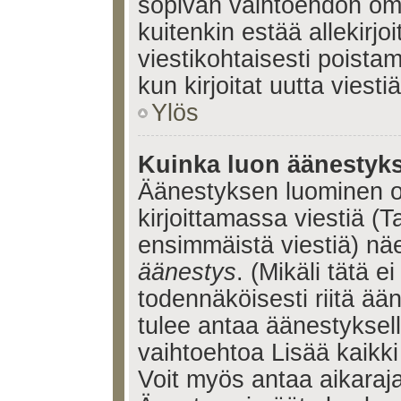
sopivan vaihtoehdon omis
kuitenkin estää allekirj
viestikohtaisesti poistama
kun kirjoitat uutta viestiä
Ylös
Kuinka luon äänestyk
Äänestyksen luominen o
kirjoittamassa viestiä (T
ensimmäistä viestiä) nä
äänestys
. (Mikäli tätä ei
todennäköisesti riitä ä
tulee antaa äänestyksell
vaihtoehtoa Lisää kaikki 
Voit myös antaa aikaraja