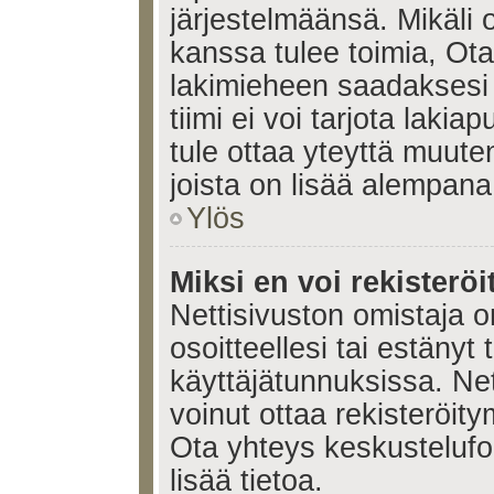
järjestelmäänsä. Mikäli
kanssa tulee toimia, Ota
lakimieheen saadaksesi
tiimi ei voi tarjota lakia
tule ottaa yteyttä muute
joista on lisää alempana
Ylös
Miksi en voi rekisteröi
Nettisivuston omistaja on
osoitteellesi tai estänyt
käyttäjätunnuksissa. Ne
voinut ottaa rekisteröit
Ota yhteys keskustelufoo
lisää tietoa.