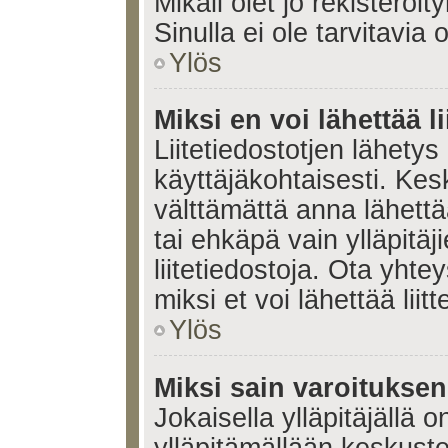
Mikäli olet jo rekisteröi
Sinulla ei ole tarvitavia 
Ylös
Miksi en voi lähettää l
Liitetiedostotjen lähetys 
käyttäjäkohtaisesti. Kesk
välttämättä anna lähettää 
tai ehkäpä vain ylläpitä
liitetiedostoja. Ota yhte
miksi et voi lähettää liitte
Ylös
Miksi sain varoitukse
Jokaisella ylläpitäjällä