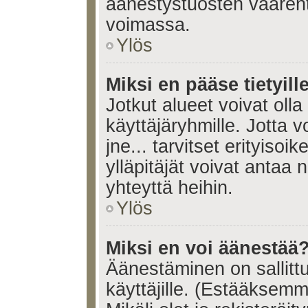
äänestystuosten väären
voimassa.
Ylös
Miksi en pääse tietyille
Jotkut alueet voivat olla ra
käyttäjäryhmille. Jotta vo
jne... tarvitset erityisoi
ylläpitäjät voivat antaa 
yhteyttä heihin.
Ylös
Miksi en voi äänestää
Äänestäminen on sallittu 
käyttäjille. (Estääksem