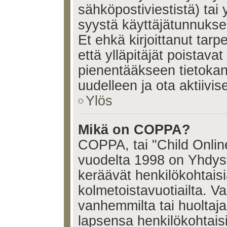
sähköpostiviestistä) tai 
syystä käyttäjätunnukses
Et ehkä kirjoittanut tar
että ylläpitäjät poistavat 
pienentääkseen tietoka
uudelleen ja ota aktiivi
Ylös
Mikä on COPPA?
COPPA, tai "Child Onlin
vuodelta 1998 on Yhdysval
keräävät henkilökohtaisia
kolmetoistavuotiailta. 
vanhemmilta tai huoltajalt
lapsensa henkilökohtais