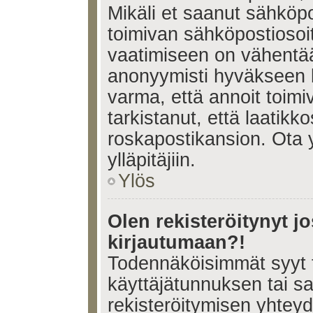
Mikäli et saanut sähköpo
toimivan sähköpostiosoi
vaatimiseen on vähent
anonyymisti hyväkseen k
varma, että annoit toimi
tarkistanut, että laatikk
roskapostikansion. Ota 
ylläpitäjiin.
Ylös
Olen rekisteröitynyt 
kirjautumaan?!
Todennäköisimmät syyt 
käyttäjätunnuksen tai s
rekisteröitymisen yhtey