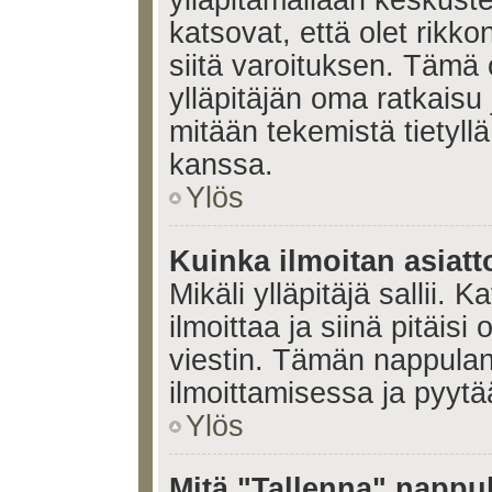
ylläpitämällään keskuste
katsovat, että olet rikko
siitä varoituksen. Tämä
ylläpitäjän oma ratkaisu
mitään tekemistä tietyll
kanssa.
Ylös
Kuinka ilmoitan asiatt
Mikäli ylläpitäjä sallii. K
ilmoittaa ja siinä pitäisi 
viestin. Tämän nappulan
ilmoittamisessa ja pyytää
Ylös
Mitä "Tallenna" nappul