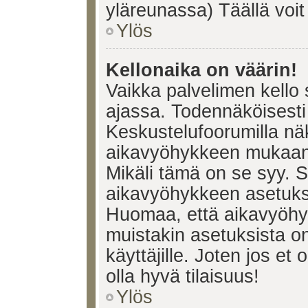
yläreunassa) Täällä voi
Ylös
Kellonaika on väärin!
Vaikka palvelimen kello 
ajassa. Todennäköisesti 
Keskustelufoorumilla nä
aikavyöhykkeen mukaan, 
Mikäli tämä on se syy. 
aikavyöhykkeen asetuksia
Huomaa, että aikavyöhy
muistakin asetuksista on 
käyttäjille. Joten jos et o
olla hyvä tilaisuus!
Ylös