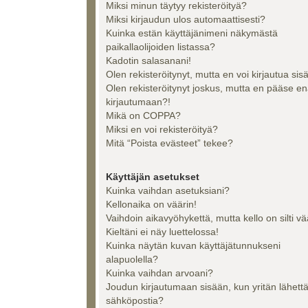
Miksi minun täytyy rekisteröityä?
Miksi kirjaudun ulos automaattisesti?
Kuinka estän käyttäjänimeni näkymästä
paikallaolijoiden listassa?
Kadotin salasanani!
Olen rekisteröitynyt, mutta en voi kirjautua sis
Olen rekisteröitynyt joskus, mutta en pääse e
kirjautumaan?!
Mikä on COPPA?
Miksi en voi rekisteröityä?
Mitä “Poista evästeet” tekee?
Käyttäjän asetukset
Kuinka vaihdan asetuksiani?
Kellonaika on väärin!
Vaihdoin aikavyöhykettä, mutta kello on silti vä
Kieltäni ei näy luettelossa!
Kuinka näytän kuvan käyttäjätunnukseni
alapuolella?
Kuinka vaihdan arvoani?
Joudun kirjautumaan sisään, kun yritän lähett
sähköpostia?