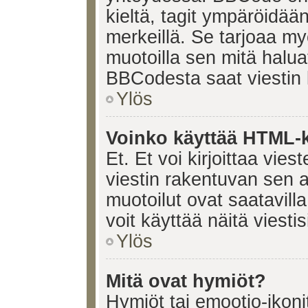
kieltä, tagit ympäröidään 
merkeillä. Se tarjoaa 
muotoilla sen mitä halua
BBCodesta saat viestin k
Ylös
Voinko käyttää HTML-ki
Et. Et voi kirjoittaa vie
viestin rakentuvan sen 
muotoilut ovat saatavi
voit käyttää näitä viesti
Ylös
Mitä ovat hymiöt?
Hymiöt tai emootio-ikonit