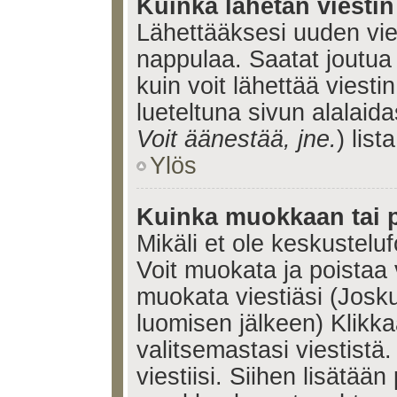
Kuinka lähetän viesti
Lähettääksesi uuden vie
nappulaa. Saatat joutua
kuin voit lähettää viestin
lueteltuna sivun alalaida
Voit äänestää, jne.
) lista
Ylös
Kuinka muokkaan tai p
Mikäli et ole keskusteluf
Voit muokata ja poistaa 
muokata viestiäsi (Josku
luomisen jälkeen) Klikk
valitsemastasi viestistä.
viestiisi. Siihen lisätään