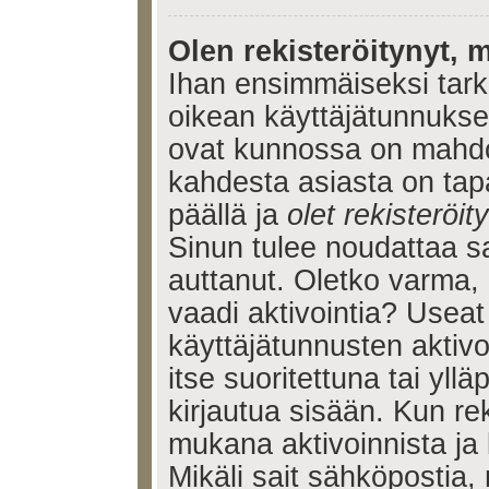
Olen rekisteröitynyt, m
Ihan ensimmäiseksi tarkis
oikean käyttäjätunnukse
ovat kunnossa on mahdol
kahdesta asiasta on tap
päällä ja
olet rekisteröi
Sinun tulee noudattaa sa
auttanut. Oletko varma, 
vaadi aktivointia? Useat
käyttäjätunnusten aktivoi
itse suoritettuna tai yll
kirjautua sisään. Kun reki
mukana aktivoinnista ja 
Mikäli sait sähköpostia, 