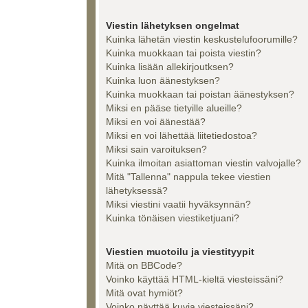
Viestin lähetyksen ongelmat
Kuinka lähetän viestin keskustelufoorumille?
Kuinka muokkaan tai poista viestin?
Kuinka lisään allekirjoutksen?
Kuinka luon äänestyksen?
Kuinka muokkaan tai poistan äänestyksen?
Miksi en pääse tietyille alueille?
Miksi en voi äänestää?
Miksi en voi lähettää liitetiedostoa?
Miksi sain varoituksen?
Kuinka ilmoitan asiattoman viestin valvojalle?
Mitä "Tallenna" nappula tekee viestien
lähetyksessä?
Miksi viestini vaatii hyväksynnän?
Kuinka tönäisen viestiketjuani?
Viestien muotoilu ja viestityypit
Mitä on BBCode?
Voinko käyttää HTML-kieltä viesteissäni?
Mitä ovat hymiöt?
Voinko näyttää kuvia viesteissäni?