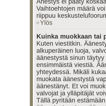
Änestys ei pääty koskaan
Vaihtoehtojen määrä voi 
riippuu keskustelufoorum
Ylös
Kuinka muokkaan tai 
Kuten viestitkin. Äänes
alkuperäinen luoja, valvo
äänestystä sinun täytyy
ensimmäistä viestiä. Ää
yhteydessä. Mikäli kukaa
muokata äänestystä vapa
äänestänyt. Et voi muoka
valvojat ja ylläpitäjät v
Tällä pyritään estämään