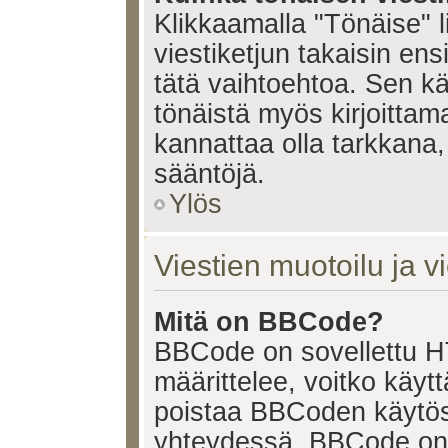
Klikkaamalla "Tönäise" li
viestiketjun takaisin ens
tätä vaihtoehtoa. Sen käy
tönäistä myös kirjoittam
kannattaa olla tarkkana,
sääntöjä.
Ylös
Viestien muotoilu ja vi
Mitä on BBCode?
BBCode on sovellettu HT
määrittelee, voitko käy
poistaa BBCoden käytöst
yhteydessä. BBCode on t