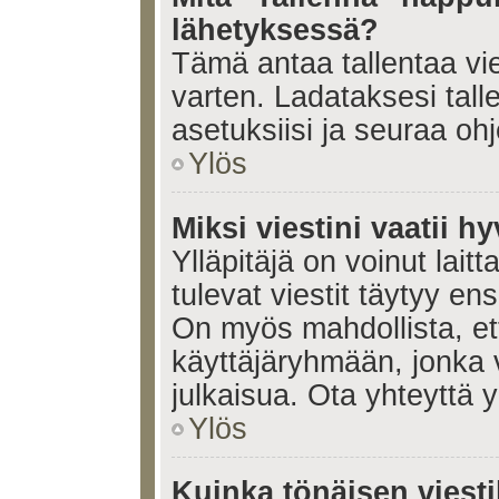
lähetyksessä?
Tämä antaa tallentaa vi
varten. Ladataksesi tall
asetuksiisi ja seuraa ohj
Ylös
Miksi viestini vaatii 
Ylläpitäjä on voinut laitt
tulevat viestit täytyy en
On myös mahdollista, ett
käyttäjäryhmään, jonka v
julkaisua. Ota yhteyttä yl
Ylös
Kuinka tönäisen viesti