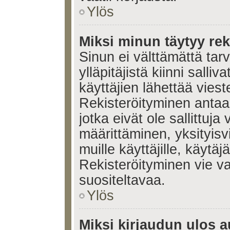
Ylös
Miksi minun täytyy rek
Sinun ei välttämättä tar
ylläpitäjistä kiinni salli
käyttäjien lähettää viest
Rekisteröityminen antaa 
jotka eivät ole sallittuja
määrittäminen, yksityisv
muille käyttäjille, käytäj
Rekisteröityminen vie v
suositeltavaa.
Ylös
Miksi kirjaudun ulos a