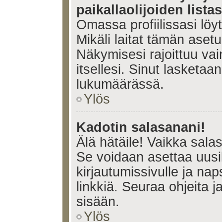
paikallaolijoiden lista
Omassa profiilissasi lö
Mikäli laitat tämän ase
Näkymisesi rajoittuu vain 
itsellesi. Sinut lasketaan 
lukumäärässä.
Ylös
Kadotin salasanani!
Älä hätäile! Vaikka sala
Se voidaan asettaa uus
kirjautumissivulle ja na
linkkiä. Seuraa ohjeita 
sisään.
Ylös