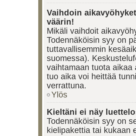
Vaihdoin aikavyöhykett
väärin!
Mikäli vaihdoit aikavyöh
Todennäköisin syy on pä
tuttavallisemmin kesäaik
suomessa). Keskustelufo
vaihtamaan tuota aikaa a
tuo aika voi heittää tunn
verrattuna.
Ylös
Kieltäni ei näy luettel
Todennäköisin syy on se,
kielipakettia tai kukaan 