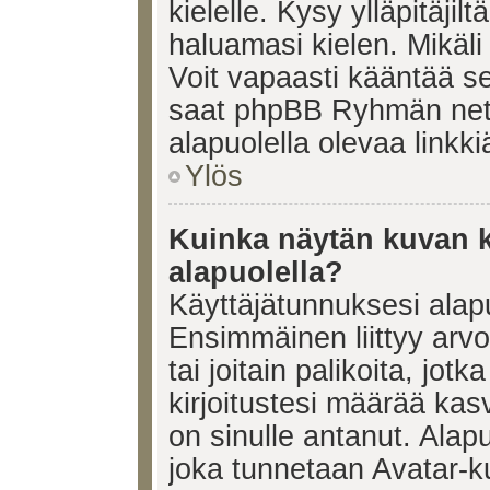
kielelle. Kysy ylläpitäjil
haluamasi kielen. Mikäl
Voit vapaasti kääntää se
saat phpBB Ryhmän netti
alapuolella olevaa linkki
Ylös
Kuinka näytän kuvan k
alapuolella?
Käyttäjätunnuksesi alapu
Ensimmäinen liittyy arv
tai joitain palikoita, jot
kirjoitustesi määrää kas
on sinulle antanut. Alap
joka tunnetaan Avatar-