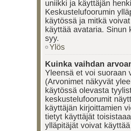
uniikki ja käyttäjän hen
Keskustelufoorumin yllä
käytössä ja mitkä voivat 
käyttää avataria. Sinun k
syy.
Ylös
Kuinka vaihdan arvoa
Yleensä et voi suoraan 
(Arvonimet näkyvät ylee
käytössä olevasta tyyli
keskustelufoorumit näyt
käyttäjän kirjoittamien v
tietyt käyttäjät toisistaa
ylläpitäjät voivat käyttä