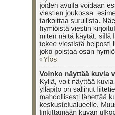
joiden avulla voidaan esi
viestien joukossa. esimerk
tarkoittaa surullista. Nä
hymiöistä viestin kirjoi
miten näitä käytät, sill
tekee viestistä helposti
joko poistaa osan hymiöi
Ylös
Voinko näyttää kuvia v
Kyllä, voit näyttää kuvia
ylläpito on sallinut liite
mahdollisesti lähettää 
keskustelualueelle. Mu
linkittämään kuvan ulkop