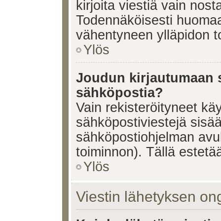
kirjoita viestiä vain nos
Todennäköisesti huomaat
vähentyneen ylläpidon t
Ylös
Joudun kirjautumaan s
sähköpostia?
Vain rekisteröityneet käy
sähköpostiviestejä sisä
sähköpostiohjelman avulla
toiminnon). Tällä estetää
Ylös
Viestin lähetyksen on