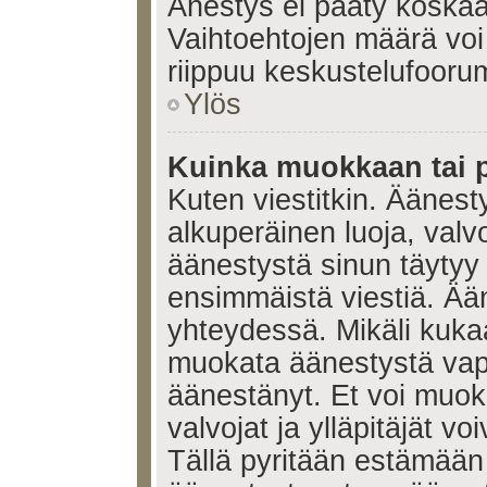
Änestys ei pääty koskaan
Vaihtoehtojen määrä voi 
riippuu keskustelufoorum
Ylös
Kuinka muokkaan tai 
Kuten viestitkin. Äänes
alkuperäinen luoja, valvo
äänestystä sinun täytyy
ensimmäistä viestiä. Ää
yhteydessä. Mikäli kukaa
muokata äänestystä vapa
äänestänyt. Et voi muoka
valvojat ja ylläpitäjät v
Tällä pyritään estämään