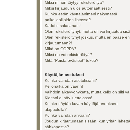
Miksi minun täytyy rekisteröityä?
Miksi kirjaudun ulos automaattisesti?
Kuinka estän käyttäjänimeni näkymästä
paikallaolijoiden listassa?
Kadotin salasanani!
Olen rekisteröitynyt, mutta en voi kirjautua sis
Olen rekisteröitynyt joskus, mutta en pääse e
kirjautumaan?!
Mikä on COPPA?
Miksi en voi rekisteröityä?
Mitä “Poista evästeet” tekee?
Käyttäjän asetukset
Kuinka vaihdan asetuksiani?
Kellonaika on väärin!
Vaihdoin aikavyöhykettä, mutta kello on silti vä
Kieltäni ei näy luettelossa!
Kuinka näytän kuvan käyttäjätunnukseni
alapuolella?
Kuinka vaihdan arvoani?
Joudun kirjautumaan sisään, kun yritän lähett
sähköpostia?