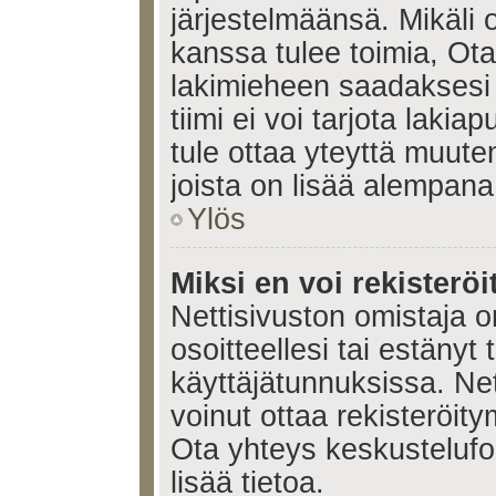
järjestelmäänsä. Mikäli
kanssa tulee toimia, Ota
lakimieheen saadaksesi
tiimi ei voi tarjota lakia
tule ottaa yteyttä muute
joista on lisää alempana
Ylös
Miksi en voi rekisteröi
Nettisivuston omistaja on
osoitteellesi tai estänyt
käyttäjätunnuksissa. Ne
voinut ottaa rekisteröit
Ota yhteys keskustelufoo
lisää tietoa.