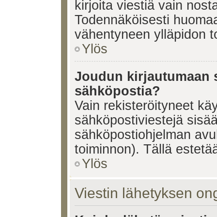
kirjoita viestiä vain nos
Todennäköisesti huomaat
vähentyneen ylläpidon t
Ylös
Joudun kirjautumaan s
sähköpostia?
Vain rekisteröityneet käy
sähköpostiviestejä sisä
sähköpostiohjelman avulla
toiminnon). Tällä estetää
Ylös
Viestin lähetyksen on