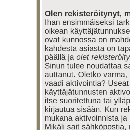
Olen rekisteröitynyt, m
Ihan ensimmäiseksi tarkis
oikean käyttäjätunnukse
ovat kunnossa on mahdol
kahdesta asiasta on tap
päällä ja
olet rekisteröi
Sinun tulee noudattaa sa
auttanut. Oletko varma, 
vaadi aktivointia? Useat
käyttäjätunnusten aktivoi
itse suoritettuna tai yll
kirjautua sisään. Kun reki
mukana aktivoinnista ja 
Mikäli sait sähköpostia, 