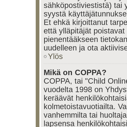
sähköpostiviestistä) tai 
syystä käyttäjätunnukses
Et ehkä kirjoittanut tar
että ylläpitäjät poistavat 
pienentääkseen tietoka
uudelleen ja ota aktiivi
Ylös
Mikä on COPPA?
COPPA, tai "Child Onlin
vuodelta 1998 on Yhdysval
keräävät henkilökohtaisia
kolmetoistavuotiailta. 
vanhemmilta tai huoltajalt
lapsensa henkilökohtais