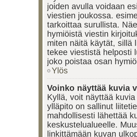
joiden avulla voidaan esi
viestien joukossa. esimerk
tarkoittaa surullista. Nä
hymiöistä viestin kirjoi
miten näitä käytät, sill
tekee viestistä helposti
joko poistaa osan hymiöi
Ylös
Voinko näyttää kuvia v
Kyllä, voit näyttää kuvia
ylläpito on sallinut liite
mahdollisesti lähettää 
keskustelualueelle. Mu
linkittämään kuvan ulkop