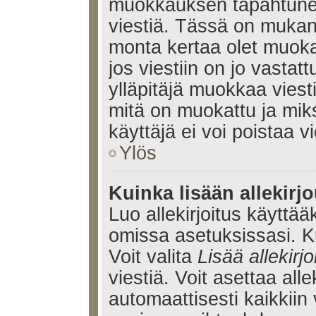
muokkauksen tapahtune
viestiä. Tässä on muka
monta kertaa olet muoka
jos viestiin on jo vastatt
ylläpitäjä muokkaa viesti
mitä on muokattu ja mik
käyttäjä ei voi poistaa vi
Ylös
Kuinka lisään allekirj
Luo allekirjoitus käyttää
omissa asetuksissasi. Ku
Voit valita
Lisää allekirjo
viestiä. Voit asettaa alle
automaattisesti kaikkiin 