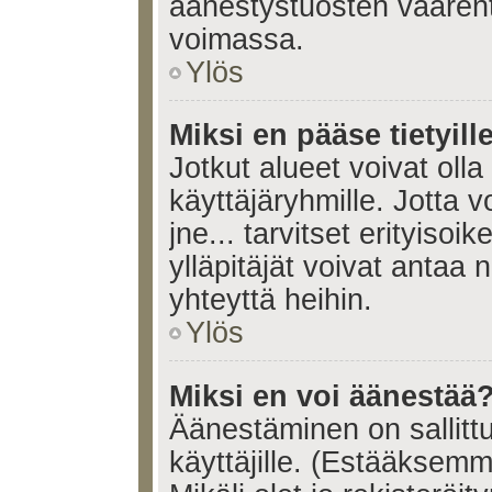
äänestystuosten väären
voimassa.
Ylös
Miksi en pääse tietyille
Jotkut alueet voivat olla ra
käyttäjäryhmille. Jotta vo
jne... tarvitset erityisoi
ylläpitäjät voivat antaa 
yhteyttä heihin.
Ylös
Miksi en voi äänestää
Äänestäminen on sallittu 
käyttäjille. (Estääksem