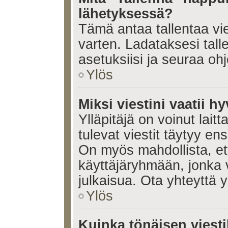
lähetyksessä?
Tämä antaa tallentaa vi
varten. Ladataksesi tall
asetuksiisi ja seuraa ohj
Ylös
Miksi viestini vaatii 
Ylläpitäjä on voinut laitt
tulevat viestit täytyy en
On myös mahdollista, ett
käyttäjäryhmään, jonka v
julkaisua. Ota yhteyttä yl
Ylös
Kuinka tönäisen viesti