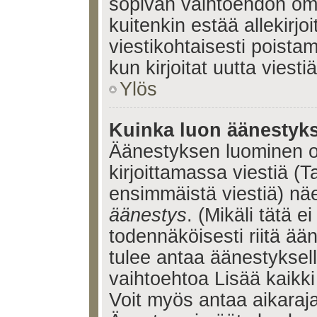
sopivan vaihtoehdon omis
kuitenkin estää allekirj
viestikohtaisesti poistama
kun kirjoitat uutta viestiä
Ylös
Kuinka luon äänestyk
Äänestyksen luominen o
kirjoittamassa viestiä (T
ensimmäistä viestiä) nä
äänestys
. (Mikäli tätä ei
todennäköisesti riitä ä
tulee antaa äänestyksell
vaihtoehtoa Lisää kaikki 
Voit myös antaa aikaraja