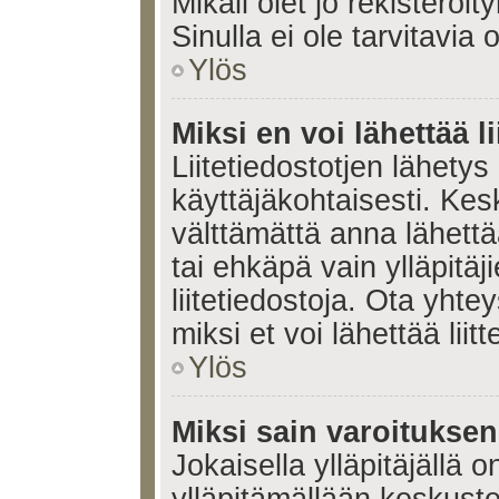
Mikäli olet jo rekisteröi
Sinulla ei ole tarvitavia 
Ylös
Miksi en voi lähettää l
Liitetiedostotjen lähetys 
käyttäjäkohtaisesti. Kesk
välttämättä anna lähettää 
tai ehkäpä vain ylläpitä
liitetiedostoja. Ota yhte
miksi et voi lähettää liitte
Ylös
Miksi sain varoitukse
Jokaisella ylläpitäjällä