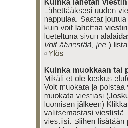
Kuinka lähetän viesti
Lähettääksesi uuden vie
nappulaa. Saatat joutua
kuin voit lähettää viestin
lueteltuna sivun alalaida
Voit äänestää, jne.
) lista
Ylös
Kuinka muokkaan tai p
Mikäli et ole keskusteluf
Voit muokata ja poistaa 
muokata viestiäsi (Josku
luomisen jälkeen) Klikk
valitsemastasi viestistä.
viestiisi. Siihen lisätään