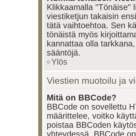
Klikkaamalla "Tönäise" li
viestiketjun takaisin ens
tätä vaihtoehtoa. Sen käy
tönäistä myös kirjoittam
kannattaa olla tarkkana,
sääntöjä.
Ylös
Viestien muotoilu ja vi
Mitä on BBCode?
BBCode on sovellettu HT
määrittelee, voitko käy
poistaa BBCoden käytöst
yhteydessä. BBCode on t