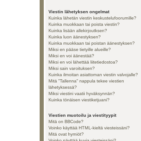
Viestin lähetyksen ongelmat
Kuinka lähetän viestin keskustelufoorumille?
Kuinka muokkaan tai poista viestin?
Kuinka lisään allekirjoutksen?
Kuinka luon äänestyksen?
Kuinka muokkaan tai poistan äänestyksen?
Miksi en pääse tietyille alueille?
Miksi en voi äänestää?
Miksi en voi lähettää liitetiedostoa?
Miksi sain varoituksen?
Kuinka ilmoitan asiattoman viestin valvojalle?
Mitä "Tallenna" nappula tekee viestien
lähetyksessä?
Miksi viestini vaatii hyväksynnän?
Kuinka tönäisen viestiketjuani?
Viestien muotoilu ja viestityypit
Mitä on BBCode?
Voinko käyttää HTML-kieltä viesteissäni?
Mitä ovat hymiöt?
Voinko näyttää kuvia viesteissäni?