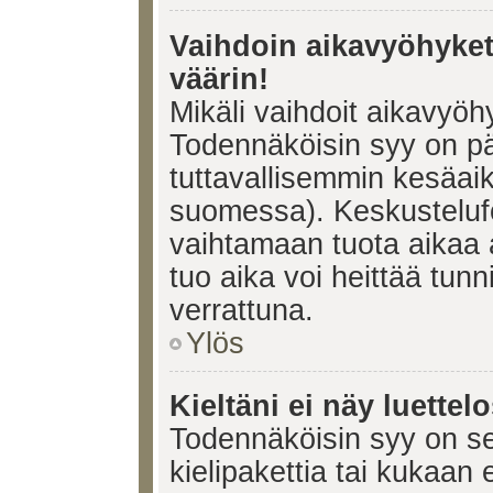
Vaihdoin aikavyöhykett
väärin!
Mikäli vaihdoit aikavyöh
Todennäköisin syy on pä
tuttavallisemmin kesäaik
suomessa). Keskustelufo
vaihtamaan tuota aikaa a
tuo aika voi heittää tunn
verrattuna.
Ylös
Kieltäni ei näy luettel
Todennäköisin syy on se,
kielipakettia tai kukaan 