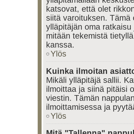
ylläpitämällään keskuste
katsovat, että olet rikko
siitä varoituksen. Tämä
ylläpitäjän oma ratkaisu
mitään tekemistä tietyll
kanssa.
Ylös
Kuinka ilmoitan asiatt
Mikäli ylläpitäjä sallii. K
ilmoittaa ja siinä pitäisi 
viestin. Tämän nappulan
ilmoittamisessa ja pyytää
Ylös
Mitä "Tallenna" nappul