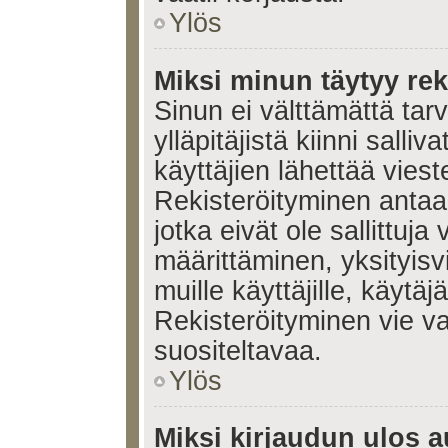
Ylös
Miksi minun täytyy rek
Sinun ei välttämättä tar
ylläpitäjistä kiinni salli
käyttäjien lähettää viest
Rekisteröityminen antaa 
jotka eivät ole sallittuja
määrittäminen, yksityisv
muille käyttäjille, käytäj
Rekisteröityminen vie v
suositeltavaa.
Ylös
Miksi kirjaudun ulos a