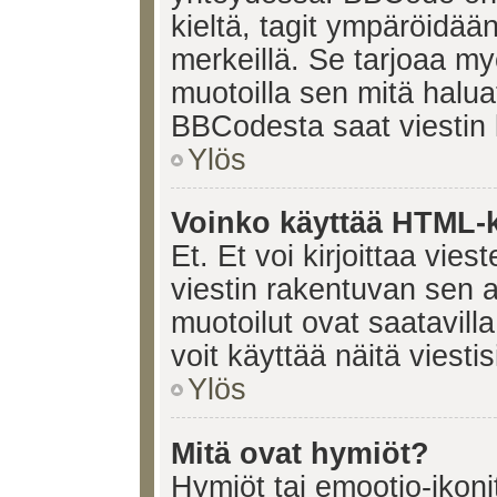
kieltä, tagit ympäröidään 
merkeillä. Se tarjoaa 
muotoilla sen mitä halua
BBCodesta saat viestin k
Ylös
Voinko käyttää HTML-ki
Et. Et voi kirjoittaa vie
viestin rakentuvan sen 
muotoilut ovat saatavi
voit käyttää näitä viesti
Ylös
Mitä ovat hymiöt?
Hymiöt tai emootio-ikonit