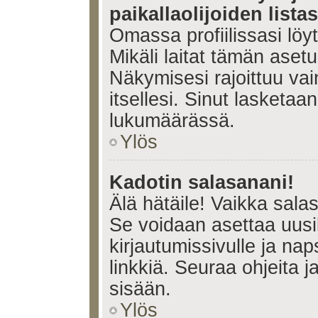
paikallaolijoiden lista
Omassa profiilissasi lö
Mikäli laitat tämän ase
Näkymisesi rajoittuu vain 
itsellesi. Sinut lasketaan 
lukumäärässä.
Ylös
Kadotin salasanani!
Älä hätäile! Vaikka sala
Se voidaan asettaa uus
kirjautumissivulle ja na
linkkiä. Seuraa ohjeita 
sisään.
Ylös