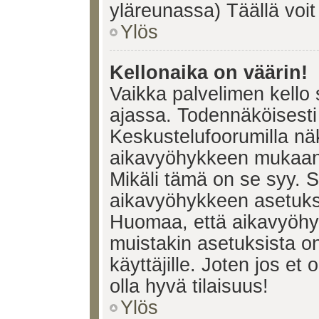
yläreunassa) Täällä voi
Ylös
Kellonaika on väärin!
Vaikka palvelimen kello 
ajassa. Todennäköisesti 
Keskustelufoorumilla nä
aikavyöhykkeen mukaan, 
Mikäli tämä on se syy. 
aikavyöhykkeen asetuksia
Huomaa, että aikavyöhy
muistakin asetuksista on 
käyttäjille. Joten jos et o
olla hyvä tilaisuus!
Ylös