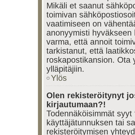
Mikäli et saanut sähköpo
toimivan sähköpostiosoi
vaatimiseen on vähent
anonyymisti hyväkseen k
varma, että annoit toimi
tarkistanut, että laatikk
roskapostikansion. Ota 
ylläpitäjiin.
Ylös
Olen rekisteröitynyt 
kirjautumaan?!
Todennäköisimmät syyt 
käyttäjätunnuksen tai s
rekisteröitymisen yhtey