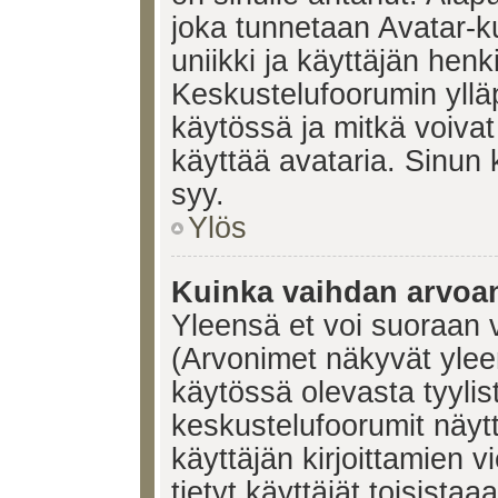
joka tunnetaan Avatar-
uniikki ja käyttäjän hen
Keskustelufoorumin yllä
käytössä ja mitkä voivat 
käyttää avataria. Sinun k
syy.
Ylös
Kuinka vaihdan arvoa
Yleensä et voi suoraan 
(Arvonimet näkyvät ylee
käytössä olevasta tyyli
keskustelufoorumit näyt
käyttäjän kirjoittamien v
tietyt käyttäjät toisistaa