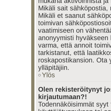
mukana aktivoinnista ja 
Mikäli sait sähköpostia, 
Mikäli et saanut sähköpo
toimivan sähköpostiosoi
vaatimiseen on vähent
anonyymisti hyväkseen k
varma, että annoit toimi
tarkistanut, että laatikk
roskapostikansion. Ota 
ylläpitäjiin.
Ylös
Olen rekisteröitynyt 
kirjautumaan?!
Todennäköisimmät syyt 