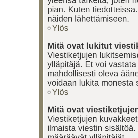
yleensä tärkeitä, joten 
pian. Kuten tiedotteissa.
näiden lähettämiseen.
Ylös
Mitä ovat lukitut viesti
Viestiketjujen lukitsemis
ylläpitäjä. Et voi vastata
mahdollisesti oleva ääne
voidaan lukita monesta 
Ylös
Mitä ovat viestiketjuj
Viestiketjujen kuvakkeet 
ilmaista viestin sisältö
määräävät ylläpitäjät.