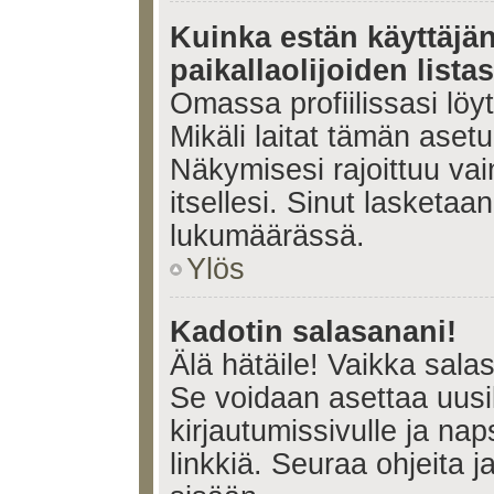
Kuinka estän käyttäjä
paikallaolijoiden lista
Omassa profiilissasi lö
Mikäli laitat tämän ase
Näkymisesi rajoittuu vain 
itsellesi. Sinut lasketaan 
lukumäärässä.
Ylös
Kadotin salasanani!
Älä hätäile! Vaikka sala
Se voidaan asettaa uus
kirjautumissivulle ja na
linkkiä. Seuraa ohjeita 