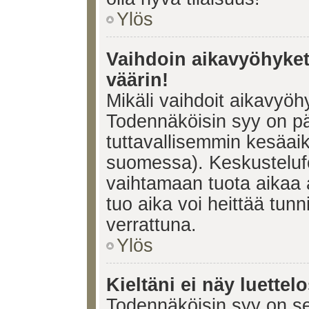
Ylös
Vaihdoin aikavyöhykett
väärin!
Mikäli vaihdoit aikavyöh
Todennäköisin syy on pä
tuttavallisemmin kesäaik
suomessa). Keskustelufo
vaihtamaan tuota aikaa a
tuo aika voi heittää tunn
verrattuna.
Ylös
Kieltäni ei näy luettel
Todennäköisin syy on se,