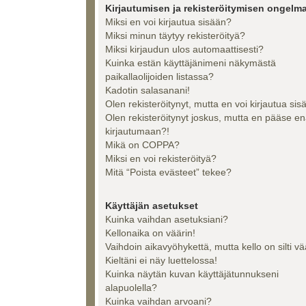
Kirjautumisen ja rekisteröitymisen ongelma
Miksi en voi kirjautua sisään?
Miksi minun täytyy rekisteröityä?
Miksi kirjaudun ulos automaattisesti?
Kuinka estän käyttäjänimeni näkymästä
paikallaolijoiden listassa?
Kadotin salasanani!
Olen rekisteröitynyt, mutta en voi kirjautua sis
Olen rekisteröitynyt joskus, mutta en pääse e
kirjautumaan?!
Mikä on COPPA?
Miksi en voi rekisteröityä?
Mitä “Poista evästeet” tekee?
Käyttäjän asetukset
Kuinka vaihdan asetuksiani?
Kellonaika on väärin!
Vaihdoin aikavyöhykettä, mutta kello on silti vä
Kieltäni ei näy luettelossa!
Kuinka näytän kuvan käyttäjätunnukseni
alapuolella?
Kuinka vaihdan arvoani?