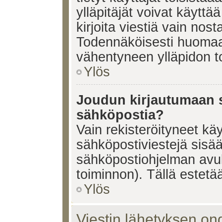
ylläpitäjät voivat käyttä
kirjoita viestiä vain nos
Todennäköisesti huomaat
vähentyneen ylläpidon t
Ylös
Joudun kirjautumaan s
sähköpostia?
Vain rekisteröityneet käy
sähköpostiviestejä sisä
sähköpostiohjelman avulla
toiminnon). Tällä estetää
Ylös
Viestin lähetyksen on