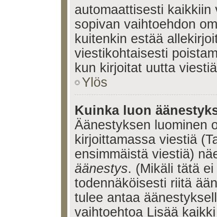
automaattisesti kaikkiin 
sopivan vaihtoehdon omis
kuitenkin estää allekirj
viestikohtaisesti poistama
kun kirjoitat uutta viestiä
Ylös
Kuinka luon äänestyk
Äänestyksen luominen o
kirjoittamassa viestiä (T
ensimmäistä viestiä) nä
äänestys
. (Mikäli tätä ei
todennäköisesti riitä ä
tulee antaa äänestyksell
vaihtoehtoa Lisää kaikki 