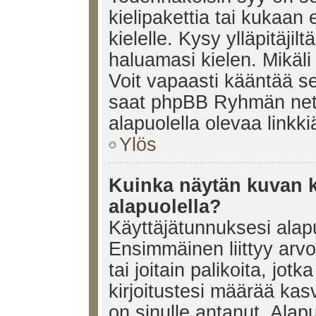
kielipakettia tai kukaan 
kielelle. Kysy ylläpitäjil
haluamasi kielen. Mikäl
Voit vapaasti kääntää se
saat phpBB Ryhmän netti
alapuolella olevaa linkki
Ylös
Kuinka näytän kuvan k
alapuolella?
Käyttäjätunnuksesi alapu
Ensimmäinen liittyy arv
tai joitain palikoita, jot
kirjoitustesi määrää kas
on sinulle antanut. Alap