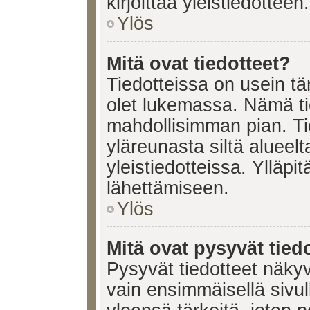
kirjoittaa yleistiedotteen.
Ylös
Mitä ovat tiedotteet?
Tiedotteissa on usein tär
olet lukemassa. Nämä ti
mahdollisimman pian. Ti
yläreunasta siltä alueelt
yleistiedotteissa. Ylläpi
lähettämiseen.
Ylös
Mitä ovat pysyvät tied
Pysyvät tiedotteet näkyv
vain ensimmäisellä sivul