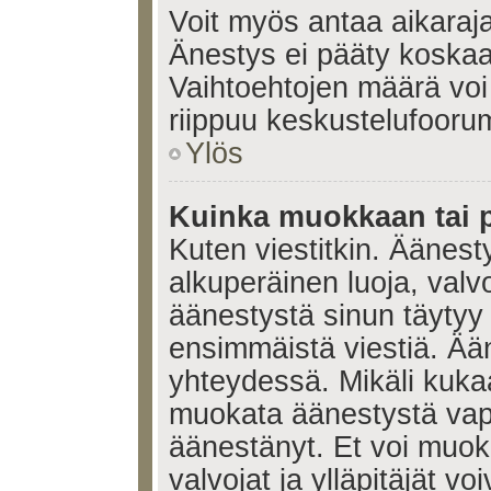
Voit myös antaa aikaraja
Änestys ei pääty koskaan
Vaihtoehtojen määrä voi 
riippuu keskustelufoorum
Ylös
Kuinka muokkaan tai 
Kuten viestitkin. Äänes
alkuperäinen luoja, valvo
äänestystä sinun täytyy
ensimmäistä viestiä. Ää
yhteydessä. Mikäli kukaa
muokata äänestystä vapa
äänestänyt. Et voi muoka
valvojat ja ylläpitäjät v