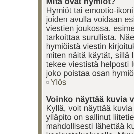
Mitä ovat hymiöt?
Hymiöt tai emootio-ikonit
joiden avulla voidaan esi
viestien joukossa. esimerk
tarkoittaa surullista. Nä
hymiöistä viestin kirjoi
miten näitä käytät, sill
tekee viestistä helposti
joko poistaa osan hymiöi
Ylös
Voinko näyttää kuvia v
Kyllä, voit näyttää kuvia
ylläpito on sallinut liite
mahdollisesti lähettää 