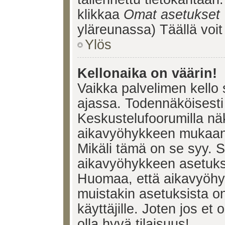
klikkaa
Omat asetukset
yläreunassa) Täällä voi
Ylös
Kellonaika on väärin!
Vaikka palvelimen kello 
ajassa. Todennäköisesti 
Keskustelufoorumilla nä
aikavyöhykkeen mukaan, 
Mikäli tämä on se syy. 
aikavyöhykkeen asetuksia
Huomaa, että aikavyöhy
muistakin asetuksista on 
käyttäjille. Joten jos et o
olla hyvä tilaisuus!