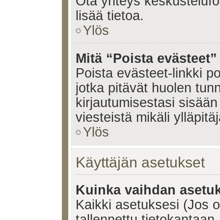
Ota yhteys keskustelufoo
lisää tietoa.
Ylös
Mitä “Poista evästeet”
Poista evästeet-linkki 
jotka pitävät huolen tun
kirjautumisestasi sisään 
viesteistä mikäli ylläpitä
Ylös
Käyttäjän asetukset
Kuinka vaihdan asetuk
Kaikki asetuksesi (Jos ol
tallennettu tietokantaan.