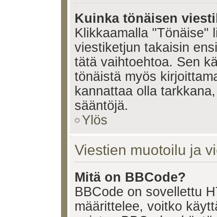
Kuinka tönäisen viesti
Klikkaamalla "Tönäise" li
viestiketjun takaisin ens
tätä vaihtoehtoa. Sen käy
tönäistä myös kirjoittam
kannattaa olla tarkkana,
sääntöjä.
Ylös
Viestien muotoilu ja vi
Mitä on BBCode?
BBCode on sovellettu HT
määrittelee, voitko käy