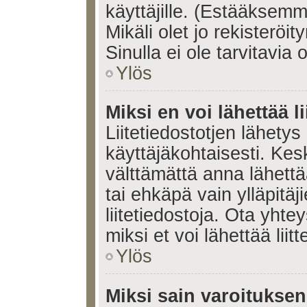
käyttäjille. (Estääksem
Mikäli olet jo rekisteröi
Sinulla ei ole tarvitavia 
Ylös
Miksi en voi lähettää l
Liitetiedostotjen lähetys 
käyttäjäkohtaisesti. Kesk
välttämättä anna lähettää 
tai ehkäpä vain ylläpitä
liitetiedostoja. Ota yhte
miksi et voi lähettää liitte
Ylös
Miksi sain varoitukse