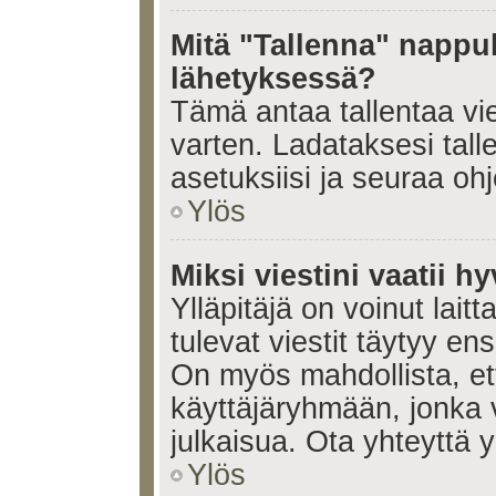
Mitä "Tallenna" nappul
lähetyksessä?
Tämä antaa tallentaa vi
varten. Ladataksesi tall
asetuksiisi ja seuraa ohj
Ylös
Miksi viestini vaatii 
Ylläpitäjä on voinut laitt
tulevat viestit täytyy en
On myös mahdollista, ett
käyttäjäryhmään, jonka v
julkaisua. Ota yhteyttä yl
Ylös