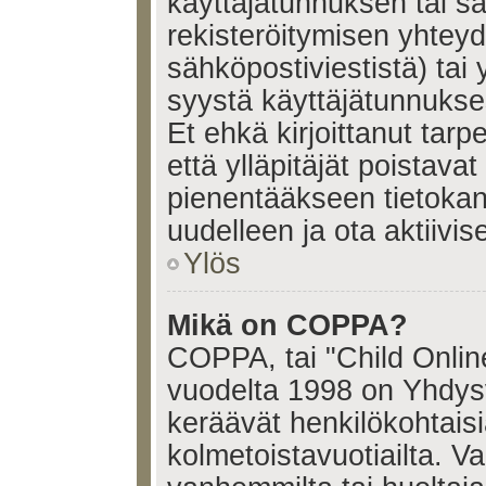
käyttäjätunnuksen tai s
rekisteröitymisen yhtey
sähköpostiviestistä) tai 
syystä käyttäjätunnukses
Et ehkä kirjoittanut tar
että ylläpitäjät poistavat 
pienentääkseen tietoka
uudelleen ja ota aktiivi
Ylös
Mikä on COPPA?
COPPA, tai "Child Onlin
vuodelta 1998 on Yhdysval
keräävät henkilökohtaisia
kolmetoistavuotiailta. 