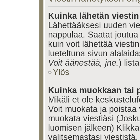
Kuinka lähetän viesti
Lähettääksesi uuden vie
nappulaa. Saatat joutua
kuin voit lähettää viestin
lueteltuna sivun alalaida
Voit äänestää, jne.
) lista
Ylös
Kuinka muokkaan tai p
Mikäli et ole keskusteluf
Voit muokata ja poistaa 
muokata viestiäsi (Josku
luomisen jälkeen) Klikk
valitsemastasi viestistä.