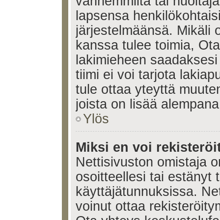
vanhemmilta tai huoltajalt
lapsensa henkilökohtais
järjestelmäänsä. Mikäli
kanssa tulee toimia, Ota
lakimieheen saadaksesi
tiimi ei voi tarjota lakia
tule ottaa yteyttä muute
joista on lisää alempana
Ylös
Miksi en voi rekisteröi
Nettisivuston omistaja on
osoitteellesi tai estänyt
käyttäjätunnuksissa. Ne
voinut ottaa rekisteröit