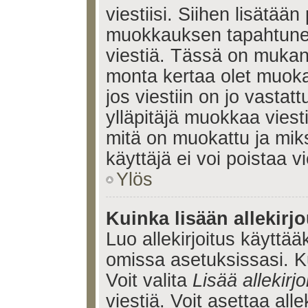
viestiisi. Siihen lisätään
muokkauksen tapahtune
viestiä. Tässä on muka
monta kertaa olet muoka
jos viestiin on jo vastatt
ylläpitäjä muokkaa viesti
mitä on muokattu ja mik
käyttäjä ei voi poistaa vi
Ylös
Kuinka lisään allekirj
Luo allekirjoitus käyttää
omissa asetuksissasi. Ku
Voit valita
Lisää allekirjo
viestiä. Voit asettaa alle