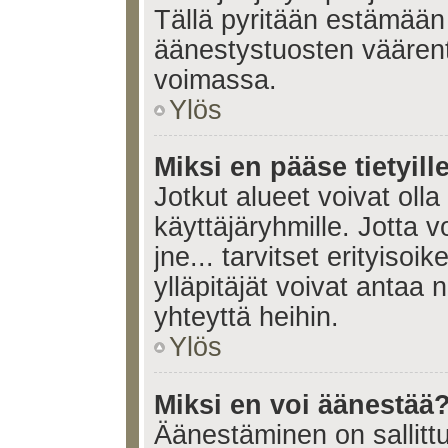
Tällä pyritään estämään
äänestystuosten väären
voimassa.
Ylös
Miksi en pääse tietyille
Jotkut alueet voivat olla ra
käyttäjäryhmille. Jotta vo
jne... tarvitset erityisoi
ylläpitäjät voivat antaa 
yhteyttä heihin.
Ylös
Miksi en voi äänestää
Äänestäminen on sallittu 