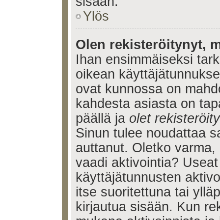
sisään.
Ylös
Olen rekisteröitynyt, m
Ihan ensimmäiseksi tarkis
oikean käyttäjätunnukse
ovat kunnossa on mahdol
kahdesta asiasta on tap
päällä ja
olet rekisteröi
Sinun tulee noudattaa sa
auttanut. Oletko varma, 
vaadi aktivointia? Useat
käyttäjätunnusten aktivoi
itse suoritettuna tai yll
kirjautua sisään. Kun reki