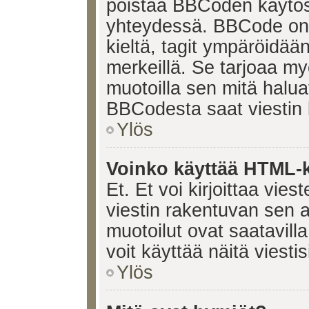
poistaa BBCoden käytöst
yhteydessä. BBCode on t
kieltä, tagit ympäröidään 
merkeillä. Se tarjoaa 
muotoilla sen mitä halua
BBCodesta saat viestin k
Ylös
Voinko käyttää HTML-ki
Et. Et voi kirjoittaa vie
viestin rakentuvan sen 
muotoilut ovat saatavi
voit käyttää näitä viesti
Ylös