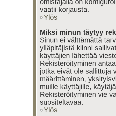
omistajalla on konfiguroi
vaatii korjausta.
Ylös
Miksi minun täytyy rek
Sinun ei välttämättä tar
ylläpitäjistä kiinni salli
käyttäjien lähettää viest
Rekisteröityminen antaa 
jotka eivät ole sallittuja
määrittäminen, yksityisv
muille käyttäjille, käytäj
Rekisteröityminen vie v
suositeltavaa.
Ylös