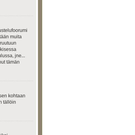
ustelufoorumi
etään muita
 ruutuun
lkisessa
lussa, jne...
anut tämän
ksen kohtaan
n tällöin