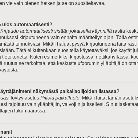
en vie vain pienen hetken ja se on suositeltavaa.
n ulos automaattisesti?
e
Kirjaudu automaattisesti sisään jokaisella käynnillä
rastia kesk
unnuksesi kirjautuneena vain ennalta määritellyn ajan. Tällä est
ämästä tunnuksiasi. Mikäli haluat pysyä kirjautuneena laita rasti
sisään. Tätä ei kuitenkaan suositella käytettäväksi, jos käytät ju
tietokonetta. Kuten esimerkiksi kirjastossa, nettikahvilassa, kou
tä ruutua se tarkoittaa, että keskustelufoorumin ylläpitäjä on ott
käytöstä.
äyttäjänimeni näkymästä paikallaolijoiden listassa?
ssasi löytyy asetus
Piilota paikallaolo
. Mikäli laitat tämän asetu
si rajoittuu vain ylläpitäjiin, valvojiin ja itsellesi. Sinut lasketaa
yttäjien lukumäärässä.
nani!