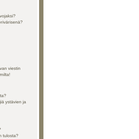
vojaksi?
erivärisenä?
van viestin
milta!
sta?
jiä ystävien ja
?
n tulosta?