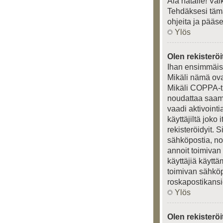
Älä hätäile! Va
Tehdäksesi tämä
ohjeita ja pääs
Ylös
Olen rekisteröi
Ihan ensimmäisek
Mikäli nämä ova
Mikäli COPPA-tu
noudattaa saamia
vaadi aktivointi
käyttäjiltä joko
rekisteröidyit. 
sähköpostia, nou
annoit toimivan
käyttäjiä käytt
toimivan sähköpo
roskapostikansio
Ylös
Olen rekisterö