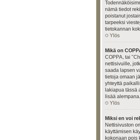
Todennäköisimmä
nämä tiedot rek
poistanut jostai
tarpeeksi vieste
tietokannan kok
Ylös
Mikä on COPP
COPPA, tai "Chi
nettisivuille, j
saada lapsen van
tietoja omaan j
yhteyttä paikal
lakiapua tässä a
lisää alempana
Ylös
Miksi en voi re
Nettisivuston om
käyttämisen käy
kokonaan pois k