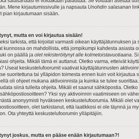
ikka salasanaasi ei voidakaan palauttaa. Se voidaan asettaa uus
n. Mene kirjautumissivulle ja napsauta
Unohdin salasanan
lin
et pian kirjautumaan sisään.
tynyt, mutta en voi kirjautua sisään!
si tarkista, että kirjoitat varmasti oikean käyttäjätunnuksen ja
t kunnossa on mahdollista, että jompikumpi kahdesta asiasta o
ki on päällä ja
olet rekisteröitynyt alle kolmetoistavuotiaana
. S
si ohjeita. Mikäli tämä ei auttanut. Oletko varma, etteivät käyt
a? Useat keskustelufoorumit vaativat käyttäjätunnusten aktivoinn
 itse suoritettuna tai ylläpidon toimesta ennen kuin voit kirjautua
Siellä oli ohjeet mukana aktivoinnista ja kuinka se tulee suorittaa.
data siinä tulleita ohjeita. Mikäli et saanut sähköpostia. Oletko
 sähköpostiosoitteen? Yksi syy aktivoinnin vaatimiseen on väh
ämästä anonyymisti hyväkseen keskustelufoorumia. Mikäli olet va
stiosoitteen, olet tarkistanut, että laatikkosi ei ole täynnä ja m
n. Ota yhteyttä keskustelufoorumin ylläpitäjiin.
itynyt joskus, mutta en pääse enään kirjautumaan?!