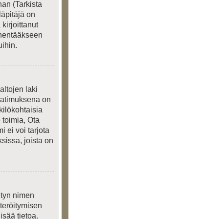
an (Tarkista
läpitäjä on
kirjoittanut
ienentääkseen
ihin.
ltojen laki
 Vaatimuksena on
kilökohtaisia
 toimia, Ota
 ei voi tarjota
sissa, joista on
ietyn nimen
steröitymisen
isää tietoa.