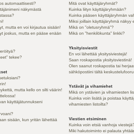
los automaattisesti?
Mitä ovat käyttäjäryhmät?
ttäjänimeni näkymästä
Kuinka liityn käyttäjäryhmään?
istassa?
Kuinka pääsen käyttäjäryhmän val
i!
Miksi joillain käyttäjäryhmä näkyy 
yt, mutta en voi kirjautua sisään!
Mikä on "oletusryhmä"?
nyt joskus, mutta en pääse enään
Mikä on "henkilökunta" linkki?
Yksityisviestit
teröityä?
En voi lähettää yksitysiviestejä!
teet” tekee?
Saan roskapostia yksityisviestinä!
Olen saanut roskapostia tai herjaa
kset
sähköpostiini tältä keskustelufooru
setuksiani?
rin!
Ystävät ja vihamiehet
kettä, mutta kello on silti väärin!
Mikä on ystävien ja vihamiesten li
ttelossa!
Kuinka voin lisätä ja poistaa käyttä
van käyttäjätunnukseni
vihamiesten listoilta?
rvoani?
Viestien etsiminen
an sisään, kun yritän lähettää
Kuinka voin etsiä vanhoja viestejä
Miki hakutoiminto ei palauta yhtää