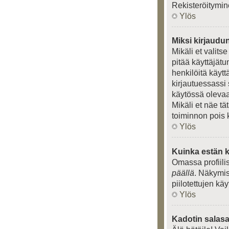
Rekisteröitymin
Ylös
Miksi kirjaudu
Mikäli et valits
pitää käyttäjät
henkilöitä käytt
kirjautuessassi 
käytössä olevaa 
Mikäli et näe tä
toiminnon pois 
Ylös
Kuinka estän k
Omassa profiili
päällä
. Näkymise
piilotettujen kä
Ylös
Kadotin salasa