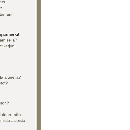
?!?
??
ttamani
rjanmerkit.
aamisella?
stiketjun
llä alueella?
stot?
ston?
lufoorumilla
tomista asioista