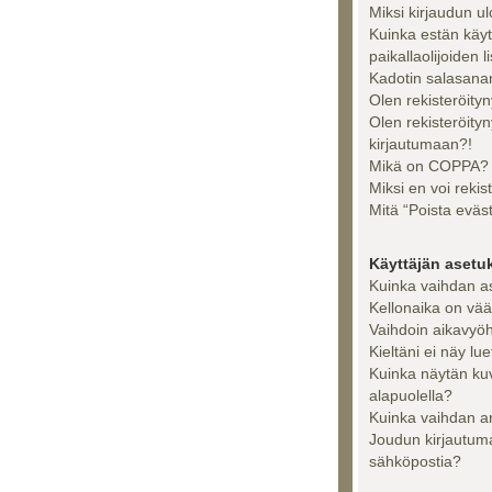
Miksi kirjaudun u
Kuinka estän käy
paikallaolijoiden l
Kadotin salasanan
Olen rekisteröityn
Olen rekisteröity
kirjautumaan?!
Mikä on COPPA?
Miksi en voi rekis
Mitä “Poista eväs
Käyttäjän asetu
Kuinka vaihdan a
Kellonaika on vää
Vaihdoin aikavyöhy
Kieltäni ei näy lue
Kuinka näytän ku
alapuolella?
Kuinka vaihdan a
Joudun kirjautuma
sähköpostia?