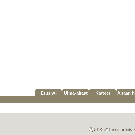
Etusivu
Uima-altaat
Katteet
Altaan h
UKK
Rekisteröidy