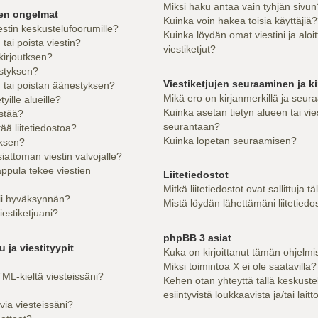
Miksi haku antaa vain tyhjän sivun
sen ongelmat
Kuinka voin hakea toisia käyttäjiä
estin keskustelufoorumille?
Kuinka löydän omat viestini ja aloi
ai poista viestin?
viestiketjut?
kirjoutksen?
styksen?
Viestiketjujen seuraaminen ja ki
tai poistan äänestyksen?
Mikä ero on kirjanmerkillä ja seur
yille alueille?
Kuinka asetan tietyn alueen tai vie
estää?
seurantaan?
tää liitetiedostoa?
Kuinka lopetan seuraamisen?
uksen?
iattoman viestin valvojalle?
appula tekee viestien
Liitetiedostot
Mitkä liitetiedostot ovat sallittuja tä
tii hyväksynnän?
Mistä löydän lähettämäni liitetiedo
iestiketjuani?
phpBB 3 asiat
 ja viestityypit
Kuka on kirjoittanut tämän ohjelmi
Miksi toimintoa X ei ole saatavilla?
ML-kieltä viesteissäni?
Kehen otan yhteyttä tällä keskuste
esiintyvistä loukkaavista ja/tai lait
via viesteissäni?