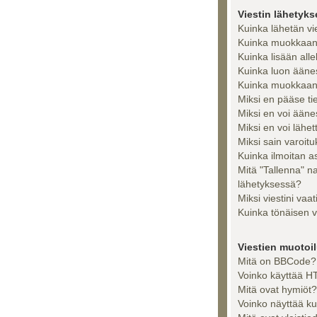
Viestin lähetyk
Kuinka lähetän vi
Kuinka muokkaan t
Kuinka lisään alle
Kuinka luon ääne
Kuinka muokkaan 
Miksi en pääse tiet
Miksi en voi ään
Miksi en voi lähet
Miksi sain varoit
Kuinka ilmoitan as
Mitä "Tallenna" n
lähetyksessä?
Miksi viestini vaa
Kuinka tönäisen v
Viestien muotoilu
Mitä on BBCode?
Voinko käyttää HT
Mitä ovat hymiöt?
Voinko näyttää ku