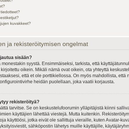
dotteet?
et?
 tiedotteet?
iestiketjut?
etjujen kuvakkeet?
en ja rekisteröitymisen ongelmat
rjautua sisään?
 monestakin syystä. Ensimmäiseksi, tarkista, että käyttäjätunnu
kirjoitettu oikein. Mikäli nämä ovat oikein, ota yhteyttä keskust
staaksesi, että et ole porttikiellossa. On myös mahdollista, että 
onfigurointivirhe heidän puolellaan, joka vaatii korjausta.
ytyy rekisteröityä?
ättä tarvitse. Se on keskustelufoorumin ylläpitäjistä kiinni salliv
ömien käyttäjien lähettää viestejä. Mutta kuitenkin. Rekisteröit
ja käyttöösi, jotka eivät ole sallittuja vieraille, kuten Avatar-kuv
ksityisviestit, sähköpostin lähetys muille käyttäjille, käytäjäryhmä