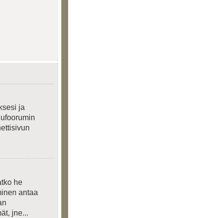
ksesi ja
elufoorumin
nettisivun
atko he
yminen antaa
an
t, jne...