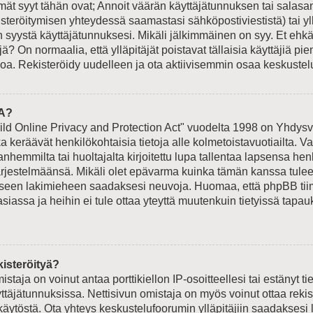
t syyt tähän ovat; Annoit väärän käyttäjätunnuksen tai salasan
isteröitymisen yhteydessä saamastasi sähköpostiviestistä) tai yl
n syystä käyttäjätunnuksesi. Mikäli jälkimmäinen on syy. Et ehkä 
jä? On normaalia, että ylläpitäjät poistavat tällaisia käyttäjiä p
oa. Rekisteröidy uudelleen ja ota aktiivisemmin osaa keskustelu
A?
ld Online Privacy and Protection Act" vuodelta 1998 on Yhdysva
otka keräävät henkilökohtaisia tietoja alle kolmetoistavuotiailta.
hemmilta tai huoltajalta kirjoitettu lupa tallentaa lapsensa hen
ärjestelmäänsä. Mikäli olet epävarma kuinka tämän kanssa tulee
liseen lakimieheen saadaksesi neuvoja. Huomaa, että phpBB tiimi
siassa ja heihin ei tule ottaa yteyttä muutenkuin tietyissä tapauk
.
kisteröityä?
istaja on voinut antaa porttikiellon IP-osoitteellesi tai estänyt t
ttäjätunnuksissa. Nettisivun omistaja on myös voinut ottaa reki
äytöstä. Ota yhteys keskustelufoorumin ylläpitäjiin saadaksesi l