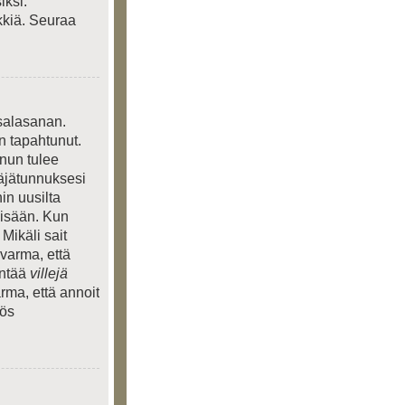
iksi.
kkiä. Seuraa
 salasanan.
n tapahtunut.
inun tulee
täjätunnuksesi
in uusilta
 sisään. Kun
 Mikäli sait
 varma, että
entää
villejä
rma, että annoit
yös