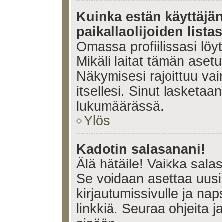
Kuinka estän käyttäjä
paikallaolijoiden lista
Omassa profiilissasi lö
Mikäli laitat tämän ase
Näkymisesi rajoittuu vain 
itsellesi. Sinut lasketaan 
lukumäärässä.
Ylös
Kadotin salasanani!
Älä hätäile! Vaikka sala
Se voidaan asettaa uus
kirjautumissivulle ja na
linkkiä. Seuraa ohjeita 