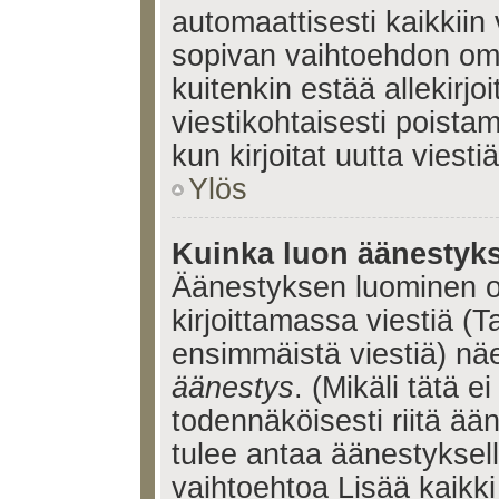
automaattisesti kaikkiin 
sopivan vaihtoehdon omis
kuitenkin estää allekirj
viestikohtaisesti poistama
kun kirjoitat uutta viestiä
Ylös
Kuinka luon äänestyk
Äänestyksen luominen o
kirjoittamassa viestiä (T
ensimmäistä viestiä) nä
äänestys
. (Mikäli tätä ei
todennäköisesti riitä ä
tulee antaa äänestyksell
vaihtoehtoa Lisää kaikki 