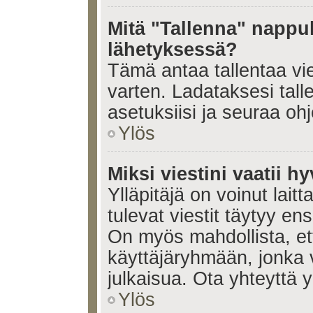
Mitä "Tallenna" nappul
lähetyksessä?
Tämä antaa tallentaa vi
varten. Ladataksesi tall
asetuksiisi ja seuraa ohj
Ylös
Miksi viestini vaatii 
Ylläpitäjä on voinut laitt
tulevat viestit täytyy en
On myös mahdollista, ett
käyttäjäryhmään, jonka v
julkaisua. Ota yhteyttä yl
Ylös