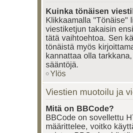
Kuinka tönäisen viesti
Klikkaamalla "Tönäise" li
viestiketjun takaisin ens
tätä vaihtoehtoa. Sen käy
tönäistä myös kirjoittam
kannattaa olla tarkkana,
sääntöjä.
Ylös
Viestien muotoilu ja vi
Mitä on BBCode?
BBCode on sovellettu HT
määrittelee, voitko käy