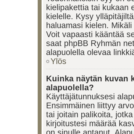
kielipakettia tai kukaan 
kielelle. Kysy ylläpitäjil
haluamasi kielen. Mikäl
Voit vapaasti kääntää se
saat phpBB Ryhmän netti
alapuolella olevaa linkki
Ylös
Kuinka näytän kuvan k
alapuolella?
Käyttäjätunnuksesi alapu
Ensimmäinen liittyy arv
tai joitain palikoita, jot
kirjoitustesi määrää kas
on sinulle antanut. Alap