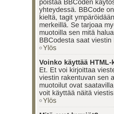
poistaa BBCoden käytöst
yhteydessä. BBCode on t
kieltä, tagit ympäröidään 
merkeillä. Se tarjoaa 
muotoilla sen mitä halua
BBCodesta saat viestin k
Ylös
Voinko käyttää HTML-ki
Et. Et voi kirjoittaa vie
viestin rakentuvan sen 
muotoilut ovat saatavi
voit käyttää näitä viesti
Ylös