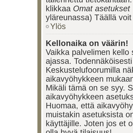
klikkaa
Omat asetukset
yläreunassa) Täällä voi
Ylös
Kellonaika on väärin!
Vaikka palvelimen kello 
ajassa. Todennäköisesti 
Keskustelufoorumilla nä
aikavyöhykkeen mukaan, 
Mikäli tämä on se syy. 
aikavyöhykkeen asetuksia
Huomaa, että aikavyöhy
muistakin asetuksista on 
käyttäjille. Joten jos et o
olla hyvä tilaisuus!