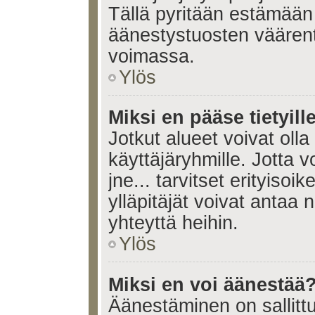
Tällä pyritään estämään
äänestystuosten väären
voimassa.
Ylös
Miksi en pääse tietyille
Jotkut alueet voivat olla ra
käyttäjäryhmille. Jotta vo
jne... tarvitset erityisoi
ylläpitäjät voivat antaa 
yhteyttä heihin.
Ylös
Miksi en voi äänestää
Äänestäminen on sallittu 