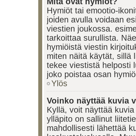
Mitä ovat hymiöt?
Hymiöt tai emootio-ikonit
joiden avulla voidaan esi
viestien joukossa. esimerk
tarkoittaa surullista. Nä
hymiöistä viestin kirjoi
miten näitä käytät, sill
tekee viestistä helposti
joko poistaa osan hymiöi
Ylös
Voinko näyttää kuvia v
Kyllä, voit näyttää kuvia
ylläpito on sallinut liite
mahdollisesti lähettää 