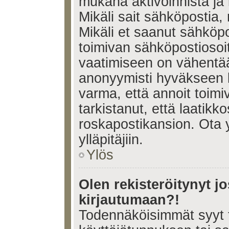
mukana aktivoinnista ja 
Mikäli sait sähköpostia, 
Mikäli et saanut sähköpo
toimivan sähköpostiosoi
vaatimiseen on vähent
anonyymisti hyväkseen k
varma, että annoit toimi
tarkistanut, että laatikk
roskapostikansion. Ota 
ylläpitäjiin.
Ylös
Olen rekisteröitynyt 
kirjautumaan?!
Todennäköisimmät syyt 