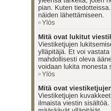
yleensä tärkeitä, joten 
pian. Kuten tiedotteissa.
näiden lähettämiseen.
Ylös
Mitä ovat lukitut viesti
Viestiketjujen lukitsemis
ylläpitäjä. Et voi vastata
mahdollisesti oleva ääne
voidaan lukita monesta 
Ylös
Mitä ovat viestiketjuj
Viestiketjujen kuvakkeet 
ilmaista viestin sisältö
määräävät ylläpitäjät.