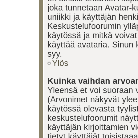
joka tunnetaan Avatar-
uniikki ja käyttäjän hen
Keskustelufoorumin yllä
käytössä ja mitkä voivat 
käyttää avataria. Sinun k
syy.
Ylös
Kuinka vaihdan arvoa
Yleensä et voi suoraan 
(Arvonimet näkyvät ylee
käytössä olevasta tyyli
keskustelufoorumit näyt
käyttäjän kirjoittamien v
tietyt käyttäjät toisistaa