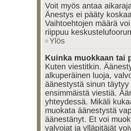
Voit myös antaa aikaraja
Änestys ei pääty koskaan
Vaihtoehtojen määrä voi 
riippuu keskustelufoorum
Ylös
Kuinka muokkaan tai 
Kuten viestitkin. Äänes
alkuperäinen luoja, valvo
äänestystä sinun täytyy
ensimmäistä viestiä. Ää
yhteydessä. Mikäli kukaa
muokata äänestystä vapa
äänestänyt. Et voi muoka
valvojat ja ylläpitäjät v