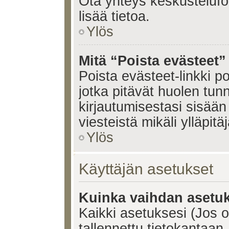
Ota yhteys keskustelufoo
lisää tietoa.
Ylös
Mitä “Poista evästeet”
Poista evästeet-linkki 
jotka pitävät huolen tun
kirjautumisestasi sisään 
viesteistä mikäli ylläpitä
Ylös
Käyttäjän asetukset
Kuinka vaihdan asetuk
Kaikki asetuksesi (Jos ol
tallennettu tietokantaan.