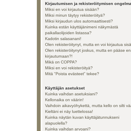
Kirjautumisen ja rekisteröitymisen ongelma
Miksi en voi kirjautua sisään?
Miksi minun täytyy rekisteröityä?
Miksi kirjaudun ulos automaattisesti?
Kuinka estän käyttäjänimeni näkymästä
paikallaolijoiden listassa?
Kadotin salasanani!
Olen rekisteröitynyt, mutta en voi kirjautua sis
Olen rekisteröitynyt joskus, mutta en pääse e
kirjautumaan?!
Mikä on COPPA?
Miksi en voi rekisteröityä?
Mitä “Poista evästeet” tekee?
Käyttäjän asetukset
Kuinka vaihdan asetuksiani?
Kellonaika on väärin!
Vaihdoin aikavyöhykettä, mutta kello on silti vä
Kieltäni ei näy luettelossa!
Kuinka näytän kuvan käyttäjätunnukseni
alapuolella?
Kuinka vaihdan arvoani?