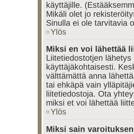
käyttäjille. (Estääksem
Mikäli olet jo rekisteröi
Sinulla ei ole tarvitavia 
Ylös
Miksi en voi lähettää l
Liitetiedostotjen lähetys 
käyttäjäkohtaisesti. Kesk
välttämättä anna lähettää 
tai ehkäpä vain ylläpitä
liitetiedostoja. Ota yhte
miksi et voi lähettää liitte
Ylös
Miksi sain varoitukse