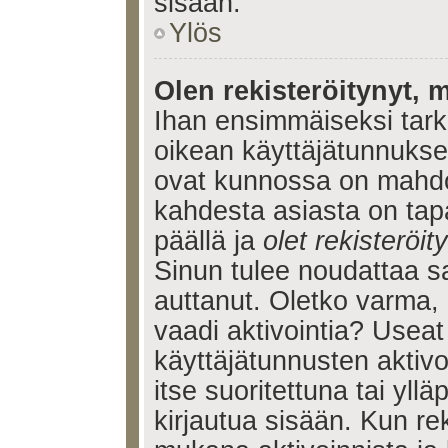
sisään.
Ylös
Olen rekisteröitynyt, m
Ihan ensimmäiseksi tarkis
oikean käyttäjätunnukse
ovat kunnossa on mahdol
kahdesta asiasta on tap
päällä ja
olet rekisteröi
Sinun tulee noudattaa sa
auttanut. Oletko varma, 
vaadi aktivointia? Useat
käyttäjätunnusten aktivoi
itse suoritettuna tai yll
kirjautua sisään. Kun reki