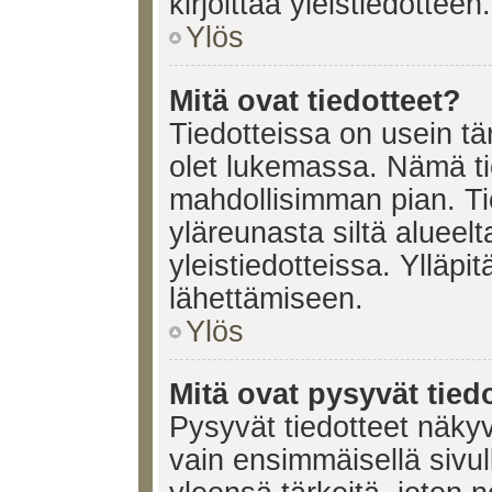
kirjoittaa yleistiedotteen.
Ylös
Mitä ovat tiedotteet?
Tiedotteissa on usein tär
olet lukemassa. Nämä ti
mahdollisimman pian. Ti
yläreunasta siltä alueelt
yleistiedotteissa. Ylläpi
lähettämiseen.
Ylös
Mitä ovat pysyvät tied
Pysyvät tiedotteet näkyv
vain ensimmäisellä sivul