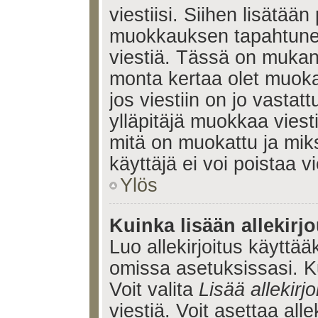
viestiisi. Siihen lisätään
muokkauksen tapahtune
viestiä. Tässä on muka
monta kertaa olet muoka
jos viestiin on jo vastatt
ylläpitäjä muokkaa viesti
mitä on muokattu ja mik
käyttäjä ei voi poistaa vi
Ylös
Kuinka lisään allekirj
Luo allekirjoitus käyttää
omissa asetuksissasi. Ku
Voit valita
Lisää allekirjo
viestiä. Voit asettaa alle