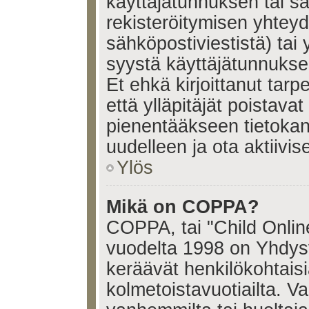
käyttäjätunnuksen tai s
rekisteröitymisen yhtey
sähköpostiviestistä) tai 
syystä käyttäjätunnukses
Et ehkä kirjoittanut tar
että ylläpitäjät poistavat 
pienentääkseen tietoka
uudelleen ja ota aktiivi
Ylös
Mikä on COPPA?
COPPA, tai "Child Onlin
vuodelta 1998 on Yhdysval
keräävät henkilökohtaisia
kolmetoistavuotiailta. 