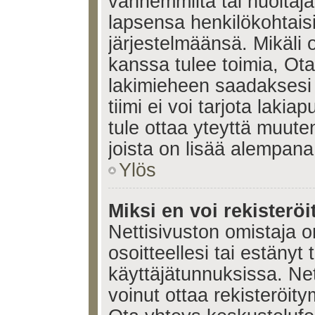
vanhemmilta tai huoltajalt
lapsensa henkilökohtais
järjestelmäänsä. Mikäli
kanssa tulee toimia, Ota
lakimieheen saadaksesi
tiimi ei voi tarjota lakia
tule ottaa yteyttä muute
joista on lisää alempana
Ylös
Miksi en voi rekisteröi
Nettisivuston omistaja on
osoitteellesi tai estänyt
käyttäjätunnuksissa. Ne
voinut ottaa rekisteröit