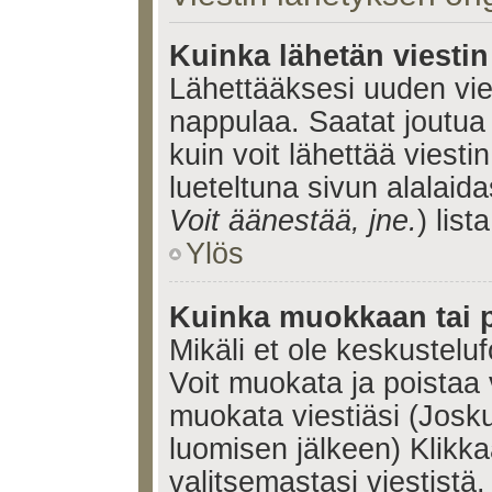
Kuinka lähetän viesti
Lähettääksesi uuden vie
nappulaa. Saatat joutua
kuin voit lähettää viestin
lueteltuna sivun alalaida
Voit äänestää, jne.
) lista
Ylös
Kuinka muokkaan tai p
Mikäli et ole keskusteluf
Voit muokata ja poistaa 
muokata viestiäsi (Josku
luomisen jälkeen) Klikk
valitsemastasi viestistä.