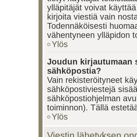
ylläpitäjät voivat käyttä
kirjoita viestiä vain nos
Todennäköisesti huomaat
vähentyneen ylläpidon t
Ylös
Joudun kirjautumaan s
sähköpostia?
Vain rekisteröityneet käy
sähköpostiviestejä sisä
sähköpostiohjelman avulla
toiminnon). Tällä estetää
Ylös
Viestin lähetyksen on