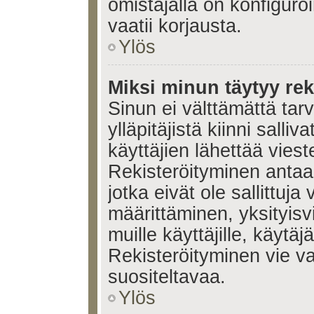
omistajalla on konfiguroi
vaatii korjausta.
Ylös
Miksi minun täytyy rek
Sinun ei välttämättä tar
ylläpitäjistä kiinni salli
käyttäjien lähettää viest
Rekisteröityminen antaa 
jotka eivät ole sallittuja
määrittäminen, yksityisv
muille käyttäjille, käytäj
Rekisteröityminen vie v
suositeltavaa.
Ylös