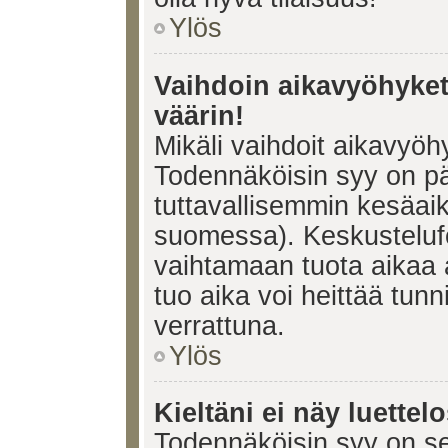
Ylös
Vaihdoin aikavyöhykett
väärin!
Mikäli vaihdoit aikavyöh
Todennäköisin syy on pä
tuttavallisemmin kesäaik
suomessa). Keskustelufo
vaihtamaan tuota aikaa a
tuo aika voi heittää tunn
verrattuna.
Ylös
Kieltäni ei näy luettel
Todennäköisin syy on se,