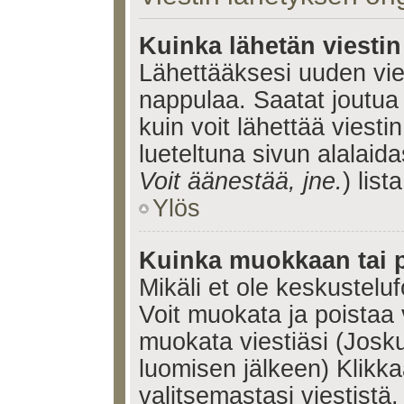
Kuinka lähetän viesti
Lähettääksesi uuden vie
nappulaa. Saatat joutua
kuin voit lähettää viestin
lueteltuna sivun alalaida
Voit äänestää, jne.
) lista
Ylös
Kuinka muokkaan tai p
Mikäli et ole keskusteluf
Voit muokata ja poistaa 
muokata viestiäsi (Josku
luomisen jälkeen) Klikk
valitsemastasi viestistä.