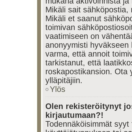
mukana aktivoinnista ja 
Mikäli sait sähköpostia, 
Mikäli et saanut sähköpo
toimivan sähköpostiosoi
vaatimiseen on vähent
anonyymisti hyväkseen k
varma, että annoit toimi
tarkistanut, että laatikk
roskapostikansion. Ota 
ylläpitäjiin.
Ylös
Olen rekisteröitynyt 
kirjautumaan?!
Todennäköisimmät syyt 