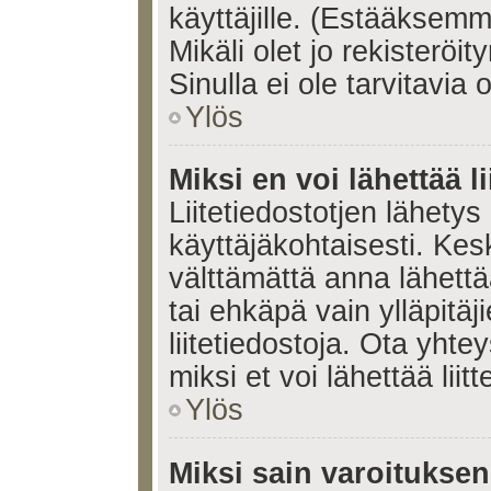
käyttäjille. (Estääksem
Mikäli olet jo rekisteröi
Sinulla ei ole tarvitavia 
Ylös
Miksi en voi lähettää l
Liitetiedostotjen lähetys 
käyttäjäkohtaisesti. Kesk
välttämättä anna lähettää 
tai ehkäpä vain ylläpitä
liitetiedostoja. Ota yhte
miksi et voi lähettää liitte
Ylös
Miksi sain varoitukse