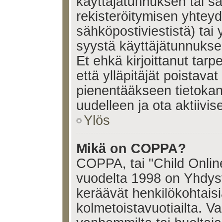
käyttäjätunnuksen tai s
rekisteröitymisen yhtey
sähköpostiviestistä) tai 
syystä käyttäjätunnukses
Et ehkä kirjoittanut tar
että ylläpitäjät poistavat 
pienentääkseen tietoka
uudelleen ja ota aktiivi
Ylös
Mikä on COPPA?
COPPA, tai "Child Onlin
vuodelta 1998 on Yhdysval
keräävät henkilökohtaisia
kolmetoistavuotiailta. 