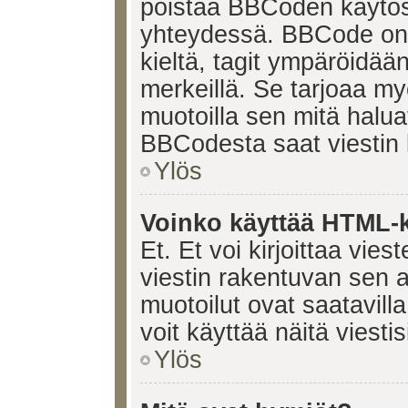
poistaa BBCoden käytöst
yhteydessä. BBCode on t
kieltä, tagit ympäröidään 
merkeillä. Se tarjoaa 
muotoilla sen mitä halua
BBCodesta saat viestin k
Ylös
Voinko käyttää HTML-ki
Et. Et voi kirjoittaa vie
viestin rakentuvan sen 
muotoilut ovat saatavi
voit käyttää näitä viesti
Ylös