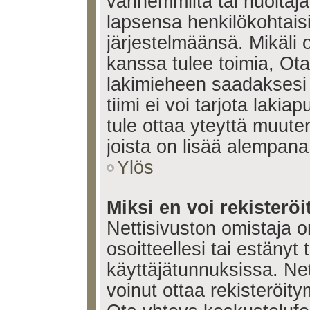
vanhemmilta tai huoltajalt
lapsensa henkilökohtais
järjestelmäänsä. Mikäli
kanssa tulee toimia, Ota
lakimieheen saadaksesi
tiimi ei voi tarjota lakia
tule ottaa yteyttä muute
joista on lisää alempana
Ylös
Miksi en voi rekisteröi
Nettisivuston omistaja on
osoitteellesi tai estänyt
käyttäjätunnuksissa. Ne
voinut ottaa rekisteröit