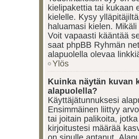
kielipakettia tai kukaan 
kielelle. Kysy ylläpitäjil
haluamasi kielen. Mikäl
Voit vapaasti kääntää se
saat phpBB Ryhmän netti
alapuolella olevaa linkki
Ylös
Kuinka näytän kuvan k
alapuolella?
Käyttäjätunnuksesi alapu
Ensimmäinen liittyy arv
tai joitain palikoita, jot
kirjoitustesi määrää kas
on sinulle antanut. Alap