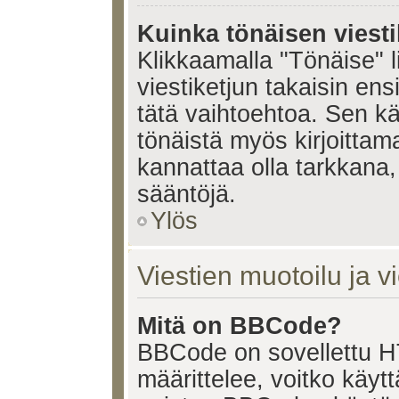
Kuinka tönäisen viesti
Klikkaamalla "Tönäise" li
viestiketjun takaisin ens
tätä vaihtoehtoa. Sen käy
tönäistä myös kirjoittam
kannattaa olla tarkkana,
sääntöjä.
Ylös
Viestien muotoilu ja vi
Mitä on BBCode?
BBCode on sovellettu HT
määrittelee, voitko käy