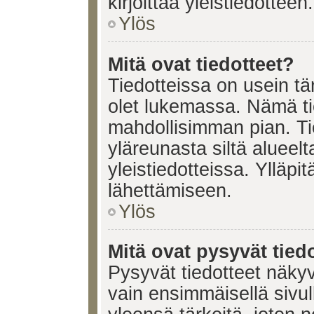
kirjoittaa yleistiedotteen.
Ylös
Mitä ovat tiedotteet?
Tiedotteissa on usein tär
olet lukemassa. Nämä ti
mahdollisimman pian. Ti
yläreunasta siltä alueelt
yleistiedotteissa. Ylläpi
lähettämiseen.
Ylös
Mitä ovat pysyvät tied
Pysyvät tiedotteet näkyv
vain ensimmäisellä sivul