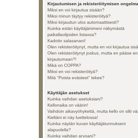
Kirjautumisen ja rekisteröitymisen ongelma
Miksi en voi kirjautua sisään?
Miksi minun täytyy rekisteröityä?
Miksi kirjaudun ulos automaattisesti?
Kuinka estän käyttäjänimeni näkymästä
paikallaolijoiden listassa?
Kadotin salasanani!
Olen rekisteröitynyt, mutta en voi kirjautua sis
Olen rekisteröitynyt joskus, mutta en pääse e
kirjautumaan?!
Mikä on COPPA?
Miksi en voi rekisteröityä?
Mitä “Poista evästeet” tekee?
Käyttäjän asetukset
Kuinka vaihdan asetuksiani?
Kellonaika on väärin!
Vaihdoin aikavyöhykettä, mutta kello on silti vä
Kieltäni ei näy luettelossa!
Kuinka näytän kuvan käyttäjätunnukseni
alapuolella?
Kuinka vaihdan arvoani?