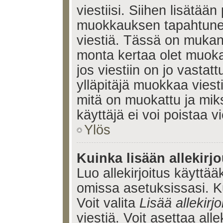
viestiisi. Siihen lisätään
muokkauksen tapahtune
viestiä. Tässä on muka
monta kertaa olet muoka
jos viestiin on jo vastatt
ylläpitäjä muokkaa viesti
mitä on muokattu ja mik
käyttäjä ei voi poistaa vi
Ylös
Kuinka lisään allekirj
Luo allekirjoitus käyttää
omissa asetuksissasi. Ku
Voit valita
Lisää allekirjo
viestiä. Voit asettaa alle