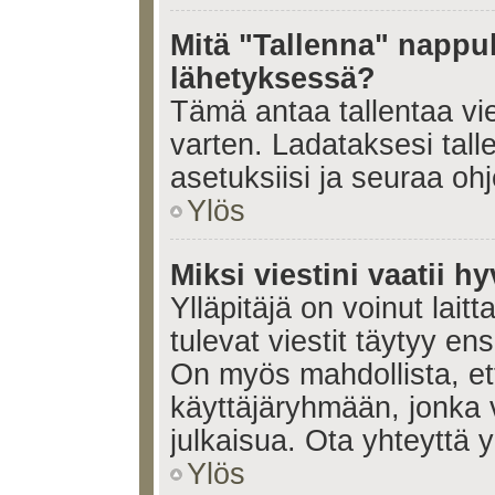
Mitä "Tallenna" nappul
lähetyksessä?
Tämä antaa tallentaa vi
varten. Ladataksesi tall
asetuksiisi ja seuraa ohj
Ylös
Miksi viestini vaatii 
Ylläpitäjä on voinut laitt
tulevat viestit täytyy en
On myös mahdollista, ett
käyttäjäryhmään, jonka v
julkaisua. Ota yhteyttä yl
Ylös