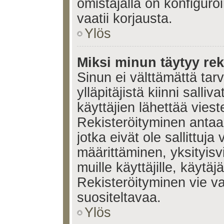
omistajalla on konfiguroi
vaatii korjausta.
Ylös
Miksi minun täytyy rek
Sinun ei välttämättä tar
ylläpitäjistä kiinni salli
käyttäjien lähettää viest
Rekisteröityminen antaa 
jotka eivät ole sallittuja
määrittäminen, yksityisv
muille käyttäjille, käytäj
Rekisteröityminen vie v
suositeltavaa.
Ylös