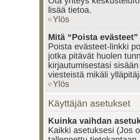
Ota yhteys keskustelufoo
lisää tietoa.
Ylös
Mitä “Poista evästeet”
Poista evästeet-linkki 
jotka pitävät huolen tun
kirjautumisestasi sisään 
viesteistä mikäli ylläpitä
Ylös
Käyttäjän asetukset
Kuinka vaihdan asetuk
Kaikki asetuksesi (Jos ol
tallennettu tietokantaan.