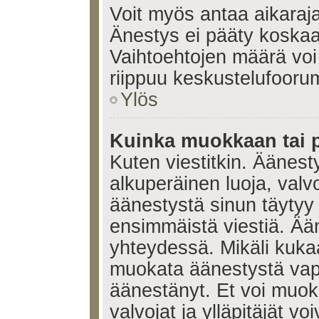
Voit myös antaa aikaraja
Änestys ei pääty koskaan
Vaihtoehtojen määrä voi 
riippuu keskustelufoorum
Ylös
Kuinka muokkaan tai 
Kuten viestitkin. Äänes
alkuperäinen luoja, valvo
äänestystä sinun täytyy
ensimmäistä viestiä. Ää
yhteydessä. Mikäli kukaa
muokata äänestystä vapa
äänestänyt. Et voi muoka
valvojat ja ylläpitäjät v