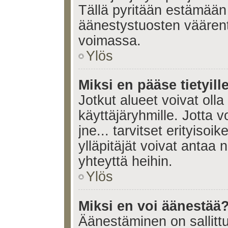
Tällä pyritään estämään
äänestystuosten väären
voimassa.
Ylös
Miksi en pääse tietyille
Jotkut alueet voivat olla ra
käyttäjäryhmille. Jotta vo
jne... tarvitset erityisoi
ylläpitäjät voivat antaa 
yhteyttä heihin.
Ylös
Miksi en voi äänestää
Äänestäminen on sallittu 