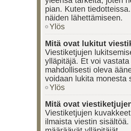
yleensä tärkeitä, joten 
pian. Kuten tiedotteissa.
näiden lähettämiseen.
Ylös
Mitä ovat lukitut viesti
Viestiketjujen lukitsemis
ylläpitäjä. Et voi vastata
mahdollisesti oleva ääne
voidaan lukita monesta 
Ylös
Mitä ovat viestiketjuj
Viestiketjujen kuvakkeet 
ilmaista viestin sisältö
määräävät ylläpitäjät.