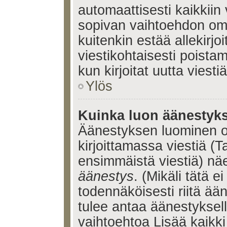
automaattisesti kaikkiin 
sopivan vaihtoehdon omis
kuitenkin estää allekirj
viestikohtaisesti poistama
kun kirjoitat uutta viestiä
Ylös
Kuinka luon äänestyk
Äänestyksen luominen o
kirjoittamassa viestiä (T
ensimmäistä viestiä) nä
äänestys
. (Mikäli tätä ei
todennäköisesti riitä ä
tulee antaa äänestyksell
vaihtoehtoa Lisää kaikki 