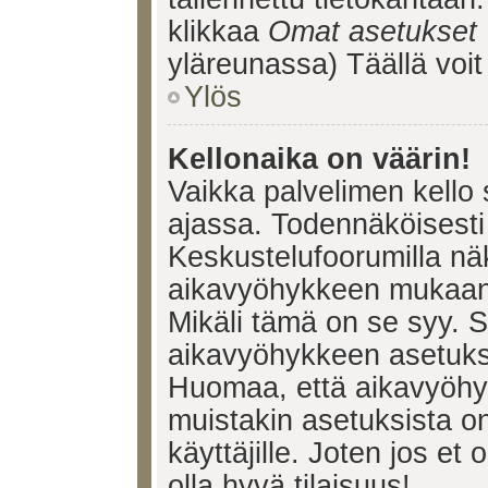
klikkaa
Omat asetukset
yläreunassa) Täällä voi
Ylös
Kellonaika on väärin!
Vaikka palvelimen kello 
ajassa. Todennäköisesti 
Keskustelufoorumilla nä
aikavyöhykkeen mukaan, 
Mikäli tämä on se syy. 
aikavyöhykkeen asetuksia
Huomaa, että aikavyöhy
muistakin asetuksista on 
käyttäjille. Joten jos et o
olla hyvä tilaisuus!