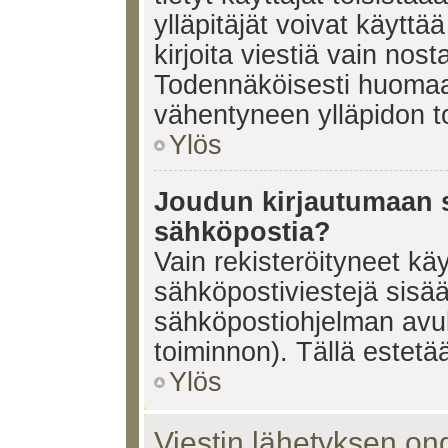
ylläpitäjät voivat käyttä
kirjoita viestiä vain nos
Todennäköisesti huomaat
vähentyneen ylläpidon t
Ylös
Joudun kirjautumaan s
sähköpostia?
Vain rekisteröityneet käy
sähköpostiviestejä sisä
sähköpostiohjelman avulla
toiminnon). Tällä estetää
Ylös
Viestin lähetyksen on