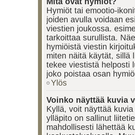
Mitä ovat hymiöt?
Hymiöt tai emootio-ikonit
joiden avulla voidaan esi
viestien joukossa. esimerk
tarkoittaa surullista. Nä
hymiöistä viestin kirjoi
miten näitä käytät, sill
tekee viestistä helposti
joko poistaa osan hymiöi
Ylös
Voinko näyttää kuvia v
Kyllä, voit näyttää kuvia
ylläpito on sallinut liite
mahdollisesti lähettää 