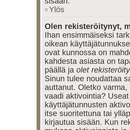
sisään.
Ylös
Olen rekisteröitynyt, m
Ihan ensimmäiseksi tarkis
oikean käyttäjätunnukse
ovat kunnossa on mahdol
kahdesta asiasta on tap
päällä ja
olet rekisteröi
Sinun tulee noudattaa sa
auttanut. Oletko varma, 
vaadi aktivointia? Useat
käyttäjätunnusten aktivoi
itse suoritettuna tai yll
kirjautua sisään. Kun reki