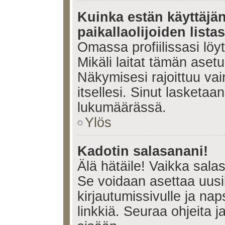
Kuinka estän käyttäjä
paikallaolijoiden lista
Omassa profiilissasi lö
Mikäli laitat tämän ase
Näkymisesi rajoittuu vain 
itsellesi. Sinut lasketaan 
lukumäärässä.
Ylös
Kadotin salasanani!
Älä hätäile! Vaikka sala
Se voidaan asettaa uus
kirjautumissivulle ja na
linkkiä. Seuraa ohjeita 