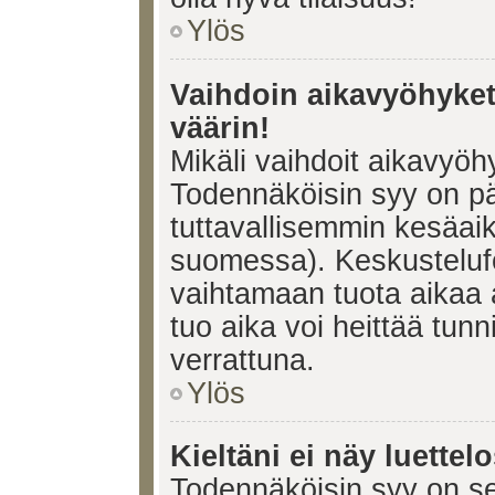
Ylös
Vaihdoin aikavyöhykett
väärin!
Mikäli vaihdoit aikavyöh
Todennäköisin syy on pä
tuttavallisemmin kesäaik
suomessa). Keskustelufo
vaihtamaan tuota aikaa a
tuo aika voi heittää tunn
verrattuna.
Ylös
Kieltäni ei näy luettel
Todennäköisin syy on se,