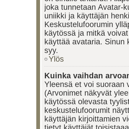
joka tunnetaan Avatar-
uniikki ja käyttäjän hen
Keskustelufoorumin yllä
käytössä ja mitkä voivat 
käyttää avataria. Sinun k
syy.
Ylös
Kuinka vaihdan arvoa
Yleensä et voi suoraan 
(Arvonimet näkyvät ylee
käytössä olevasta tyyli
keskustelufoorumit näyt
käyttäjän kirjoittamien v
tietyt käyttäjät toisistaa