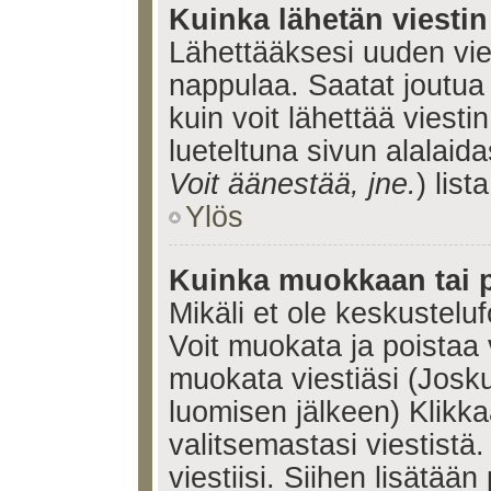
Kuinka lähetän viesti
Lähettääksesi uuden vie
nappulaa. Saatat joutua
kuin voit lähettää viestin
lueteltuna sivun alalaida
Voit äänestää, jne.
) lista
Ylös
Kuinka muokkaan tai p
Mikäli et ole keskusteluf
Voit muokata ja poistaa 
muokata viestiäsi (Josku
luomisen jälkeen) Klikk
valitsemastasi viestistä.
viestiisi. Siihen lisätään