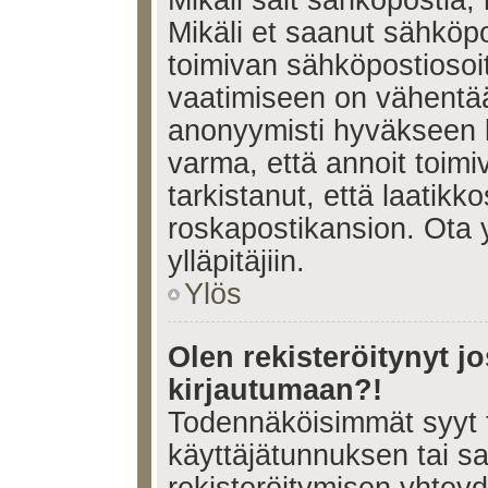
Mikäli sait sähköpostia, 
Mikäli et saanut sähköpo
toimivan sähköpostiosoi
vaatimiseen on vähent
anonyymisti hyväkseen k
varma, että annoit toimi
tarkistanut, että laatikk
roskapostikansion. Ota 
ylläpitäjiin.
Ylös
Olen rekisteröitynyt 
kirjautumaan?!
Todennäköisimmät syyt 
käyttäjätunnuksen tai s
rekisteröitymisen yhtey