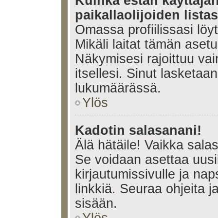
Kuinka estän käyttäjä
paikallaolijoiden lista
Omassa profiilissasi lö
Mikäli laitat tämän ase
Näkymisesi rajoittuu vain 
itsellesi. Sinut lasketaan 
lukumäärässä.
Ylös
Kadotin salasanani!
Älä hätäile! Vaikka sala
Se voidaan asettaa uus
kirjautumissivulle ja na
linkkiä. Seuraa ohjeita 
sisään.