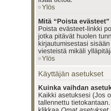
Ylös
Mitä “Poista evästeet”
Poista evästeet-linkki 
jotka pitävät huolen tun
kirjautumisestasi sisään 
viesteistä mikäli ylläpitä
Ylös
Käyttäjän asetukset
Kuinka vaihdan asetuk
Kaikki asetuksesi (Jos ol
tallennettu tietokantaan.
klikkaa
Omat asetukset