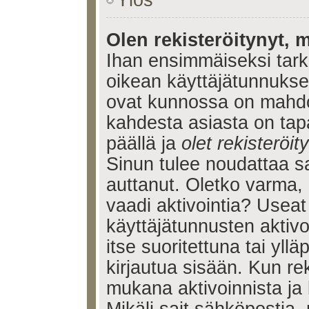
Ylös
Olen rekisteröitynyt, m
Ihan ensimmäiseksi tarkis
oikean käyttäjätunnukse
ovat kunnossa on mahdol
kahdesta asiasta on tap
päällä ja
olet rekisteröi
Sinun tulee noudattaa sa
auttanut. Oletko varma, 
vaadi aktivointia? Useat
käyttäjätunnusten aktivoi
itse suoritettuna tai yll
kirjautua sisään. Kun reki
mukana aktivoinnista ja 