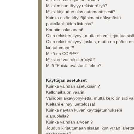
Miksi minun täytyy rekisteröityä?
Miksi kirjaudun ulos automaattisesti?
Kuinka estän käyttäjänimeni näkymästä
paikallaolijoiden listassa?
Kadotin salasanani!
Olen rekisteröitynyt, mutta en voi kirjautua sis
Olen rekisteröitynyt joskus, mutta en pääse e
kirjautumaan?!
Mikä on COPPA?
Miksi en voi rekisteröityä?
Mitä “Poista evästeet” tekee?
Käyttäjän asetukset
Kuinka vaihdan asetuksiani?
Kellonaika on väärin!
Vaihdoin aikavyöhykettä, mutta kello on silti vä
Kieltäni ei näy luettelossa!
Kuinka näytän kuvan käyttäjätunnukseni
alapuolella?
Kuinka vaihdan arvoani?
Joudun kirjautumaan sisään, kun yritän lähett
sähköpostia?