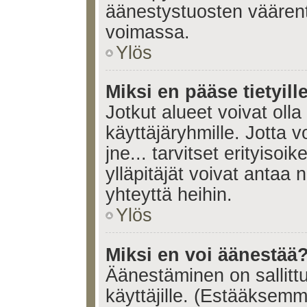
äänestystuosten väären
voimassa.
Ylös
Miksi en pääse tietyille
Jotkut alueet voivat olla ra
käyttäjäryhmille. Jotta vo
jne... tarvitset erityisoi
ylläpitäjät voivat antaa 
yhteyttä heihin.
Ylös
Miksi en voi äänestää
Äänestäminen on sallittu 
käyttäjille. (Estääksem