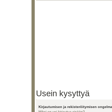
Usein kysyttyä
Kirjautumisen ja rekisteröitymisen ongelma
Miksi en voi kirjautua sisään?