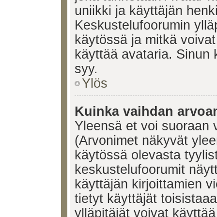
uniikki ja käyttäjän hen
Keskustelufoorumin yllä
käytössä ja mitkä voivat 
käyttää avataria. Sinun k
syy.
Ylös
Kuinka vaihdan arvoa
Yleensä et voi suoraan 
(Arvonimet näkyvät ylee
käytössä olevasta tyyli
keskustelufoorumit näyt
käyttäjän kirjoittamien v
tietyt käyttäjät toisistaa
ylläpitäjät voivat käyttä