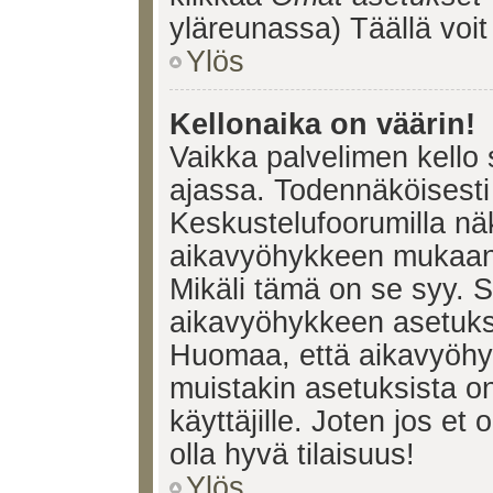
yläreunassa) Täällä voi
Ylös
Kellonaika on väärin!
Vaikka palvelimen kello 
ajassa. Todennäköisesti 
Keskustelufoorumilla nä
aikavyöhykkeen mukaan, 
Mikäli tämä on se syy. 
aikavyöhykkeen asetuksia
Huomaa, että aikavyöhy
muistakin asetuksista on 
käyttäjille. Joten jos et o
olla hyvä tilaisuus!
Ylös