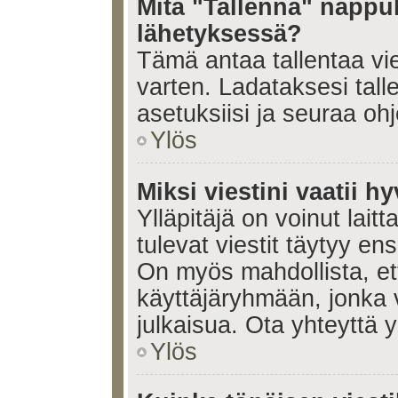
Mitä "Tallenna" nappul
lähetyksessä?
Tämä antaa tallentaa vi
varten. Ladataksesi tall
asetuksiisi ja seuraa ohj
Ylös
Miksi viestini vaatii 
Ylläpitäjä on voinut laitt
tulevat viestit täytyy en
On myös mahdollista, ett
käyttäjäryhmään, jonka v
julkaisua. Ota yhteyttä yl
Ylös