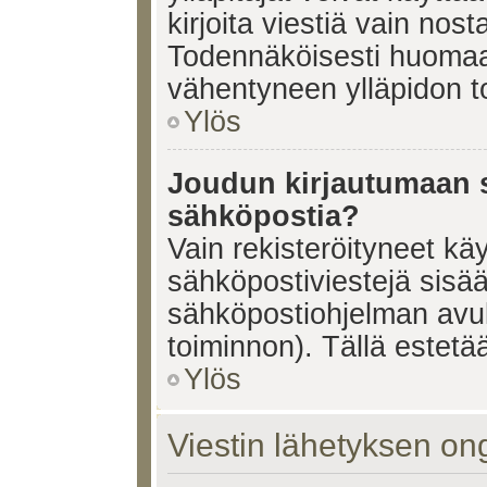
kirjoita viestiä vain nos
Todennäköisesti huomaat
vähentyneen ylläpidon t
Ylös
Joudun kirjautumaan s
sähköpostia?
Vain rekisteröityneet käy
sähköpostiviestejä sisä
sähköpostiohjelman avulla
toiminnon). Tällä estetää
Ylös
Viestin lähetyksen on