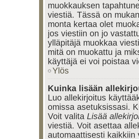
muokkauksen tapahtune
viestiä. Tässä on muka
monta kertaa olet muoka
jos viestiin on jo vastatt
ylläpitäjä muokkaa viesti
mitä on muokattu ja mik
käyttäjä ei voi poistaa vi
Ylös
Kuinka lisään allekirj
Luo allekirjoitus käyttää
omissa asetuksissasi. Ku
Voit valita
Lisää allekirjo
viestiä. Voit asettaa alle
automaattisesti kaikkiin 