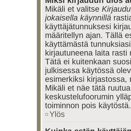
Miksi kirjaudun ulos a
Mikäli et valitse
Kirjaudu
jokaisella käynnillä
rasti
käyttäjätunnuksesi kirj
määritellyn ajan. Tällä e
käyttämästä tunnuksiasi
kirjautuneena laita rasti
Tätä ei kuitenkaan suosi
julkisessa käytössä olev
esimerkiksi kirjastossa, 
Mikäli et näe tätä ruutua
keskustelufoorumin ylläp
toiminnon pois käytöstä.
Ylös