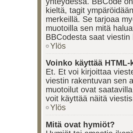
yhteydessä. BBCode on t
kieltä, tagit ympäröidään 
merkeillä. Se tarjoaa 
muotoilla sen mitä halua
BBCodesta saat viestin k
Ylös
Voinko käyttää HTML-ki
Et. Et voi kirjoittaa vie
viestin rakentuvan sen 
muotoilut ovat saatavi
voit käyttää näitä viesti
Ylös
Mitä ovat hymiöt?