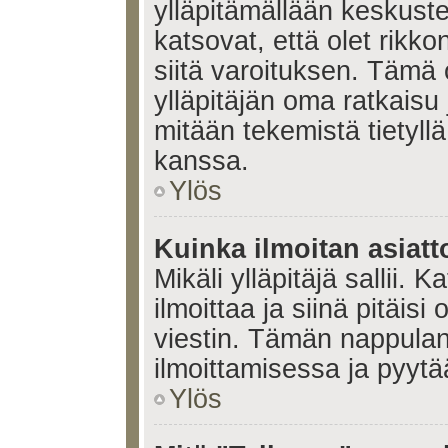
ylläpitämällään keskuste
katsovat, että olet rikko
siitä varoituksen. Tämä
ylläpitäjän oma ratkaisu
mitään tekemistä tietyll
kanssa.
Ylös
Kuinka ilmoitan asiatt
Mikäli ylläpitäjä sallii. K
ilmoittaa ja siinä pitäisi 
viestin. Tämän nappulan
ilmoittamisessa ja pyytää
Ylös