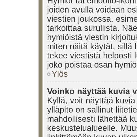
Hymiöt tai emootio-ikonit
joiden avulla voidaan esi
viestien joukossa. esimerk
tarkoittaa surullista. Nä
hymiöistä viestin kirjoi
miten näitä käytät, sill
tekee viestistä helposti
joko poistaa osan hymiöi
Ylös
Voinko näyttää kuvia v
Kyllä, voit näyttää kuvia
ylläpito on sallinut liite
mahdollisesti lähettää 
keskustelualueelle. Mu