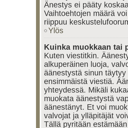
Änestys ei pääty koskaan
Vaihtoehtojen määrä voi 
riippuu keskustelufoorum
Ylös
Kuinka muokkaan tai 
Kuten viestitkin. Äänes
alkuperäinen luoja, valvo
äänestystä sinun täytyy
ensimmäistä viestiä. Ää
yhteydessä. Mikäli kukaa
muokata äänestystä vapa
äänestänyt. Et voi muoka
valvojat ja ylläpitäjät v
Tällä pyritään estämään