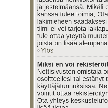
järjestelmäänsä. Mikäli
kanssa tulee toimia, Ota
lakimieheen saadaksesi
tiimi ei voi tarjota lakia
tule ottaa yteyttä muute
joista on lisää alempana
Ylös
Miksi en voi rekisteröi
Nettisivuston omistaja on
osoitteellesi tai estänyt
käyttäjätunnuksissa. Ne
voinut ottaa rekisteröit
Ota yhteys keskustelufoo
lisää tietoa.