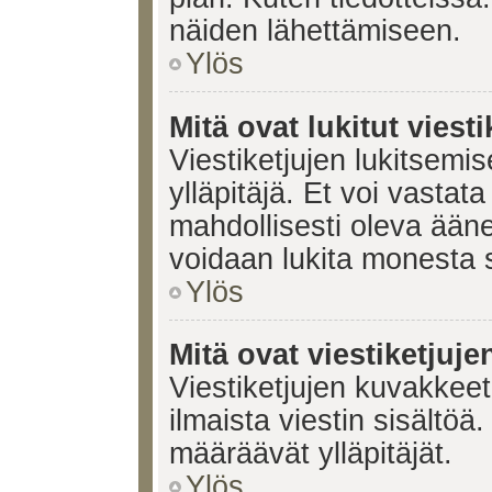
näiden lähettämiseen.
Ylös
Mitä ovat lukitut viesti
Viestiketjujen lukitsemis
ylläpitäjä. Et voi vastata
mahdollisesti oleva ääne
voidaan lukita monesta 
Ylös
Mitä ovat viestiketjuj
Viestiketjujen kuvakkeet 
ilmaista viestin sisältö
määräävät ylläpitäjät.
Ylös