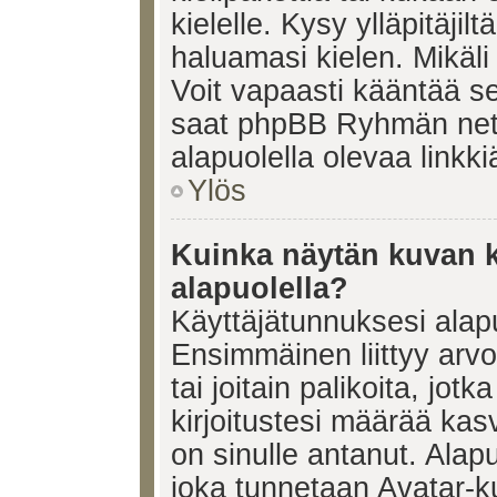
kielelle. Kysy ylläpitäjil
haluamasi kielen. Mikäl
Voit vapaasti kääntää se
saat phpBB Ryhmän netti
alapuolella olevaa linkki
Ylös
Kuinka näytän kuvan k
alapuolella?
Käyttäjätunnuksesi alapu
Ensimmäinen liittyy arv
tai joitain palikoita, jot
kirjoitustesi määrää kas
on sinulle antanut. Alap
joka tunnetaan Avatar-