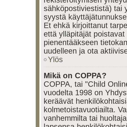
sähköpostiviestistä) tai 
syystä käyttäjätunnukses
Et ehkä kirjoittanut tar
että ylläpitäjät poistavat 
pienentääkseen tietoka
uudelleen ja ota aktiivi
Ylös
Mikä on COPPA?
COPPA, tai "Child Onlin
vuodelta 1998 on Yhdysval
keräävät henkilökohtaisia
kolmetoistavuotiailta. 
vanhemmilta tai huoltajalt
lapsensa henkilökohtais