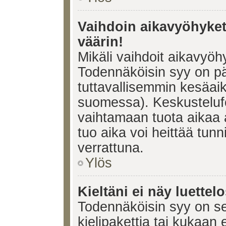
Vaihdoin aikavyöhykett
väärin!
Mikäli vaihdoit aikavyöh
Todennäköisin syy on pä
tuttavallisemmin kesäaik
suomessa). Keskustelufo
vaihtamaan tuota aikaa a
tuo aika voi heittää tunn
verrattuna.
Ylös
Kieltäni ei näy luettel
Todennäköisin syy on se,
kielipakettia tai kukaan 