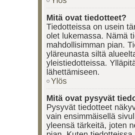
Ylös
Mitä ovat tiedotteet?
Tiedotteissa on usein tär
olet lukemassa. Nämä ti
mahdollisimman pian. Ti
yläreunasta siltä alueelt
yleistiedotteissa. Ylläpi
lähettämiseen.
Ylös
Mitä ovat pysyvät tied
Pysyvät tiedotteet näkyv
vain ensimmäisellä sivul
yleensä tärkeitä, joten 
pian. Kuten tiedotteissa.