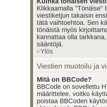
Kuinka tönäisen viesti
Klikkaamalla "Tönäise" li
viestiketjun takaisin ens
tätä vaihtoehtoa. Sen käy
tönäistä myös kirjoittam
kannattaa olla tarkkana,
sääntöjä.
Ylös
Viestien muotoilu ja vi
Mitä on BBCode?
BBCode on sovellettu HT
määrittelee, voitko käy
poistaa BBCoden käytöst