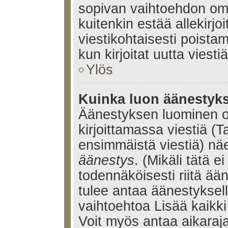
sopivan vaihtoehdon omis
kuitenkin estää allekirj
viestikohtaisesti poistama
kun kirjoitat uutta viestiä
Ylös
Kuinka luon äänestyk
Äänestyksen luominen o
kirjoittamassa viestiä (T
ensimmäistä viestiä) nä
äänestys
. (Mikäli tätä ei
todennäköisesti riitä ä
tulee antaa äänestyksell
vaihtoehtoa Lisää kaikki 
Voit myös antaa aikaraja