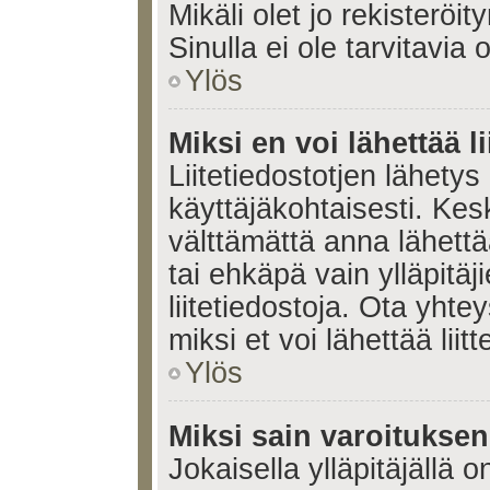
Mikäli olet jo rekisteröi
Sinulla ei ole tarvitavia 
Ylös
Miksi en voi lähettää l
Liitetiedostotjen lähetys 
käyttäjäkohtaisesti. Kesk
välttämättä anna lähettää 
tai ehkäpä vain ylläpitä
liitetiedostoja. Ota yhte
miksi et voi lähettää liitte
Ylös
Miksi sain varoitukse
Jokaisella ylläpitäjällä