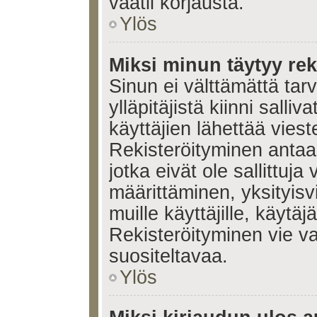
vaatii korjausta.
Ylös
Miksi minun täytyy rek
Sinun ei välttämättä tar
ylläpitäjistä kiinni salli
käyttäjien lähettää viest
Rekisteröityminen antaa 
jotka eivät ole sallittuja
määrittäminen, yksityisv
muille käyttäjille, käytäj
Rekisteröityminen vie v
suositeltavaa.
Ylös