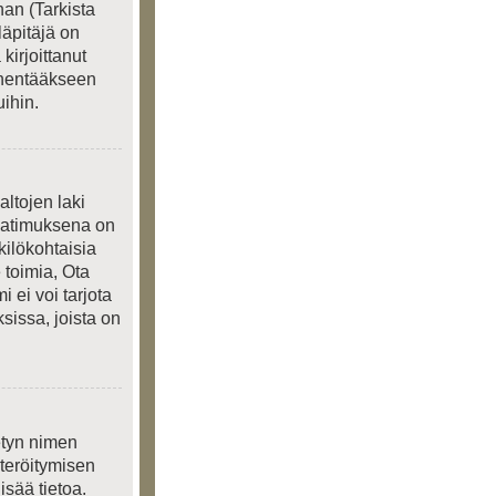
an (Tarkista
läpitäjä on
kirjoittanut
ienentääkseen
ihin.
ltojen laki
 Vaatimuksena on
kilökohtaisia
 toimia, Ota
 ei voi tarjota
sissa, joista on
ietyn nimen
steröitymisen
isää tietoa.