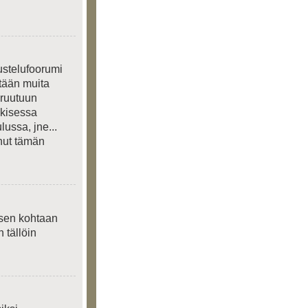
ustelufoorumi
etään muita
 ruutuun
lkisessa
lussa, jne...
anut tämän
ksen kohtaan
n tällöin