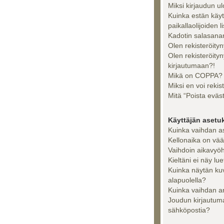
Miksi kirjaudun u
Kuinka estän käy
paikallaolijoiden l
Kadotin salasanan
Olen rekisteröityn
Olen rekisteröity
kirjautumaan?!
Mikä on COPPA?
Miksi en voi rekis
Mitä “Poista eväs
Käyttäjän asetu
Kuinka vaihdan a
Kellonaika on vää
Vaihdoin aikavyöhy
Kieltäni ei näy lue
Kuinka näytän ku
alapuolella?
Kuinka vaihdan a
Joudun kirjautuma
sähköpostia?