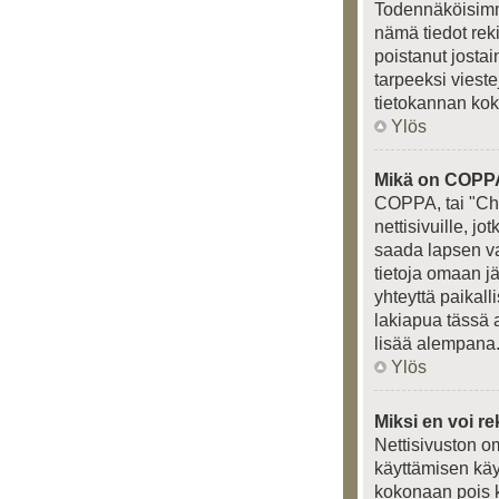
Todennäköisimmä
nämä tiedot rek
poistanut jostai
tarpeeksi vieste
tietokannan kok
Ylös
Mikä on COPP
COPPA, tai "Chi
nettisivuille, j
saada lapsen van
tietoja omaan j
yhteyttä paikal
lakiapua tässä a
lisää alempana
Ylös
Miksi en voi re
Nettisivuston om
käyttämisen käy
kokonaan pois k