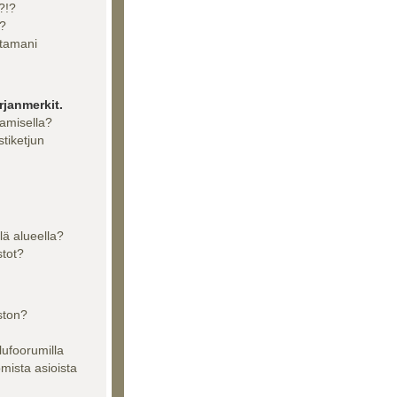
?!?
??
ttamani
rjanmerkit.
aamisella?
stiketjun
llä alueella?
stot?
ston?
lufoorumilla
tomista asioista