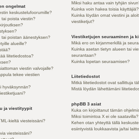
Miksi haku antaa vain tyhjän sivun
sen ongelmat
Kuinka voin hakea toisia käyttäjiä
estin keskustelufoorumille?
Kuinka löydän omat viestini ja aloi
ai poista viestin?
viestiketjut?
kirjoutksen?
styksen?
Viestiketjujen seuraaminen ja ki
tai poistan äänestyksen?
Mikä ero on kirjanmerkillä ja seur
yille alueille?
Kuinka asetan tietyn alueen tai vie
estää?
seurantaan?
tää liitetiedostoa?
Kuinka lopetan seuraamisen?
uksen?
iattoman viestin valvojalle?
appula tekee viestien
Liitetiedostot
Mitkä liitetiedostot ovat sallittuja tä
tii hyväksynnän?
Mistä löydän lähettämäni liitetiedo
iestiketjuani?
phpBB 3 asiat
 ja viestityypit
Kuka on kirjoittanut tämän ohjelmi
Miksi toimintoa X ei ole saatavilla?
ML-kieltä viesteissäni?
Kehen otan yhteyttä tällä keskuste
esiintyvistä loukkaavista ja/tai lait
via viesteissäni?