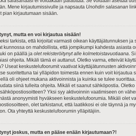
ikka salasanaasi ei voidakaan palauttaa. Se voidaan asettaa uus
n. Mene kirjautumissivulle ja napsauta
Unohdin salasanan
lin
et pian kirjautumaan sisään.
tynyt, mutta en voi kirjautua sisään!
si tarkista, että kirjoitat varmasti oikean käyttäjätunnuksen ja
t kunnossa on mahdollista, että jompikumpi kahdesta asiasta o
ki on päällä ja
olet rekisteröitynyt alle kolmetoistavuotiaana
. S
si ohjeita. Mikäli tämä ei auttanut. Oletko varma, etteivät käyt
a? Useat keskustelufoorumit vaativat käyttäjätunnusten aktivoinn
 itse suoritettuna tai ylläpidon toimesta ennen kuin voit kirjautua
Siellä oli ohjeet mukana aktivoinnista ja kuinka se tulee suorittaa.
data siinä tulleita ohjeita. Mikäli et saanut sähköpostia. Oletko
 sähköpostiosoitteen? Yksi syy aktivoinnin vaatimiseen on väh
ämästä anonyymisti hyväkseen keskustelufoorumia. Mikäli olet va
stiosoitteen, olet tarkistanut, että laatikkosi ei ole täynnä ja m
n. Ota yhteyttä keskustelufoorumin ylläpitäjiin.
itynyt joskus, mutta en pääse enään kirjautumaan?!