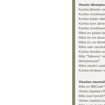
Viestin lähetyk
Kuinka lähetän vi
Kuinka muokkaan t
Kuinka lisään alle
Kuinka luon ääne
Kuinka muokkaan 
Miksi en pääse tiet
Miksi en voi ään
Miksi en voi lähet
Miksi sain varoit
Kuinka ilmoitan as
Mitä "Tallenna" n
lähetyksessä?
Miksi viestini vaa
Kuinka tönäisen v
Viestien muotoilu
Mitä on BBCode?
Voinko käyttää HT
Mitä ovat hymiöt?
Voinko näyttää ku