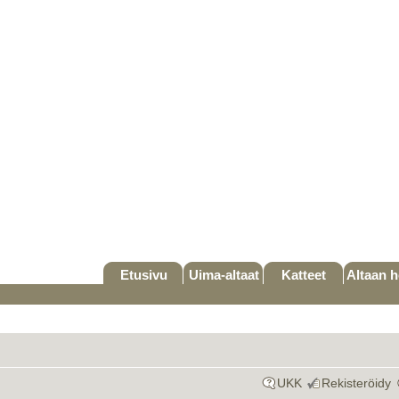
Etusivu
Uima-altaat
Katteet
Altaan h
UKK
Rekisteröidy