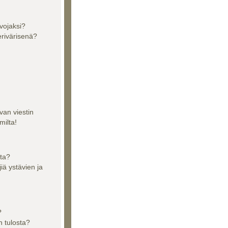
vojaksi?
erivärisenä?
van viestin
milta!
sta?
jiä ystävien ja
?
n tulosta?