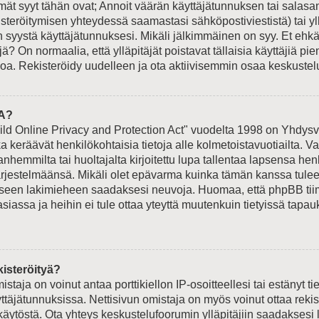
t syyt tähän ovat; Annoit väärän käyttäjätunnuksen tai salasan
isteröitymisen yhteydessä saamastasi sähköpostiviestistä) tai yl
n syystä käyttäjätunnuksesi. Mikäli jälkimmäinen on syy. Et ehkä 
jä? On normaalia, että ylläpitäjät poistavat tällaisia käyttäjiä p
oa. Rekisteröidy uudelleen ja ota aktiivisemmin osaa keskustelu
A?
ld Online Privacy and Protection Act" vuodelta 1998 on Yhdysva
otka keräävät henkilökohtaisia tietoja alle kolmetoistavuotiailta.
hemmilta tai huoltajalta kirjoitettu lupa tallentaa lapsensa hen
ärjestelmäänsä. Mikäli olet epävarma kuinka tämän kanssa tulee
liseen lakimieheen saadaksesi neuvoja. Huomaa, että phpBB tiimi
siassa ja heihin ei tule ottaa yteyttä muutenkuin tietyissä tapauk
.
kisteröityä?
istaja on voinut antaa porttikiellon IP-osoitteellesi tai estänyt t
ttäjätunnuksissa. Nettisivun omistaja on myös voinut ottaa reki
äytöstä. Ota yhteys keskustelufoorumin ylläpitäjiin saadaksesi l