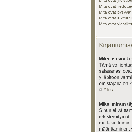
Mitä ovat yleistie
Mitä ovat tiedotte
Mitä ovat pysyvät
Mitä ovat lukitut v
Mitä ovat viestik
Kirjautumis
Miksi en voi ki
Tämä voi johtua
salasanasi ovat 
ylläpitoon varmi
omistajalla on k
Ylös
Miksi minun tä
Sinun ei välttäm
rekisteröitymätt
muitakin toiminto
määrittäminen, y