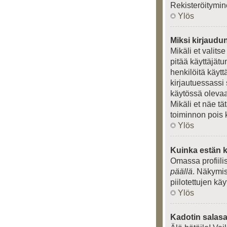
Rekisteröitymin
Ylös
Miksi kirjaudu
Mikäli et valits
pitää käyttäjät
henkilöitä käytt
kirjautuessassi 
käytössä olevaa 
Mikäli et näe tä
toiminnon pois 
Ylös
Kuinka estän k
Omassa profiili
päällä
. Näkymise
piilotettujen kä
Ylös
Kadotin salasa