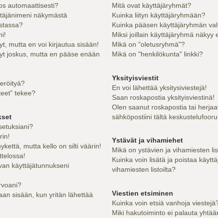
los automaattisesti?
Mitä ovat käyttäjäryhmät?
ttäjänimeni näkymästä
Kuinka liityn käyttäjäryhmään?
istassa?
Kuinka pääsen käyttäjäryhmän val
i!
Miksi joillain käyttäjäryhmä näkyy 
yt, mutta en voi kirjautua sisään!
Mikä on "oletusryhmä"?
nyt joskus, mutta en pääse enään
Mikä on "henkilökunta" linkki?
Yksityisviestit
teröityä?
En voi lähettää yksitysiviestejä!
teet” tekee?
Saan roskapostia yksityisviestinä!
Olen saanut roskapostia tai herjaa
kset
sähköpostiini tältä keskustelufooru
setuksiani?
rin!
Ystävät ja vihamiehet
kettä, mutta kello on silti väärin!
Mikä on ystävien ja vihamiesten li
ttelossa!
Kuinka voin lisätä ja poistaa käyttä
van käyttäjätunnukseni
vihamiesten listoilta?
rvoani?
Viestien etsiminen
an sisään, kun yritän lähettää
Kuinka voin etsiä vanhoja viestejä
Miki hakutoiminto ei palauta yhtää