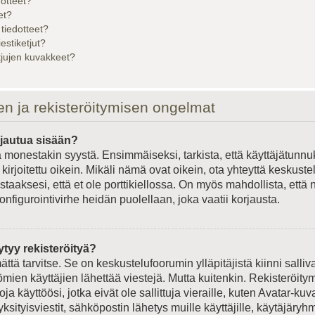
dotteet?
et?
 tiedotteet?
iestiketjut?
etjujen kuvakkeet?
en ja rekisteröitymisen ongelmat
rjautua sisään?
 monestakin syystä. Ensimmäiseksi, tarkista, että käyttäjätunnu
kirjoitettu oikein. Mikäli nämä ovat oikein, ota yhteyttä keskust
staaksesi, että et ole porttikiellossa. On myös mahdollista, että 
onfigurointivirhe heidän puolellaan, joka vaatii korjausta.
ytyy rekisteröityä?
ättä tarvitse. Se on keskustelufoorumin ylläpitäjistä kiinni salliv
ömien käyttäjien lähettää viestejä. Mutta kuitenkin. Rekisteröit
ja käyttöösi, jotka eivät ole sallittuja vieraille, kuten Avatar-kuv
ksityisviestit, sähköpostin lähetys muille käyttäjille, käytäjäryhmä