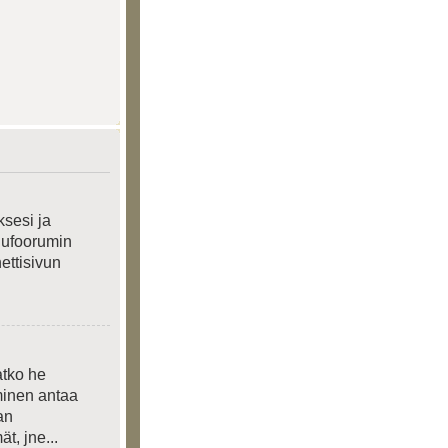
ksesi ja
elufoorumin
nettisivun
atko he
yminen antaa
an
t, jne...