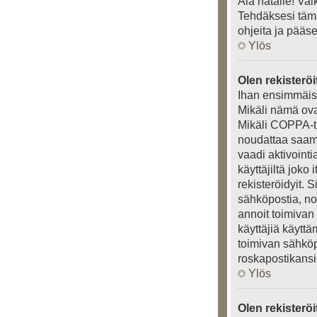
Älä hätäile! Va
Tehdäksesi tämä
ohjeita ja pääs
Ylös
Olen rekisteröi
Ihan ensimmäisek
Mikäli nämä ova
Mikäli COPPA-tu
noudattaa saamia
vaadi aktivointi
käyttäjiltä joko
rekisteröidyit. 
sähköpostia, nou
annoit toimivan
käyttäjiä käytt
toimivan sähköpo
roskapostikansio
Ylös
Olen rekisterö