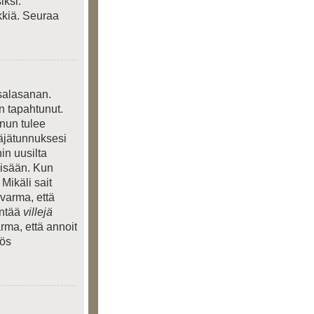
iksi.
kkiä. Seuraa
 salasanan.
n tapahtunut.
inun tulee
täjätunnuksesi
in uusilta
 sisään. Kun
 Mikäli sait
 varma, että
entää
villejä
rma, että annoit
yös