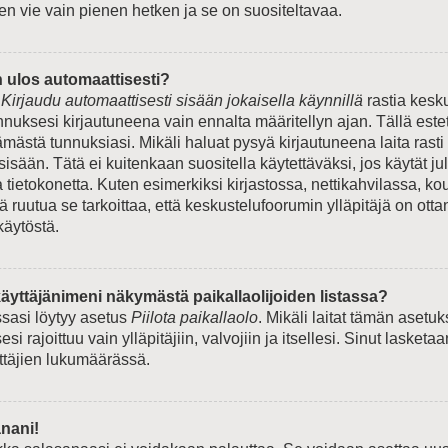
en vie vain pienen hetken ja se on suositeltavaa.
n ulos automaattisesti?
e
Kirjaudu automaattisesti sisään jokaisella käynnillä
rastia kesk
unnuksesi kirjautuneena vain ennalta määritellyn ajan. Tällä est
ämästä tunnuksiasi. Mikäli haluat pysyä kirjautuneena laita rasti
sisään. Tätä ei kuitenkaan suositella käytettäväksi, jos käytät ju
tietokonetta. Kuten esimerkiksi kirjastossa, nettikahvilassa, kou
tä ruutua se tarkoittaa, että keskustelufoorumin ylläpitäjä on ott
käytöstä.
äyttäjänimeni näkymästä paikallaolijoiden listassa?
ssasi löytyy asetus
Piilota paikallaolo
. Mikäli laitat tämän asetu
si rajoittuu vain ylläpitäjiin, valvojiin ja itsellesi. Sinut lasketaa
yttäjien lukumäärässä.
nani!