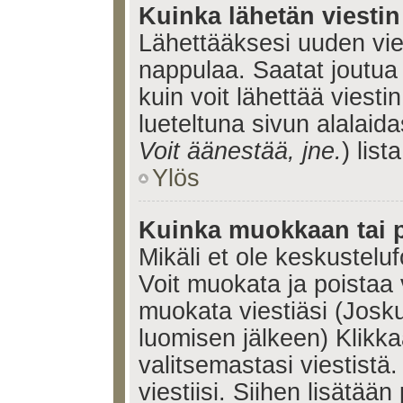
Kuinka lähetän viesti
Lähettääksesi uuden vie
nappulaa. Saatat joutua
kuin voit lähettää viestin
lueteltuna sivun alalaida
Voit äänestää, jne.
) lista
Ylös
Kuinka muokkaan tai p
Mikäli et ole keskusteluf
Voit muokata ja poistaa 
muokata viestiäsi (Josku
luomisen jälkeen) Klikk
valitsemastasi viestistä.
viestiisi. Siihen lisätään