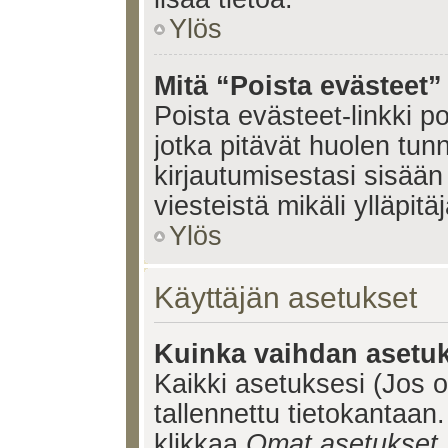
Ylös
Mitä “Poista evästeet”
Poista evästeet-linkki 
jotka pitävät huolen tun
kirjautumisestasi sisään 
viesteistä mikäli ylläpitä
Ylös
Käyttäjän asetukset
Kuinka vaihdan asetuk
Kaikki asetuksesi (Jos ol
tallennettu tietokantaan.
klikkaa
Omat asetukset