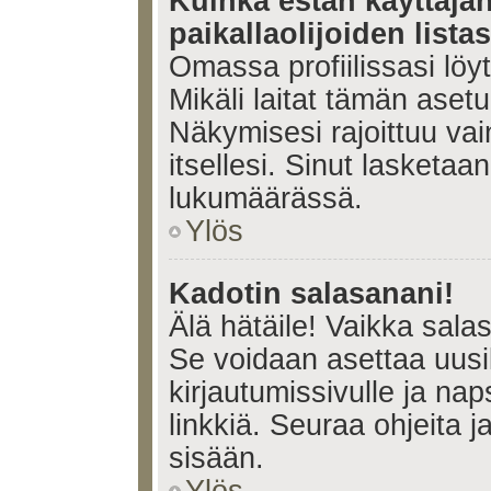
Kuinka estän käyttäjä
paikallaolijoiden lista
Omassa profiilissasi lö
Mikäli laitat tämän ase
Näkymisesi rajoittuu vain 
itsellesi. Sinut lasketaan 
lukumäärässä.
Ylös
Kadotin salasanani!
Älä hätäile! Vaikka sala
Se voidaan asettaa uus
kirjautumissivulle ja na
linkkiä. Seuraa ohjeita 
sisään.