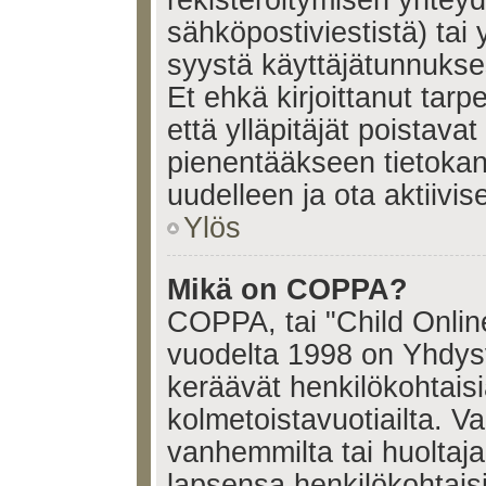
sähköpostiviestistä) tai 
syystä käyttäjätunnukses
Et ehkä kirjoittanut tar
että ylläpitäjät poistavat 
pienentääkseen tietoka
uudelleen ja ota aktiivi
Ylös
Mikä on COPPA?
COPPA, tai "Child Onlin
vuodelta 1998 on Yhdysval
keräävät henkilökohtaisia
kolmetoistavuotiailta. 
vanhemmilta tai huoltajalt
lapsensa henkilökohtais