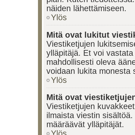
näiden lähettämiseen.
Ylös
Mitä ovat lukitut viesti
Viestiketjujen lukitsemis
ylläpitäjä. Et voi vastata
mahdollisesti oleva ääne
voidaan lukita monesta 
Ylös
Mitä ovat viestiketjuj
Viestiketjujen kuvakkeet 
ilmaista viestin sisältö
määräävät ylläpitäjät.
Ylös