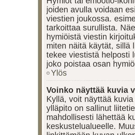
Hymiöt tai emootio-ikonit
joiden avulla voidaan esi
viestien joukossa. esimerk
tarkoittaa surullista. Nä
hymiöistä viestin kirjoi
miten näitä käytät, sill
tekee viestistä helposti
joko poistaa osan hymiöi
Ylös
Voinko näyttää kuvia v
Kyllä, voit näyttää kuvia
ylläpito on sallinut liite
mahdollisesti lähettää 
keskustelualueelle. Mu