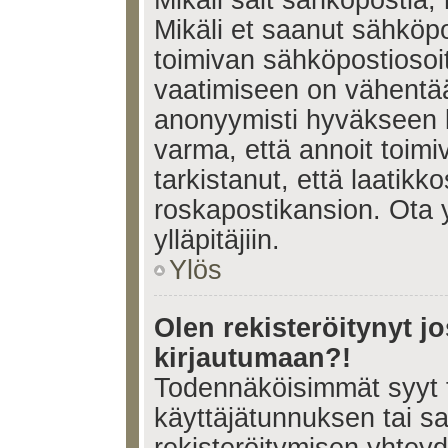
Mikäli sait sähköpostia, 
Mikäli et saanut sähköpo
toimivan sähköpostiosoi
vaatimiseen on vähent
anonyymisti hyväkseen k
varma, että annoit toimi
tarkistanut, että laatikk
roskapostikansion. Ota 
ylläpitäjiin.
Ylös
Olen rekisteröitynyt 
kirjautumaan?!
Todennäköisimmät syyt 
käyttäjätunnuksen tai s
rekisteröitymisen yhtey