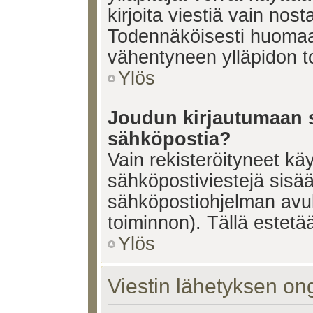
kirjoita viestiä vain nos
Todennäköisesti huomaat
vähentyneen ylläpidon t
Ylös
Joudun kirjautumaan s
sähköpostia?
Vain rekisteröityneet käy
sähköpostiviestejä sisä
sähköpostiohjelman avulla
toiminnon). Tällä estetää
Ylös
Viestin lähetyksen on