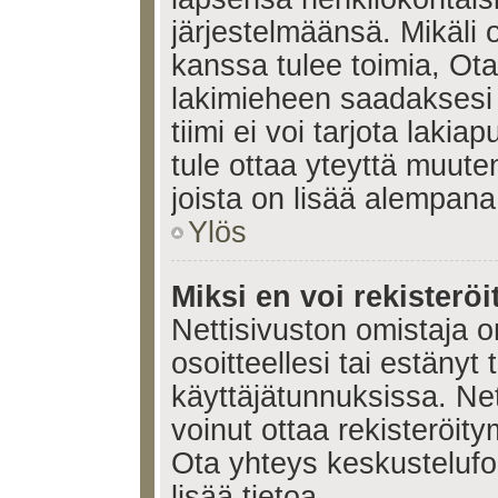
järjestelmäänsä. Mikäli
kanssa tulee toimia, Ota
lakimieheen saadaksesi
tiimi ei voi tarjota lakia
tule ottaa yteyttä muute
joista on lisää alempana
Ylös
Miksi en voi rekisteröi
Nettisivuston omistaja on
osoitteellesi tai estänyt
käyttäjätunnuksissa. Ne
voinut ottaa rekisteröit
Ota yhteys keskustelufoo
lisää tietoa.