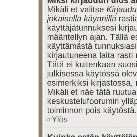
Miksi kirjaudun ulos a
Mikäli et valitse
Kirjaudu
jokaisella käynnillä
rasti
käyttäjätunnuksesi kirj
määritellyn ajan. Tällä e
käyttämästä tunnuksiasi
kirjautuneena laita rasti
Tätä ei kuitenkaan suosi
julkisessa käytössä olev
esimerkiksi kirjastossa, 
Mikäli et näe tätä ruutua
keskustelufoorumin ylläp
toiminnon pois käytöstä.
Ylös