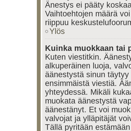
Änestys ei pääty koskaan
Vaihtoehtojen määrä voi 
riippuu keskustelufoorum
Ylös
Kuinka muokkaan tai 
Kuten viestitkin. Äänes
alkuperäinen luoja, valvo
äänestystä sinun täytyy
ensimmäistä viestiä. Ää
yhteydessä. Mikäli kukaa
muokata äänestystä vapa
äänestänyt. Et voi muoka
valvojat ja ylläpitäjät v
Tällä pyritään estämään