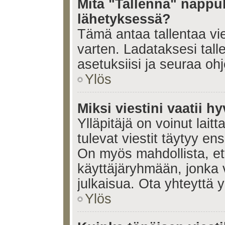
Mitä "Tallenna" nappul
lähetyksessä?
Tämä antaa tallentaa vi
varten. Ladataksesi tall
asetuksiisi ja seuraa ohj
Ylös
Miksi viestini vaatii 
Ylläpitäjä on voinut laitt
tulevat viestit täytyy en
On myös mahdollista, ett
käyttäjäryhmään, jonka v
julkaisua. Ota yhteyttä yl
Ylös