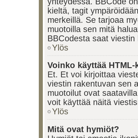
yhteydessä. BBCode on t
kieltä, tagit ympäröidään 
merkeillä. Se tarjoaa 
muotoilla sen mitä halua
BBCodesta saat viestin k
Ylös
Voinko käyttää HTML-ki
Et. Et voi kirjoittaa vie
viestin rakentuvan sen 
muotoilut ovat saatavi
voit käyttää näitä viesti
Ylös
Mitä ovat hymiöt?