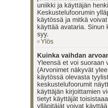
uniikki ja käyttäjän hen
Keskustelufoorumin yllä
käytössä ja mitkä voivat 
käyttää avataria. Sinun k
syy.
Ylös
Kuinka vaihdan arvoa
Yleensä et voi suoraan 
(Arvonimet näkyvät ylee
käytössä olevasta tyyli
keskustelufoorumit näyt
käyttäjän kirjoittamien v
tietyt käyttäjät toisistaa
ylläpitäjät voivat käyttä