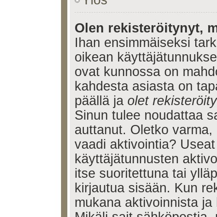
Ylös
Olen rekisteröitynyt, m
Ihan ensimmäiseksi tarkis
oikean käyttäjätunnukse
ovat kunnossa on mahdol
kahdesta asiasta on tap
päällä ja
olet rekisteröi
Sinun tulee noudattaa sa
auttanut. Oletko varma, 
vaadi aktivointia? Useat
käyttäjätunnusten aktivoi
itse suoritettuna tai yll
kirjautua sisään. Kun reki
mukana aktivoinnista ja 