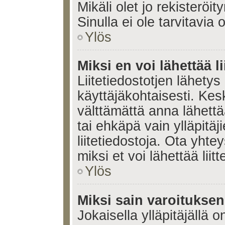
Mikäli olet jo rekisteröi
Sinulla ei ole tarvitavia 
Ylös
Miksi en voi lähettää l
Liitetiedostotjen lähetys 
käyttäjäkohtaisesti. Kesk
välttämättä anna lähettää 
tai ehkäpä vain ylläpitä
liitetiedostoja. Ota yhte
miksi et voi lähettää liitte
Ylös
Miksi sain varoitukse
Jokaisella ylläpitäjällä