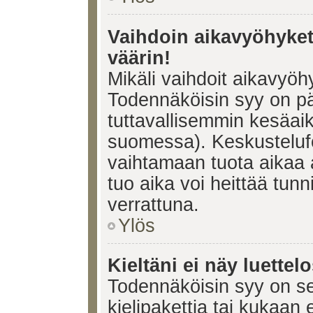
Vaihdoin aikavyöhykett
väärin!
Mikäli vaihdoit aikavyöh
Todennäköisin syy on pä
tuttavallisemmin kesäaik
suomessa). Keskustelufo
vaihtamaan tuota aikaa a
tuo aika voi heittää tunn
verrattuna.
Ylös
Kieltäni ei näy luettel
Todennäköisin syy on se,
kielipakettia tai kukaan 