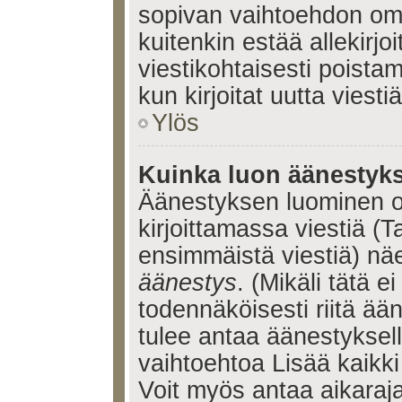
sopivan vaihtoehdon omis
kuitenkin estää allekirj
viestikohtaisesti poistama
kun kirjoitat uutta viestiä
Ylös
Kuinka luon äänestyk
Äänestyksen luominen o
kirjoittamassa viestiä (T
ensimmäistä viestiä) nä
äänestys
. (Mikäli tätä ei
todennäköisesti riitä ä
tulee antaa äänestyksell
vaihtoehtoa Lisää kaikki 
Voit myös antaa aikaraja