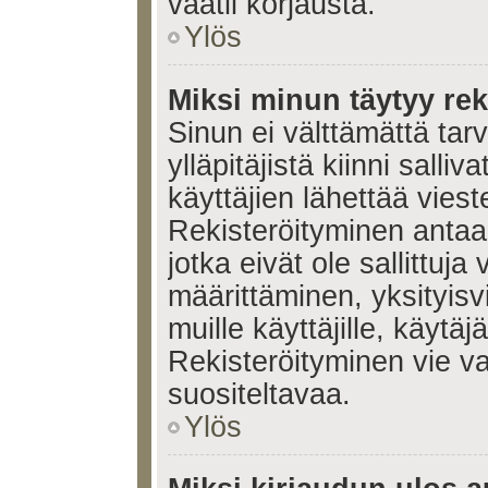
vaatii korjausta.
Ylös
Miksi minun täytyy rek
Sinun ei välttämättä tar
ylläpitäjistä kiinni salli
käyttäjien lähettää viest
Rekisteröityminen antaa 
jotka eivät ole sallittuja
määrittäminen, yksityisv
muille käyttäjille, käytäj
Rekisteröityminen vie v
suositeltavaa.
Ylös