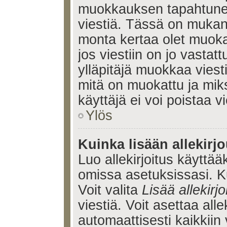
muokkauksen tapahtune
viestiä. Tässä on muka
monta kertaa olet muoka
jos viestiin on jo vastatt
ylläpitäjä muokkaa viesti
mitä on muokattu ja mik
käyttäjä ei voi poistaa vi
Ylös
Kuinka lisään allekirj
Luo allekirjoitus käyttää
omissa asetuksissasi. Ku
Voit valita
Lisää allekirjo
viestiä. Voit asettaa alle
automaattisesti kaikkiin 