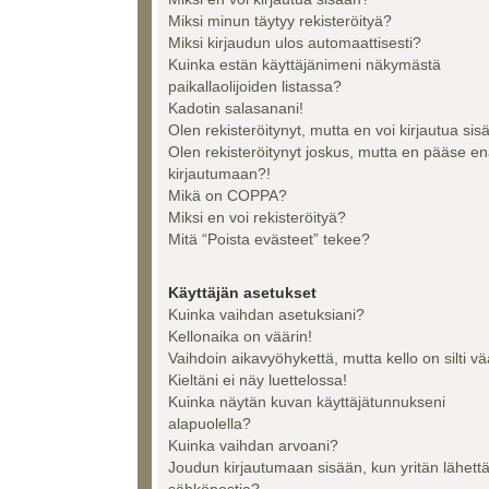
Miksi minun täytyy rekisteröityä?
Miksi kirjaudun ulos automaattisesti?
Kuinka estän käyttäjänimeni näkymästä
paikallaolijoiden listassa?
Kadotin salasanani!
Olen rekisteröitynyt, mutta en voi kirjautua sis
Olen rekisteröitynyt joskus, mutta en pääse e
kirjautumaan?!
Mikä on COPPA?
Miksi en voi rekisteröityä?
Mitä “Poista evästeet” tekee?
Käyttäjän asetukset
Kuinka vaihdan asetuksiani?
Kellonaika on väärin!
Vaihdoin aikavyöhykettä, mutta kello on silti vä
Kieltäni ei näy luettelossa!
Kuinka näytän kuvan käyttäjätunnukseni
alapuolella?
Kuinka vaihdan arvoani?
Joudun kirjautumaan sisään, kun yritän lähett
sähköpostia?