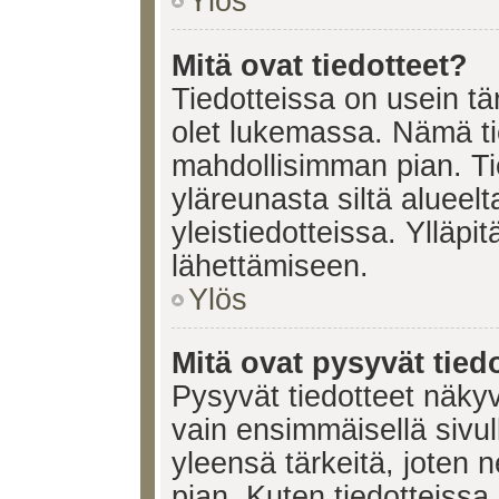
Ylös
Mitä ovat tiedotteet?
Tiedotteissa on usein tär
olet lukemassa. Nämä ti
mahdollisimman pian. Ti
yläreunasta siltä alueelt
yleistiedotteissa. Ylläpi
lähettämiseen.
Ylös
Mitä ovat pysyvät tied
Pysyvät tiedotteet näkyv
vain ensimmäisellä sivul
yleensä tärkeitä, joten 
pian. Kuten tiedotteissa.