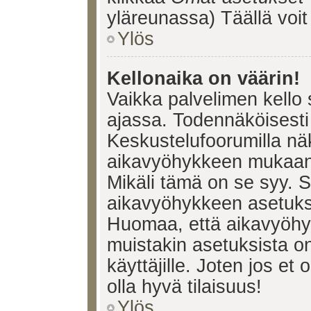
yläreunassa) Täällä voi
Ylös
Kellonaika on väärin!
Vaikka palvelimen kello 
ajassa. Todennäköisesti 
Keskustelufoorumilla nä
aikavyöhykkeen mukaan, 
Mikäli tämä on se syy. 
aikavyöhykkeen asetuksia
Huomaa, että aikavyöhy
muistakin asetuksista on 
käyttäjille. Joten jos et o
olla hyvä tilaisuus!
Ylös