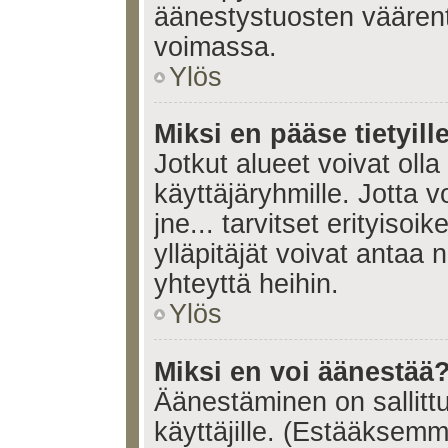
äänestystuosten väären
voimassa.
Ylös
Miksi en pääse tietyille
Jotkut alueet voivat olla ra
käyttäjäryhmille. Jotta vo
jne... tarvitset erityisoi
ylläpitäjät voivat antaa 
yhteyttä heihin.
Ylös
Miksi en voi äänestää
Äänestäminen on sallittu 
käyttäjille. (Estääksem