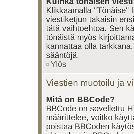
Kuinka tönäisen viesti
Klikkaamalla "Tönäise" li
viestiketjun takaisin ens
tätä vaihtoehtoa. Sen käy
tönäistä myös kirjoittam
kannattaa olla tarkkana,
sääntöjä.
Ylös
Viestien muotoilu ja vi
Mitä on BBCode?
BBCode on sovellettu HT
määrittelee, voitko käy
poistaa BBCoden käytöst