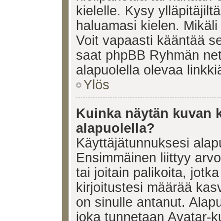
kielelle. Kysy ylläpitäjil
haluamasi kielen. Mikäl
Voit vapaasti kääntää se
saat phpBB Ryhmän netti
alapuolella olevaa linkki
Ylös
Kuinka näytän kuvan k
alapuolella?
Käyttäjätunnuksesi alapu
Ensimmäinen liittyy arv
tai joitain palikoita, jot
kirjoitustesi määrää kas
on sinulle antanut. Alap
joka tunnetaan Avatar-