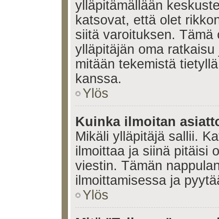
ylläpitämällään keskuste
katsovat, että olet rikko
siitä varoituksen. Tämä
ylläpitäjän oma ratkaisu
mitään tekemistä tietyll
kanssa.
Ylös
Kuinka ilmoitan asiatt
Mikäli ylläpitäjä sallii. K
ilmoittaa ja siinä pitäisi 
viestin. Tämän nappulan
ilmoittamisessa ja pyytää
Ylös