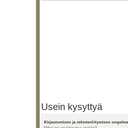
Usein kysyttyä
Kirjautumisen ja rekisteröitymisen ongelma
Miksi en voi kirjautua sisään?