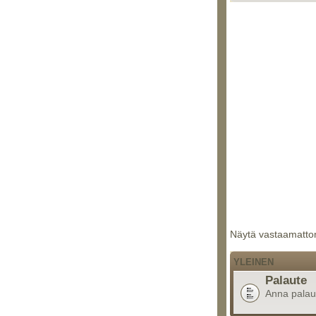
Näytä vastaamattom
YLEINEN
Palaute
Anna palaute