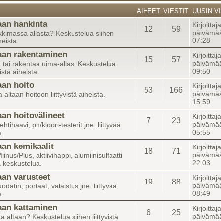
AIHEET
VIESTIT
UUSIN VI
aan hankinta
Kirjoittaj
12
59
päivämää
kkimassa allasta? Keskustelua siihen
07:28
iheista.
aan rakentaminen
Kirjoittaj
15
57
päivämää
 tai rakentaa uima-allas. Keskustelua
09:50
vistä aiheista.
aan hoito
Kirjoittaj
53
166
päivämää
altaan hoitoon liittyvistä aiheista.
15:59
aan hoitovälineet
Kirjoittaj
7
23
päivämää
lehtihaavi, ph/kloori-testerit jne. liittyvää
05:55
a.
aan kemikaalit
Kirjoittaj
18
71
päivämää
iinus/Plus, aktiivihappi, alumiinisulfaatti
22:03
ää keskustelua.
aan varusteet
Kirjoittaj
19
88
päivämää
datin, portaat, valaistus jne. liittyvää
08:49
a.
aan kattaminen
Kirjoitta
6
25
päivämää
a altaan? Keskustelua siihen liittyvistä