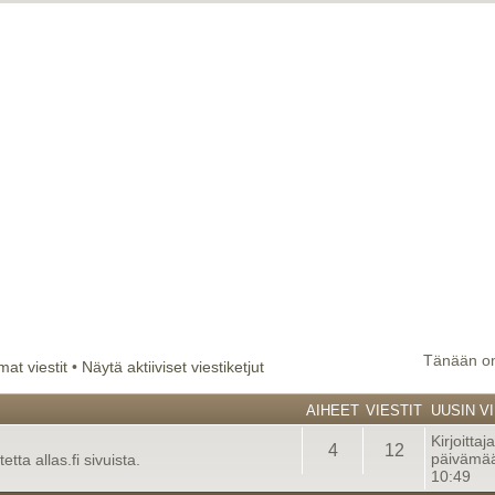
Tänään on
at viestit
•
Näytä aktiiviset viestiketjut
AIHEET
VIESTIT
UUSIN VI
Kirjoittaj
4
12
päivämää
tta allas.fi sivuista.
10:49