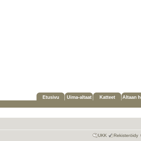
Etusivu
Uima-altaat
Katteet
Altaan h
UKK
Rekisteröidy