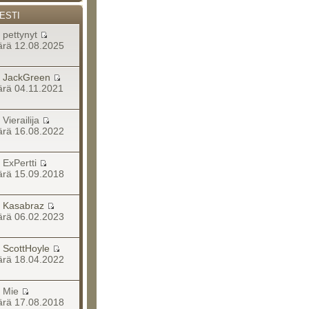
ESTI
a pettynyt
rä 12.08.2025
a
JackGreen
rä 04.11.2021
a Vierailija
rä 16.08.2022
a ExPertti
rä 15.09.2018
a
Kasabraz
rä 06.02.2023
a
ScottHoyle
rä 18.04.2022
ja Mie
rä 17.08.2018