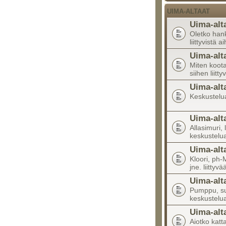
UIMA-ALTAAT
Uima-alt
Oletko han
liittyvistä a
Uima-alt
Miten koota
siihen liitty
Uima-alt
Keskustelua 
Uima-alt
Allasimuri, 
keskustelu
Uima-alt
Kloori, ph-M
jne. liittyv
Uima-alt
Pumppu, suo
keskustelu
Uima-alt
Aiotko katta