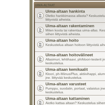
UIMA-ALTAAT
Uima-altaan hankinta
Oletko hankkimassa allasta? Keskustelu
liittyvistä aiheista.
Uima-altaan rakentaminen
Miten koota tai rakentaa uima-allas. Ke
siihen liittyvistä aiheista.
Uima-altaan hoito
Keskustelua altaan hoitoon liittyvistä aih
Uima-altaan hoitovälineet
Allasimuri, lehtihaavi, ph/kloori-testerit jn
keskustelua.
Uima-altaan kemikaalit
Kloori, ph-Miinus/Plus, aktiivihappi, alumi
jne. liittyvää keskustelua.
Uima-altaan varusteet
Pumppu, suodatin, portaat, valaistus jne.
keskustelua.
Uima-altaan kattaminen
Aiotko kattaa altaan? Keskustelua siihen l