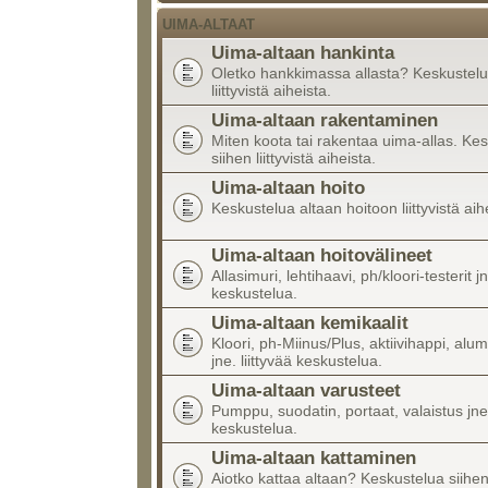
UIMA-ALTAAT
Uima-altaan hankinta
Oletko hankkimassa allasta? Keskustelu
liittyvistä aiheista.
Uima-altaan rakentaminen
Miten koota tai rakentaa uima-allas. Ke
siihen liittyvistä aiheista.
Uima-altaan hoito
Keskustelua altaan hoitoon liittyvistä aih
Uima-altaan hoitovälineet
Allasimuri, lehtihaavi, ph/kloori-testerit jn
keskustelua.
Uima-altaan kemikaalit
Kloori, ph-Miinus/Plus, aktiivihappi, alumi
jne. liittyvää keskustelua.
Uima-altaan varusteet
Pumppu, suodatin, portaat, valaistus jne.
keskustelua.
Uima-altaan kattaminen
Aiotko kattaa altaan? Keskustelua siihen l