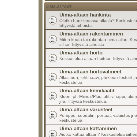
UIMA-ALTAAT
Uima-altaan hankinta
Oletko hankkimassa allasta? Keskustelu
liittyvistä aiheista.
Uima-altaan rakentaminen
Miten koota tai rakentaa uima-allas. Ke
siihen liittyvistä aiheista.
Uima-altaan hoito
Keskustelua altaan hoitoon liittyvistä aih
Uima-altaan hoitovälineet
Allasimuri, lehtihaavi, ph/kloori-testerit jn
keskustelua.
Uima-altaan kemikaalit
Kloori, ph-Miinus/Plus, aktiivihappi, alumi
jne. liittyvää keskustelua.
Uima-altaan varusteet
Pumppu, suodatin, portaat, valaistus jne.
keskustelua.
Uima-altaan kattaminen
Aiotko kattaa altaan? Keskustelua siihen l