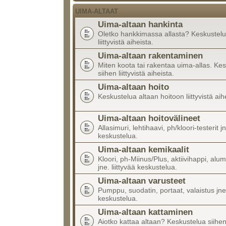
UIMA-ALTAAT
Uima-altaan hankinta
Oletko hankkimassa allasta? Keskustelu
liittyvistä aiheista.
Uima-altaan rakentaminen
Miten koota tai rakentaa uima-allas. Ke
siihen liittyvistä aiheista.
Uima-altaan hoito
Keskustelua altaan hoitoon liittyvistä aih
Uima-altaan hoitovälineet
Allasimuri, lehtihaavi, ph/kloori-testerit jn
keskustelua.
Uima-altaan kemikaalit
Kloori, ph-Miinus/Plus, aktiivihappi, alumi
jne. liittyvää keskustelua.
Uima-altaan varusteet
Pumppu, suodatin, portaat, valaistus jne.
keskustelua.
Uima-altaan kattaminen
Aiotko kattaa altaan? Keskustelua siihen l