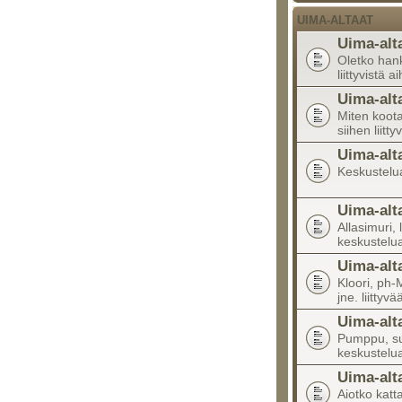
UIMA-ALTAAT
Uima-alt
Oletko han
liittyvistä a
Uima-alt
Miten koota
siihen liitty
Uima-alt
Keskustelua 
Uima-alt
Allasimuri, 
keskustelu
Uima-alt
Kloori, ph-M
jne. liittyv
Uima-alt
Pumppu, suo
keskustelu
Uima-alt
Aiotko katta