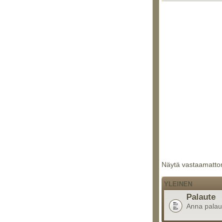
Näytä vastaamattom
YLEINEN
Palaute
Anna palaute