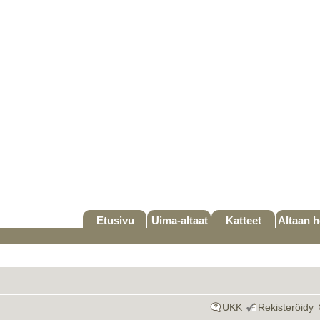
Etusivu
Uima-altaat
Katteet
Altaan h
UKK
Rekisteröidy