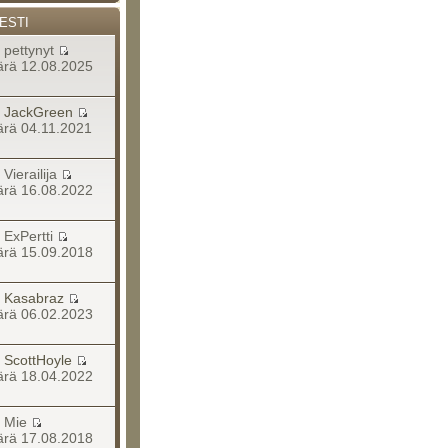
ESTI
a pettynyt
rä 12.08.2025
a
JackGreen
rä 04.11.2021
a Vierailija
rä 16.08.2022
a ExPertti
rä 15.09.2018
a
Kasabraz
rä 06.02.2023
a
ScottHoyle
rä 18.04.2022
ja Mie
rä 17.08.2018