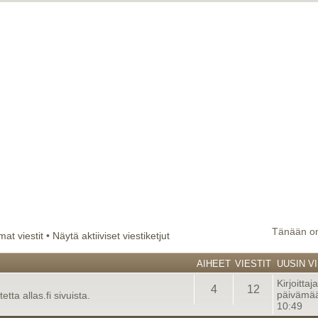
Tänään on
at viestit
•
Näytä aktiiviset viestiketjut
AIHEET
VIESTIT
UUSIN VI
Kirjoittaj
4
12
päivämää
tta allas.fi sivuista.
10:49