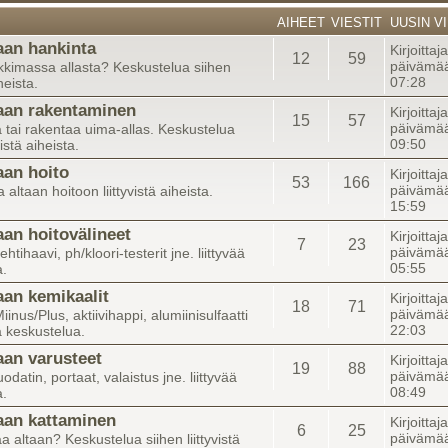
AIHEET
VIESTIT
UUSIN VI
aan hankinta
Kirjoittaj
12
59
päivämää
kkimassa allasta? Keskustelua siihen
07:28
iheista.
aan rakentaminen
Kirjoittaj
15
57
päivämää
 tai rakentaa uima-allas. Keskustelua
09:50
vistä aiheista.
aan hoito
Kirjoittaj
53
166
päivämää
altaan hoitoon liittyvistä aiheista.
15:59
aan hoitovälineet
Kirjoittaj
7
23
päivämää
lehtihaavi, ph/kloori-testerit jne. liittyvää
05:55
a.
aan kemikaalit
Kirjoittaj
18
71
päivämää
iinus/Plus, aktiivihappi, alumiinisulfaatti
22:03
ää keskustelua.
aan varusteet
Kirjoittaj
19
88
päivämää
datin, portaat, valaistus jne. liittyvää
08:49
a.
aan kattaminen
Kirjoitta
6
25
päivämää
a altaan? Keskustelua siihen liittyvistä