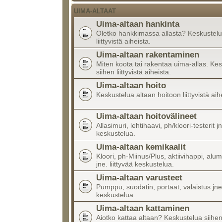
UIMA-ALTAAT
Uima-altaan hankinta
Oletko hankkimassa allasta? Keskustelu
liittyvistä aiheista.
Uima-altaan rakentaminen
Miten koota tai rakentaa uima-allas. Ke
siihen liittyvistä aiheista.
Uima-altaan hoito
Keskustelua altaan hoitoon liittyvistä aih
Uima-altaan hoitovälineet
Allasimuri, lehtihaavi, ph/kloori-testerit jn
keskustelua.
Uima-altaan kemikaalit
Kloori, ph-Miinus/Plus, aktiivihappi, alumi
jne. liittyvää keskustelua.
Uima-altaan varusteet
Pumppu, suodatin, portaat, valaistus jne.
keskustelua.
Uima-altaan kattaminen
Aiotko kattaa altaan? Keskustelua siihen l