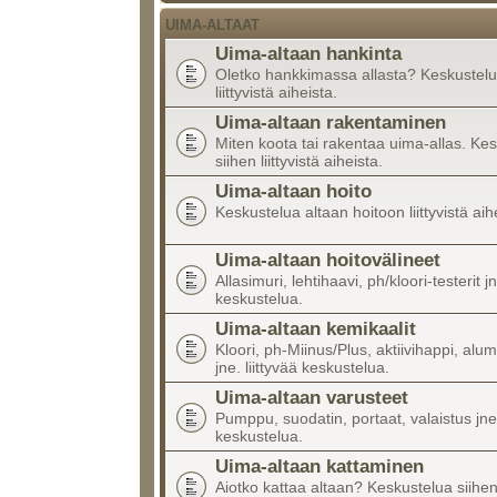
UIMA-ALTAAT
Uima-altaan hankinta
Oletko hankkimassa allasta? Keskustelu
liittyvistä aiheista.
Uima-altaan rakentaminen
Miten koota tai rakentaa uima-allas. Ke
siihen liittyvistä aiheista.
Uima-altaan hoito
Keskustelua altaan hoitoon liittyvistä aih
Uima-altaan hoitovälineet
Allasimuri, lehtihaavi, ph/kloori-testerit jn
keskustelua.
Uima-altaan kemikaalit
Kloori, ph-Miinus/Plus, aktiivihappi, alumi
jne. liittyvää keskustelua.
Uima-altaan varusteet
Pumppu, suodatin, portaat, valaistus jne.
keskustelua.
Uima-altaan kattaminen
Aiotko kattaa altaan? Keskustelua siihen l