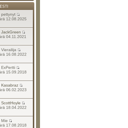
ESTI
a pettynyt
rä 12.08.2025
a
JackGreen
rä 04.11.2021
a Vierailija
rä 16.08.2022
a ExPertti
rä 15.09.2018
a
Kasabraz
rä 06.02.2023
a
ScottHoyle
rä 18.04.2022
ja Mie
rä 17.08.2018