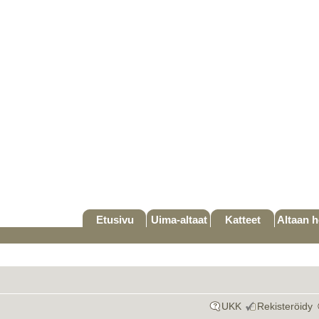
Etusivu
Uima-altaat
Katteet
Altaan h
UKK
Rekisteröidy