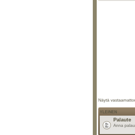
Näytä vastaamattom
YLEINEN
Palaute
Anna palaute