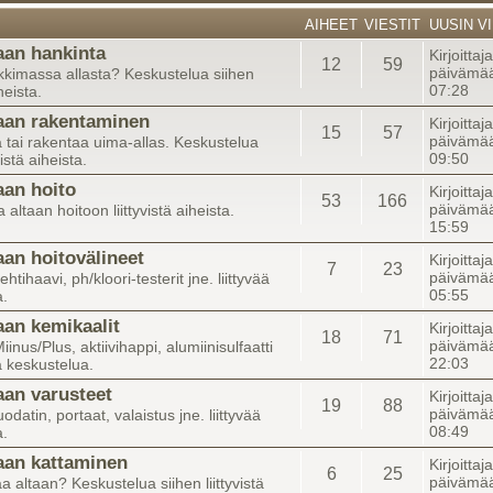
AIHEET
VIESTIT
UUSIN VI
aan hankinta
Kirjoittaj
12
59
päivämää
kkimassa allasta? Keskustelua siihen
07:28
iheista.
aan rakentaminen
Kirjoittaj
15
57
päivämää
 tai rakentaa uima-allas. Keskustelua
09:50
vistä aiheista.
aan hoito
Kirjoittaj
53
166
päivämää
altaan hoitoon liittyvistä aiheista.
15:59
aan hoitovälineet
Kirjoittaj
7
23
päivämää
lehtihaavi, ph/kloori-testerit jne. liittyvää
05:55
a.
aan kemikaalit
Kirjoittaj
18
71
päivämää
iinus/Plus, aktiivihappi, alumiinisulfaatti
22:03
ää keskustelua.
aan varusteet
Kirjoittaj
19
88
päivämää
datin, portaat, valaistus jne. liittyvää
08:49
a.
aan kattaminen
Kirjoitta
6
25
päivämää
a altaan? Keskustelua siihen liittyvistä