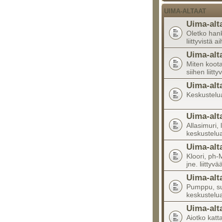
UIMA-ALTAAT
Uima-alt
Oletko han
liittyvistä a
Uima-alt
Miten koota
siihen liitty
Uima-alt
Keskustelua 
Uima-alt
Allasimuri, 
keskustelu
Uima-alt
Kloori, ph-M
jne. liittyv
Uima-alt
Pumppu, suo
keskustelu
Uima-alt
Aiotko katta