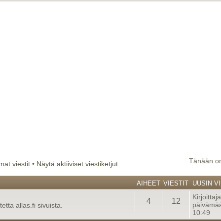
Tänään on
at viestit
•
Näytä aktiiviset viestiketjut
AIHEET
VIESTIT
UUSIN VI
Kirjoittaj
4
12
päivämää
tta allas.fi sivuista.
10:49