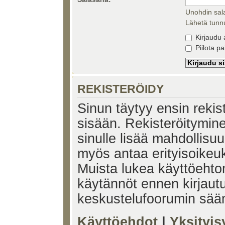
Unohdin sal
Lähetä tunnu
Kirjaudu 
Piilota pa
REKISTERÖIDY
Sinun täytyy ensin rekiste
sisään. Rekisteröitymin
sinulle lisää mahdollisuu
myös antaa erityisoikeuks
Muista lukea käyttöehtom
käytännöt ennen kirjaut
keskustelufoorumin sää
Käyttöehdot
|
Yksityi