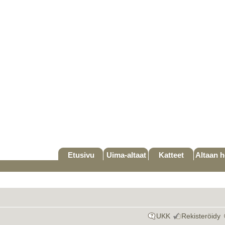
Etusivu
Uima-altaat
Katteet
Altaan h
UKK
Rekisteröidy