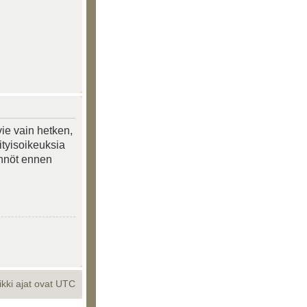
vie vain hetken,
ityisoikeuksia
tännöt ennen
ikki ajat ovat UTC