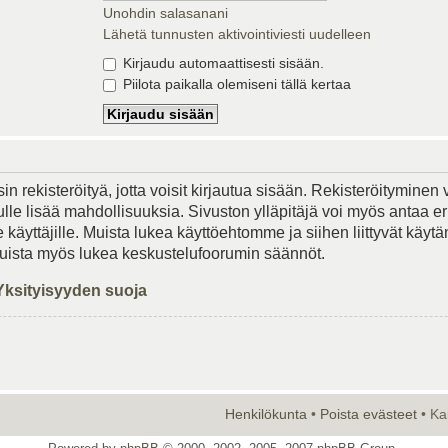
Unohdin salasanani
Lähetä tunnusten aktivointiviesti uudelleen
Kirjaudu automaattisesti sisään.
Piilota paikalla olemiseni tällä kertaa
in rekisteröityä, jotta voisit kirjautua sisään. Rekisteröityminen 
lle lisää mahdollisuuksia. Sivuston ylläpitäjä voi myös antaa er
le käyttäjille. Muista lukea käyttöehtomme ja siihen liittyvät käy
Muista myös lukea keskustelufoorumin säännöt.
Yksityisyyden suoja
Henkilökunta
•
Poista evästeet
• Ka