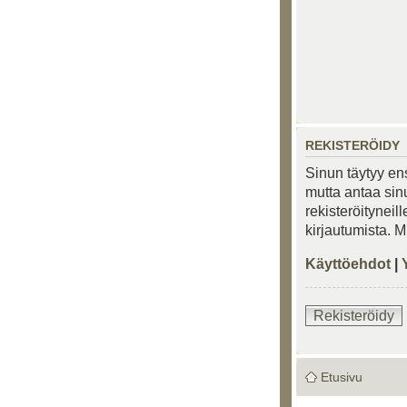
REKISTERÖIDY
Sinun täytyy ens
mutta antaa sinu
rekisteröityneil
kirjautumista. 
Käyttöehdot
|
Rekisteröidy
Etusivu