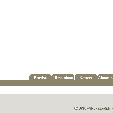
Etusivu
Uima-altaat
Katteet
Altaan h
UKK
Rekisteröidy