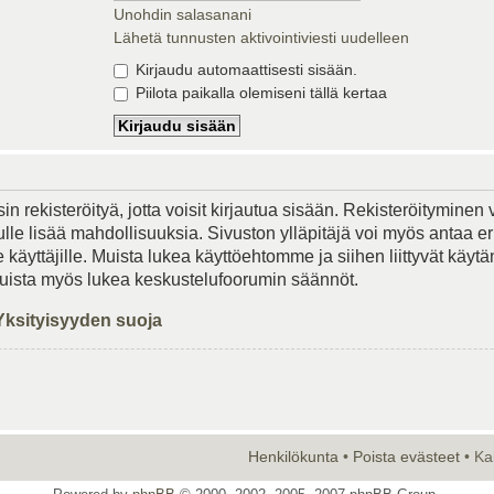
Unohdin salasanani
Lähetä tunnusten aktivointiviesti uudelleen
Kirjaudu automaattisesti sisään.
Piilota paikalla olemiseni tällä kertaa
in rekisteröityä, jotta voisit kirjautua sisään. Rekisteröityminen 
lle lisää mahdollisuuksia. Sivuston ylläpitäjä voi myös antaa er
le käyttäjille. Muista lukea käyttöehtomme ja siihen liittyvät käy
Muista myös lukea keskustelufoorumin säännöt.
Yksityisyyden suoja
Henkilökunta
•
Poista evästeet
• Ka