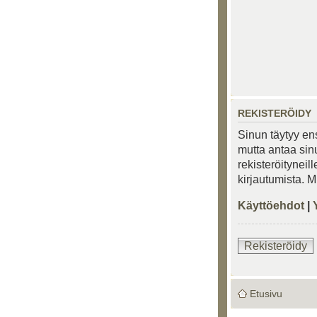
REKISTERÖIDY
Sinun täytyy ens
mutta antaa sinu
rekisteröityneil
kirjautumista. 
Käyttöehdot
|
Rekisteröidy
Etusivu