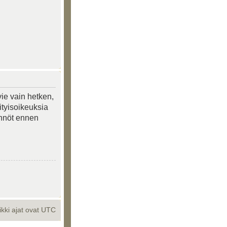
vie vain hetken,
ityisoikeuksia
tännöt ennen
ikki ajat ovat UTC