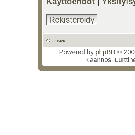
Käyttöehdot
|
Yksityi
Rekisteröidy
Etusivu
Powered by
phpBB
© 2000
Käännös, Lurttin