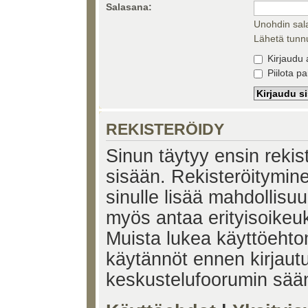
Salasana:
Unohdin sal
Lähetä tunnu
Kirjaudu 
Piilota pa
REKISTERÖIDY
Sinun täytyy ensin rekiste
sisään. Rekisteröitymin
sinulle lisää mahdollisuu
myös antaa erityisoikeuks
Muista lukea käyttöehtom
käytännöt ennen kirjaut
keskustelufoorumin sää