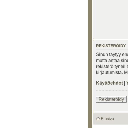
REKISTERÖIDY
Sinun täytyy ens
mutta antaa sinu
rekisteröityneil
kirjautumista. 
Käyttöehdot
|
Rekisteröidy
Etusivu