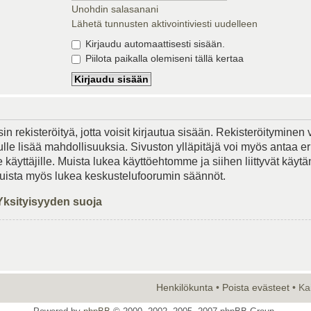
Unohdin salasanani
Lähetä tunnusten aktivointiviesti uudelleen
Kirjaudu automaattisesti sisään.
Piilota paikalla olemiseni tällä kertaa
in rekisteröityä, jotta voisit kirjautua sisään. Rekisteröityminen 
lle lisää mahdollisuuksia. Sivuston ylläpitäjä voi myös antaa er
le käyttäjille. Muista lukea käyttöehtomme ja siihen liittyvät käy
Muista myös lukea keskustelufoorumin säännöt.
Yksityisyyden suoja
Henkilökunta
•
Poista evästeet
• Ka