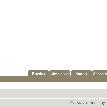
Etusivu
Uima-altaat
Katteet
Altaan h
UKK
Rekisteröidy