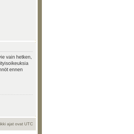
vie vain hetken,
ityisoikeuksia
tännöt ennen
ikki ajat ovat UTC