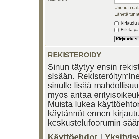
Unohdin sal
Lähetä tunnu
Kirjaudu 
Piilota pa
REKISTERÖIDY
Sinun täytyy ensin rekiste
sisään. Rekisteröitymin
sinulle lisää mahdollisuu
myös antaa erityisoikeuks
Muista lukea käyttöehtom
käytännöt ennen kirjaut
keskustelufoorumin sää
Käyttöehdot
|
Yksityi