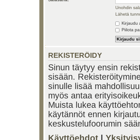
Unohdin sal
Lähetä tunnu
Kirjaudu 
Piilota pa
REKISTERÖIDY
Sinun täytyy ensin rekiste
sisään. Rekisteröitymin
sinulle lisää mahdollisuu
myös antaa erityisoikeuks
Muista lukea käyttöehtom
käytännöt ennen kirjaut
keskustelufoorumin sää
Käyttöehdot
|
Yksityi