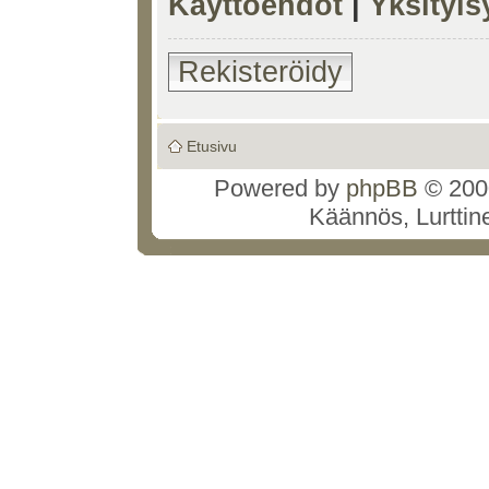
Käyttöehdot
|
Yksityi
Rekisteröidy
Etusivu
Powered by
phpBB
© 2000
Käännös, Lurttin