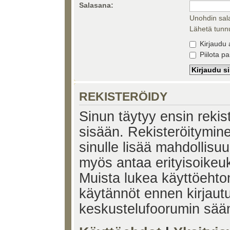
Salasana:
Unohdin sal
Lähetä tunnu
Kirjaudu 
Piilota pa
REKISTERÖIDY
Sinun täytyy ensin rekiste
sisään. Rekisteröitymin
sinulle lisää mahdollisuu
myös antaa erityisoikeuks
Muista lukea käyttöehtom
käytännöt ennen kirjaut
keskustelufoorumin sää