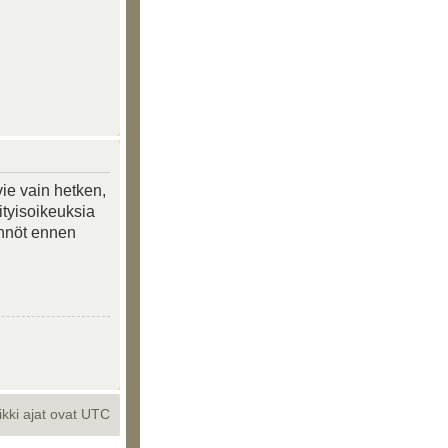
vie vain hetken,
ityisoikeuksia
tännöt ennen
ikki ajat ovat UTC