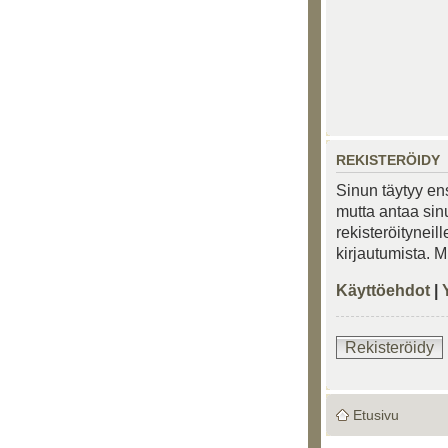
REKISTERÖIDY
Sinun täytyy ens
mutta antaa sinu
rekisteröityneil
kirjautumista. 
Käyttöehdot
|
Rekisteröidy
Etusivu