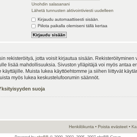
Unohdin salasanani
Lähetä tunnusten aktivointiviesti uudelleen
Kirjaudu automaattisesti sisään.
Piilota paikalla olemiseni tällä kertaa
in rekisteröityä, jotta voisit kirjautua sisään. Rekisteröityminen 
lle lisää mahdollisuuksia. Sivuston ylläpitäjä voi myös antaa er
le käyttäjille. Muista lukea käyttöehtomme ja siihen liittyvät käy
Muista myös lukea keskustelufoorumin säännöt.
Yksityisyyden suoja
Henkilökunta
•
Poista evästeet
• Ka