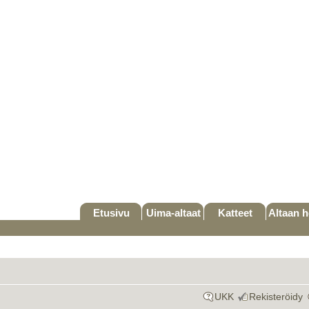
Etusivu
Uima-altaat
Katteet
Altaan h
UKK
Rekisteröidy