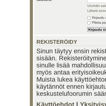
Unohdin sal
Lähetä tunnu
Kirjaudu 
Piilota pa
REKISTERÖIDY
Sinun täytyy ensin rekiste
sisään. Rekisteröitymin
sinulle lisää mahdollisuu
myös antaa erityisoikeuks
Muista lukea käyttöehtom
käytännöt ennen kirjaut
keskustelufoorumin sää
Käyttöehdot
|
Yksityi