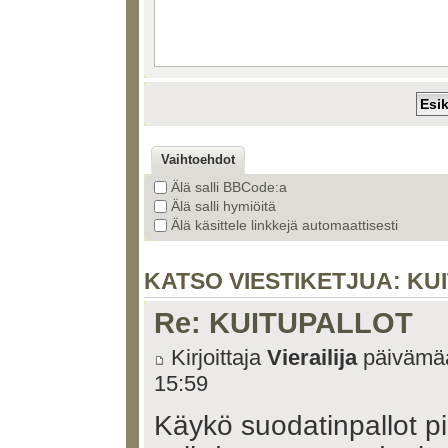
Vaihtoehdot
Älä salli BBCode:a
Älä salli hymiöitä
Älä käsittele linkkejä automaattisesti
KATSO VIESTIKETJUA: KU
Re: KUITUPALLOT
Kirjoittaja
Vierailija
päivämää
15:59
Käykö suodatinpallot 