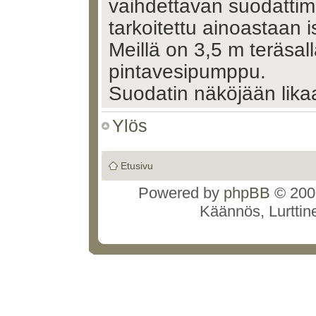
vaihdettavan suodattime
tarkoitettu ainoastaan 
Meillä on 3,5 m teräsall
pintavesipumppu.
Suodatin näköjään likaa
josko nuo pallot olisi 
Ylös
Re: KUITUPALLOT
Etusivu
Kirjoittaja
allaspoika
päiväm
07:53
Powered by
phpBB
© 2000
Käännös, Lurttin
ovat varmaan tehokkait
riitä vastavirtahuutelu
suodattimen ja poistam
erikseen.