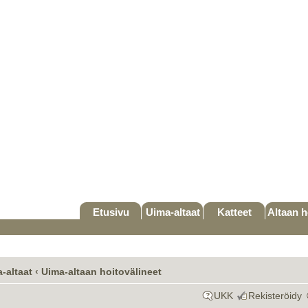
Etusivu
Uima-altaat
Katteet
Altaan h
-altaat
‹
Uima-altaan hoitovälineet
UKK
Rekisteröidy