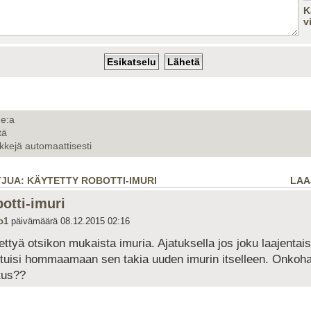
K
v
de:a
tä
nkkejä automaattisesti
TJUA: KÄYTETTY ROBOTTI-IMURI
LAA
botti-imuri
o1
päivämäärä 08.12.2015 02:16
ettyä otsikon mukaista imuria. Ajatuksella jos joku laajentais
outuisi hommaamaan sen takia uuden imurin itselleen. Onkoh
tus??