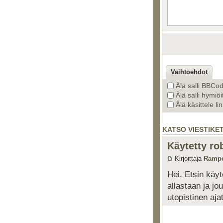
Vaihtoehdot
Älä salli BBCo
Älä salli hymiöi
Älä käsittele li
KATSO VIESTIKE
Käytetty ro
Kirjoittaja
Ramp
Hei. Etsin käyt
allastaan ja j
utopistinen aja