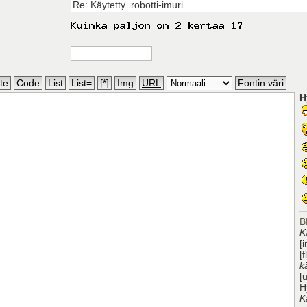
H
B
K
[
[
k
[
H
K