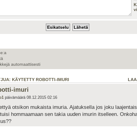
K
v
de:a
tä
nkkejä automaattisesti
TJUA: KÄYTETTY ROBOTTI-IMURI
LAA
botti-imuri
o1
päivämäärä 08.12.2015 02:16
ettyä otsikon mukaista imuria. Ajatuksella jos joku laajentais
outuisi hommaamaan sen takia uuden imurin itselleen. Onkoh
tus??