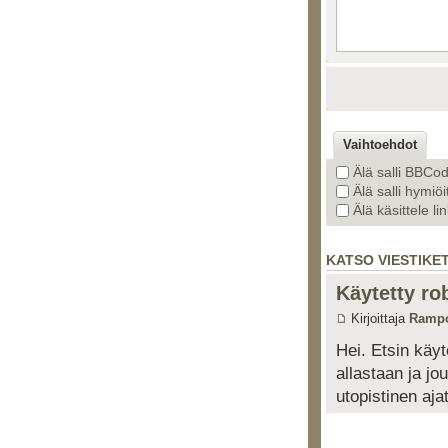
Vaihtoehdot
Älä salli BBCo
Älä salli hymiöi
Älä käsittele li
KATSO VIESTIKE
Käytetty ro
Kirjoittaja
Ramp
Hei. Etsin käyt
allastaan ja j
utopistinen aja