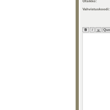
Otsikko:
Vahvistuskoodi: