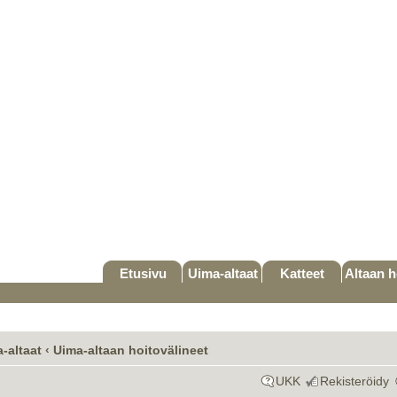
Etusivu
Uima-altaat
Katteet
Altaan h
-altaat
‹
Uima-altaan hoitovälineet
UKK
Rekisteröidy