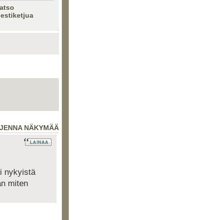
atso
iestiketjua
JENNA NÄKYMÄÄ
i nykyistä
an miten