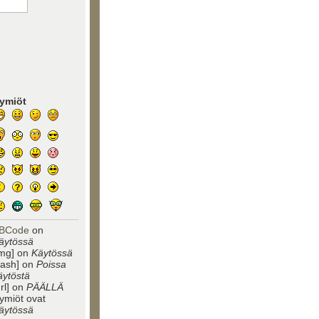
ymiöt
BCode
on
äytössä
img] on
Käytössä
flash] on
Poissa
äytöstä
url] on
PÄÄLLÄ
ymiöt ovat
äytössä