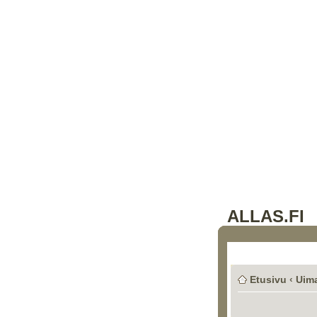
ALLAS.FI
Etusivu
‹
Uima