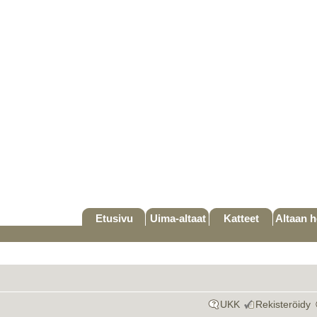
Etusivu
Uima-altaat
Katteet
Altaan h
UKK
Rekisteröidy