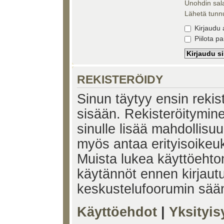
Unohdin sal
Lähetä tunnu
Kirjaudu 
Piilota pa
REKISTERÖIDY
Sinun täytyy ensin rekiste
sisään. Rekisteröitymin
sinulle lisää mahdollisuu
myös antaa erityisoikeuks
Muista lukea käyttöehtom
käytännöt ennen kirjaut
keskustelufoorumin sää
Käyttöehdot
|
Yksityi