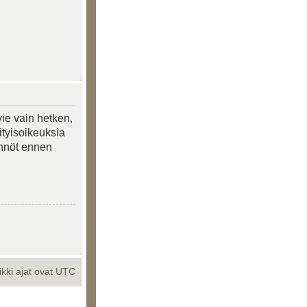
vie vain hetken,
ityisoikeuksia
tännöt ennen
ikki ajat ovat UTC