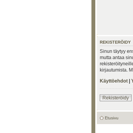
REKISTERÖIDY
Sinun täytyy ens
mutta antaa sinu
rekisteröityneil
kirjautumista. 
Käyttöehdot
|
Rekisteröidy
Etusivu