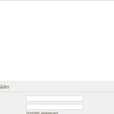
sään
Unohdin salasanani