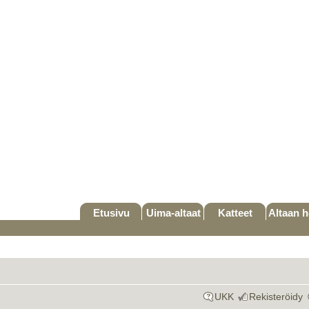
Etusivu
Uima-altaat
Katteet
Altaan h
UKK
Rekisteröidy