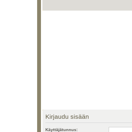
Kirjaudu sisään
Käyttäjätunnus: