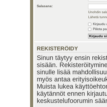
Salasana:
Unohdin sal
Lähetä tunnu
Kirjaudu 
Piilota pa
REKISTERÖIDY
Sinun täytyy ensin rekiste
sisään. Rekisteröitymin
sinulle lisää mahdollisuu
myös antaa erityisoikeuks
Muista lukea käyttöehtom
käytännöt ennen kirjaut
keskustelufoorumin sää