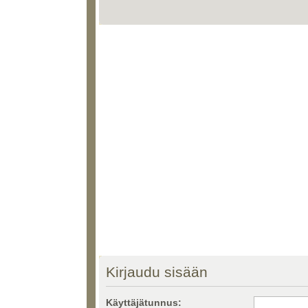
Kirjaudu sisään
Käyttäjätunnus: