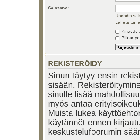
Salasana:
Unohdin sal
Lähetä tunnu
Kirjaudu 
Piilota pa
REKISTERÖIDY
Sinun täytyy ensin rekiste
sisään. Rekisteröitymin
sinulle lisää mahdollisuu
myös antaa erityisoikeuks
Muista lukea käyttöehtom
käytännöt ennen kirjaut
keskustelufoorumin sää