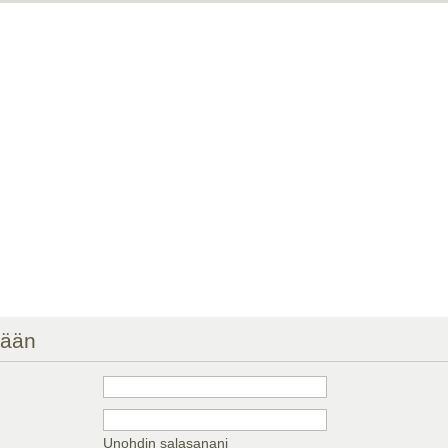
sään
Unohdin salasanani