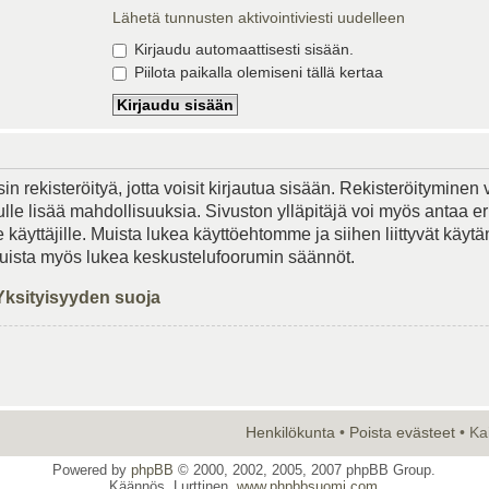
Lähetä tunnusten aktivointiviesti uudelleen
Kirjaudu automaattisesti sisään.
Piilota paikalla olemiseni tällä kertaa
in rekisteröityä, jotta voisit kirjautua sisään. Rekisteröityminen 
lle lisää mahdollisuuksia. Sivuston ylläpitäjä voi myös antaa er
le käyttäjille. Muista lukea käyttöehtomme ja siihen liittyvät käy
Muista myös lukea keskustelufoorumin säännöt.
Yksityisyyden suoja
Henkilökunta
•
Poista evästeet
• Ka
Powered by
phpBB
© 2000, 2002, 2005, 2007 phpBB Group.
Käännös, Lurttinen,
www.phpbbsuomi.com