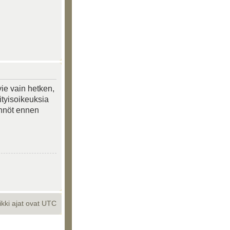
vie vain hetken,
ityisoikeuksia
tännöt ennen
ikki ajat ovat UTC