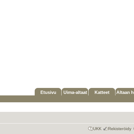
Etusivu
Uima-altaat
Katteet
Altaan h
UKK
Rekisteröidy