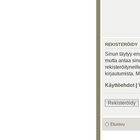
REKISTERÖIDY
Sinun täytyy ens
mutta antaa sinu
rekisteröityneil
kirjautumista. 
Käyttöehdot
|
Rekisteröidy
Etusivu