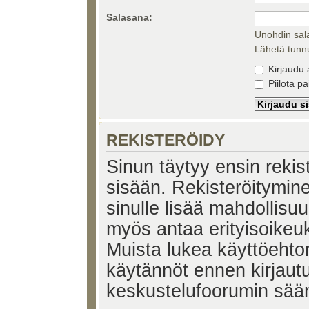
Salasana:
Unohdin sal
Lähetä tunnu
Kirjaudu 
Piilota pa
REKISTERÖIDY
Sinun täytyy ensin rekiste
sisään. Rekisteröitymin
sinulle lisää mahdollisuu
myös antaa erityisoikeuks
Muista lukea käyttöehtom
käytännöt ennen kirjaut
keskustelufoorumin sää