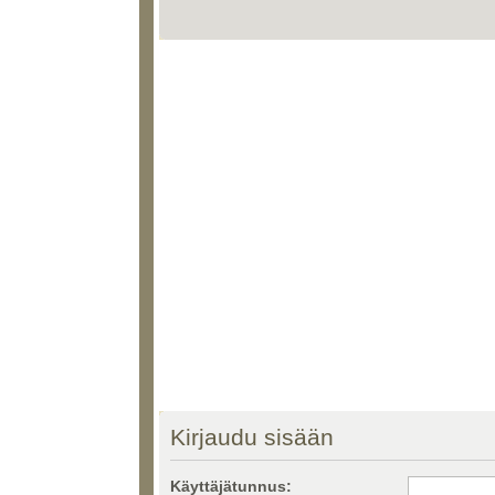
Kirjaudu sisään
Käyttäjätunnus: