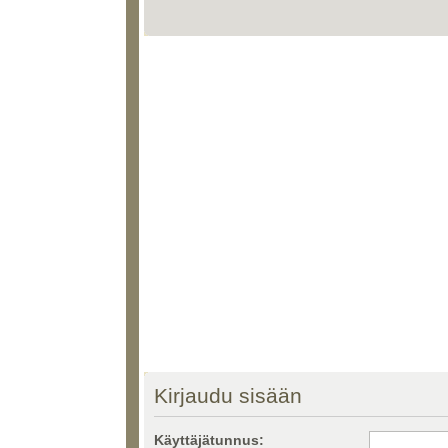
Kirjaudu sisään
Käyttäjätunnus: