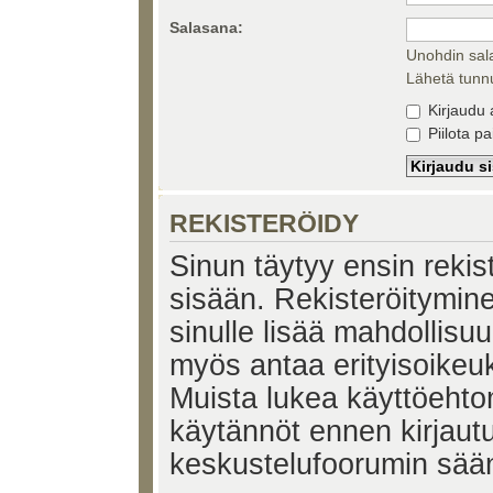
Salasana:
Unohdin sal
Lähetä tunnu
Kirjaudu 
Piilota pa
REKISTERÖIDY
Sinun täytyy ensin rekiste
sisään. Rekisteröitymin
sinulle lisää mahdollisuu
myös antaa erityisoikeuks
Muista lukea käyttöehtom
käytännöt ennen kirjaut
keskustelufoorumin sää