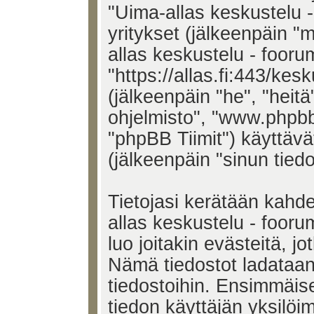
"Uima-allas keskustelu - 
yritykset (jälkeenpäin "
allas keskustelu - foorum
"https://allas.fi:443/kes
(jälkeenpäin "he", "heit
ohjelmisto", "www.phpb
"phpBB Tiimit") käyttävät
(jälkeenpäin "sinun tiedo
Tietojasi kerätään kahde
allas keskustelu - fooru
luo joitakin evästeitä, jo
Nämä tiedostot ladataan 
tiedostoihin. Ensimmäise
tiedon käyttäjän yksilöi