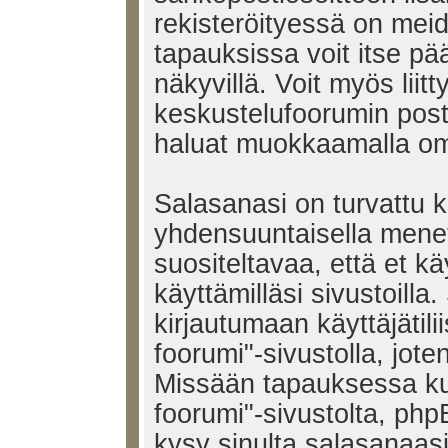
rekisteröityessä on mei
tapauksissa voit itse pää
näkyvillä. Voit myös liitt
keskustelufoorumin post
haluat muokkaamalla om
Salasanasi on turvattu 
yhdensuuntaisella menet
suositeltavaa, että et k
käyttämilläsi sivustoill
kirjautumaan käyttäjätili
foorumi"-sivustolla, jote
Missään tapauksessa ku
foorumi"-sivustolta, ph
kysy sinulta salasanaasi