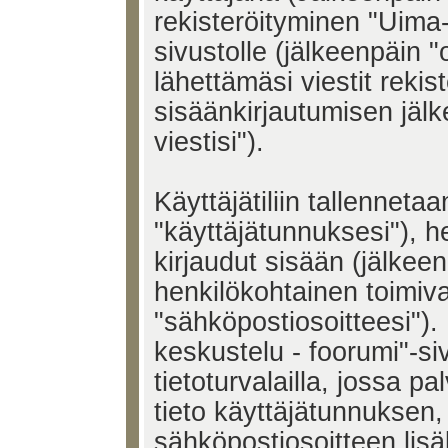
rekisteröityminen "Uima-
sivustolle (jälkeenpäin 
lähettämäsi viestit rekis
sisäänkirjautumisen jäl
viestisi").
Käyttäjätiliin tallenneta
"käyttäjätunnuksesi"), h
kirjaudut sisään (jälkeen
henkilökohtainen toimiv
"sähköpostiosoitteesi"). 
keskustelu - foorumi"-si
tietoturvalailla, jossa pa
tieto käyttäjätunnuksen,
sähköpostiosoitteen lisä