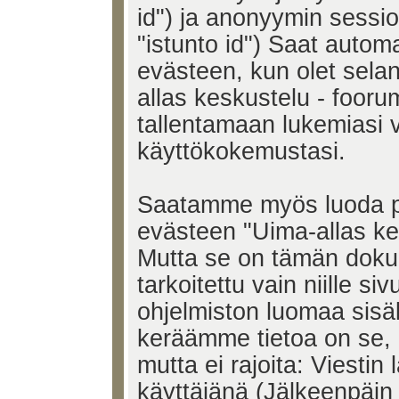
id") ja anonyymin sessio
"istunto id") Saat auto
evästeen, kun olet selan
allas keskustelu - foorum
tallentamaan lukemiasi v
käyttökokemustasi.
Saatamme myös luoda p
evästeen "Uima-allas kes
Mutta se on tämän doku
tarkoitettu vain niille siv
ohjelmiston luomaa sisäl
keräämme tietoa on se, m
mutta ei rajoita: Viesti
käyttäjänä (Jälkeenpäin 