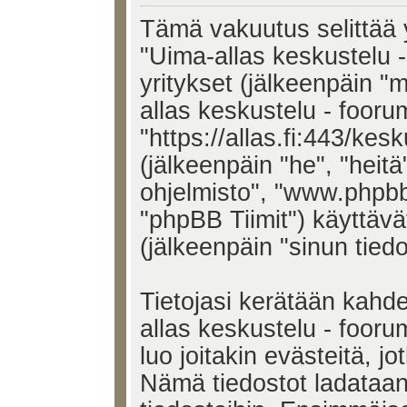
Tämä vakuutus selittää y
"Uima-allas keskustelu - 
yritykset (jälkeenpäin "
allas keskustelu - foorum
"https://allas.fi:443/kes
(jälkeenpäin "he", "heit
ohjelmisto", "www.phpb
"phpBB Tiimit") käyttävät
(jälkeenpäin "sinun tiedo
Tietojasi kerätään kahde
allas keskustelu - fooru
luo joitakin evästeitä, jo
Nämä tiedostot ladataan 