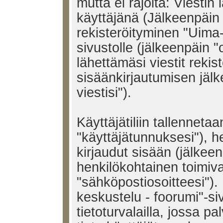
mutta ei rajoita: Viesti
käyttäjänä (Jälkeenpäin 
rekisteröityminen "Uima-
sivustolle (jälkeenpäin 
lähettämäsi viestit rekis
sisäänkirjautumisen jäl
viestisi").
Käyttäjätiliin tallenneta
"käyttäjätunnuksesi"), h
kirjaudut sisään (jälkeen
henkilökohtainen toimiv
"sähköpostiosoitteesi"). 
keskustelu - foorumi"-si
tietoturvalailla, jossa pa