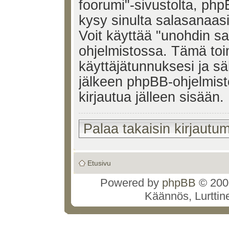
foorumi"-sivustolta, ph
kysy sinulta salasanaasi
Voit käyttää "unohdin s
ohjelmistossa. Tämä to
käyttäjätunnuksesi ja sä
jälkeen phpBB-ohjelmist
kirjautua jälleen sisään.
Palaa takaisin kirjautum
Etusivu
Powered by
phpBB
© 2000
Käännös, Lurttin