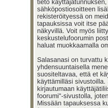
tieto käyttäjätunnuksen,
sähköpostiosoitteen lisä
rekisteröityessä on mei
tapauksissa voit itse pää
näkyvillä. Voit myös liitt
keskustelufoorumin post
haluat muokkaamalla om
Salasanasi on turvattu 
yhdensuuntaisella menet
suositeltavaa, että et k
käyttämilläsi sivustoill
kirjautumaan käyttäjätili
foorumi"-sivustolla, jote
Missään tapauksessa ku