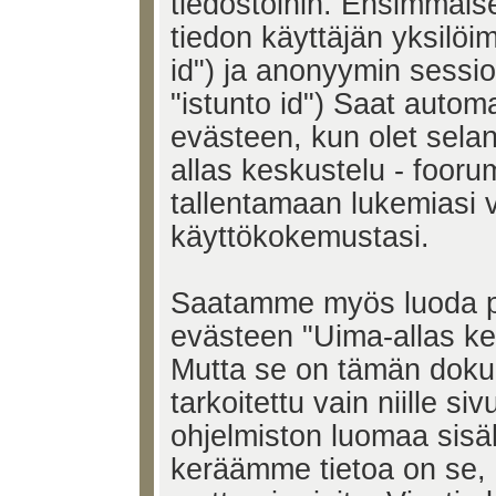
tiedostoihin. Ensimmäise
tiedon käyttäjän yksilöi
id") ja anonyymin sessio
"istunto id") Saat auto
evästeen, kun olet selan
allas keskustelu - foorum
tallentamaan lukemiasi v
käyttökokemustasi.
Saatamme myös luoda p
evästeen "Uima-allas kes
Mutta se on tämän doku
tarkoitettu vain niille siv
ohjelmiston luomaa sisäl
keräämme tietoa on se, m