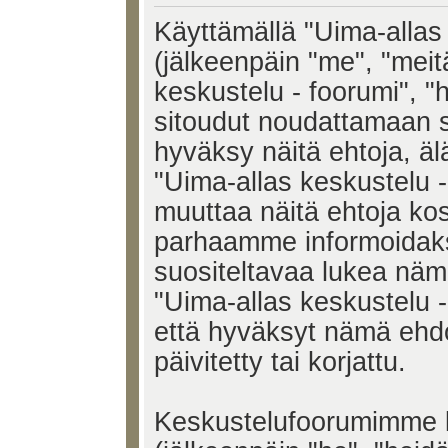
Käyttämällä "Uima-allas 
(jälkeenpäin "me", "meit
keskustelu - foorumi", "h
sitoudut noudattamaan s
hyväksy näitä ehtoja, älä
"Uima-allas keskustelu 
muuttaa näitä ehtoja k
parhaamme informoidak
suositeltavaa lukea näm
"Uima-allas keskustelu -
että hyväksyt nämä ehd
päivitetty tai korjattu.
Keskustelufoorumimme k