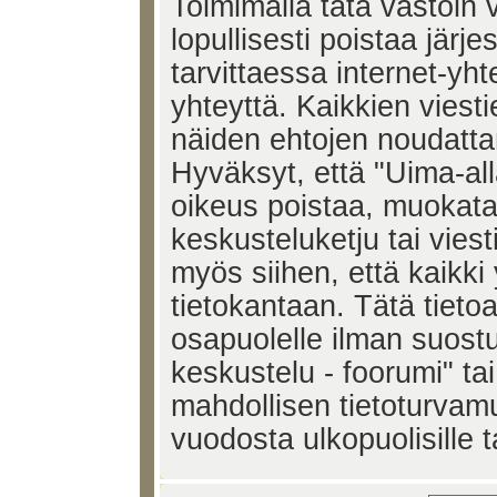
Toimimalla tätä vastoin v
lopullisesti poistaa järje
tarvittaessa internet-yh
yhteyttä. Kaikkien viest
näiden ehtojen noudatta
Hyväksyt, että "Uima-all
oikeus poistaa, muokata,
keskusteluketju tai vies
myös siihen, että kaikki 
tietokantaan. Tätä tieto
osapuolelle ilman suost
keskustelu - foorumi" ta
mahdollisen tietoturvam
vuodosta ulkopuolisille t