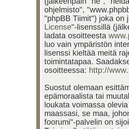
(jälkeenpäin "he", "heid
ohjelmisto", "www.phpb
"phpBB Tiimit") joka on j
License
"-lisenssillä (jä
ladata osoitteesta
www.
luo vain ympäristön inte
lisenssi kieltää meitä ra
toimintatapaa. Saadakses
osoitteessa:
http://www
Suostut olemaan esittäm
epämoraalista tai muutak
loukata voimassa olevia 
maassasi, se maa, johon
foorumi"-palvelin on sijoi