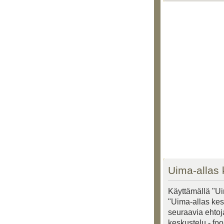
Uima-allas 
Käyttämällä "Ui
"Uima-allas kesk
seuraavia ehtoja
keskustelu - fo