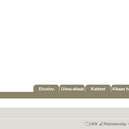
Etusivu
Uima-altaat
Katteet
Altaan h
UKK
Rekisteröidy