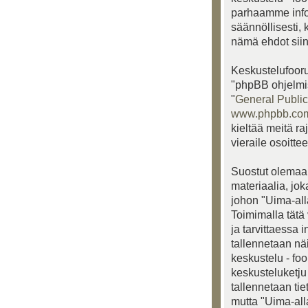
parhaamme info
säännöllisesti, 
nämä ehdot siinä
Keskustelufooru
"phpBB ohjelmis
"
General Public
www.phpbb.co
kieltää meitä ra
vieraile osoitte
Suostut olemaan
materiaalia, jo
johon "Uima-alla
Toimimalla tätä 
ja tarvittaessa 
tallennetaan nä
keskustelu - fo
keskusteluketju 
tallennetaan ti
mutta "Uima-all