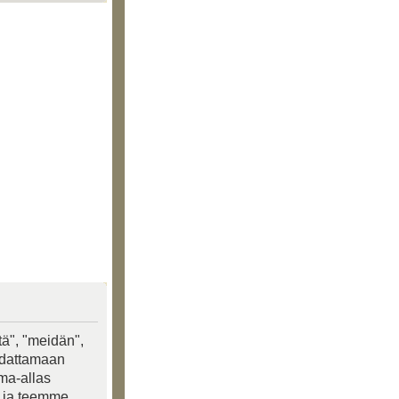
tä", "meidän",
oudattamaan
ima-allas
a ja teemme