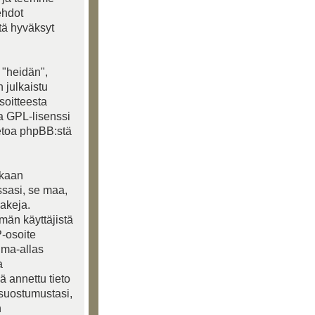
ehdot
ttä hyväksyt
 "heidän",
 julkaistu
soitteesta
ja GPL-lisenssi
ietoa phpBB:stä
akaan
ssasi, se maa,
lakeja.
lmän käyttäjistä
P-osoite
ima-allas
a
ä annettu tieto
 suostumustasi,
n