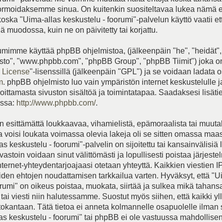
rmoidaksemme sinua. On kuitenkin suositeltavaa lukea nämä 
koska "Uima-allas keskustelu - foorumi"-palvelun käyttö vaatii e
 muodossa, kuin ne on päivitetty tai korjattu.
mimme käyttää phpBB ohjelmistoa, (jälkeenpäin "he", "heidät",
to", "www.phpbb.com", "phpBB Group", "phpBB Tiimit") joka on
 License
"-lisenssillä (jälkeenpäin "GPL") ja se voidaan ladata o
m
. phpBB ohjelmisto luo vain ympäristön internet keskustelulle 
joittamasta sivuston sisältöä ja toimintatapaa. Saadaksesi lisät
essa:
http://www.phpbb.com/
.
 esittämättä loukkaavaa, vihamielistä, epämoraalista tai muut
ka voisi loukata voimassa olevia lakeja oli se sitten omassa maa
s keskustelu - foorumi"-palvelin on sijoitettu tai kansainvälisiä 
vastoin voidaan sinut välittömästi ja lopullisesti poistaa järjeste
internet-yhteydentarjoajaasi otetaan yhteyttä. Kaikkien viestien I
iden ehtojen noudattamisen tarkkailua varten. Hyväksyt, että "U
orumi" on oikeus poistaa, muokata, siirtää ja sulkea mikä tahans
tai viesti niin halutessamme. Suostut myös siihen, että kaikki yll
etokantaan. Tätä tietoa ei anneta kolmannelle osapuolelle ilman
as keskustelu - foorumi" tai phpBB ei ole vastuussa mahdollise