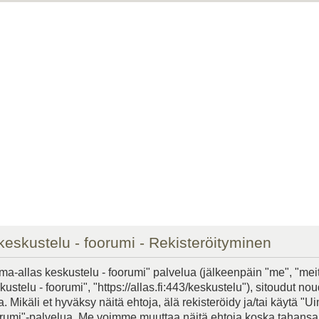
keskustelu - foorumi - Rekisteröityminen
ma-allas keskustelu - foorumi" palvelua (jälkeenpäin "me", "mei
ustelu - foorumi", "https://allas.fi:443/keskustelu"), sitoudut n
. Mikäli et hyväksy näitä ehtoja, älä rekisteröidy ja/tai käytä "U
orumi"-palvelua. Me voimme muuttaa näitä ehtoja koska tahans