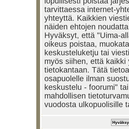
lopullisesti poistaa järje
tarvittaessa internet-yh
yhteyttä. Kaikkien viest
näiden ehtojen noudatta
Hyväksyt, että "Uima-all
oikeus poistaa, muokata,
keskusteluketju tai vies
myös siihen, että kaikki 
tietokantaan. Tätä tieto
osapuolelle ilman suost
keskustelu - foorumi" ta
mahdollisen tietoturvam
vuodosta ulkopuolisille t