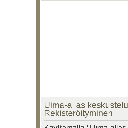
Uima-allas keskustelu 
Rekisteröityminen
Käyttämällä "Uima-allas 