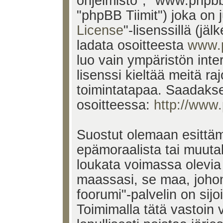
ohjelmisto", "www.phpb
"phpBB Tiimit") joka on j
License
"-lisenssillä (jä
ladata osoitteesta
www.
luo vain ympäristön inte
lisenssi kieltää meitä ra
toimintatapaa. Saadakses
osoitteessa:
http://www
Suostut olemaan esittäm
epämoraalista tai muutak
loukata voimassa olevia 
maassasi, se maa, johon
foorumi"-palvelin on sijoi
Toimimalla tätä vastoin v