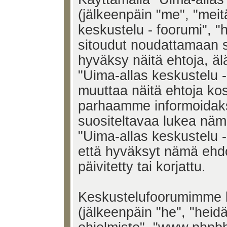
(jälkeenpäin "me", "meit
keskustelu - foorumi", "h
sitoudut noudattamaan s
hyväksy näitä ehtoja, älä
"Uima-allas keskustelu 
muuttaa näitä ehtoja k
parhaamme informoidak
suositeltavaa lukea näm
"Uima-allas keskustelu -
että hyväksyt nämä ehd
päivitetty tai korjattu.
Keskustelufoorumimme k
(jälkeenpäin "he", "heid