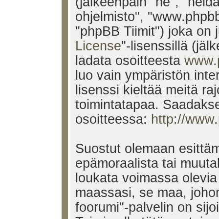
(jälkeenpäin "he", "heid
ohjelmisto", "www.phpb
"phpBB Tiimit") joka on j
License
"-lisenssillä (jä
ladata osoitteesta
www.
luo vain ympäristön inte
lisenssi kieltää meitä ra
toimintatapaa. Saadakses
osoitteessa:
http://www
Suostut olemaan esittäm
epämoraalista tai muutak
loukata voimassa olevia 
maassasi, se maa, johon
foorumi"-palvelin on sijoi