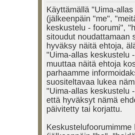
Käyttämällä "Uima-allas 
(jälkeenpäin "me", "meit
keskustelu - foorumi", "h
sitoudut noudattamaan s
hyväksy näitä ehtoja, älä
"Uima-allas keskustelu 
muuttaa näitä ehtoja k
parhaamme informoidak
suositeltavaa lukea näm
"Uima-allas keskustelu -
että hyväksyt nämä ehd
päivitetty tai korjattu.
Keskustelufoorumimme k