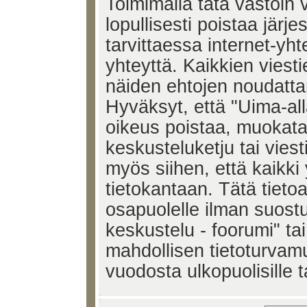
Toimimalla tätä vastoin v
lopullisesti poistaa järje
tarvittaessa internet-yh
yhteyttä. Kaikkien viest
näiden ehtojen noudatta
Hyväksyt, että "Uima-all
oikeus poistaa, muokata,
keskusteluketju tai vies
myös siihen, että kaikki 
tietokantaan. Tätä tieto
osapuolelle ilman suost
keskustelu - foorumi" ta
mahdollisen tietoturvam
vuodosta ulkopuolisille t