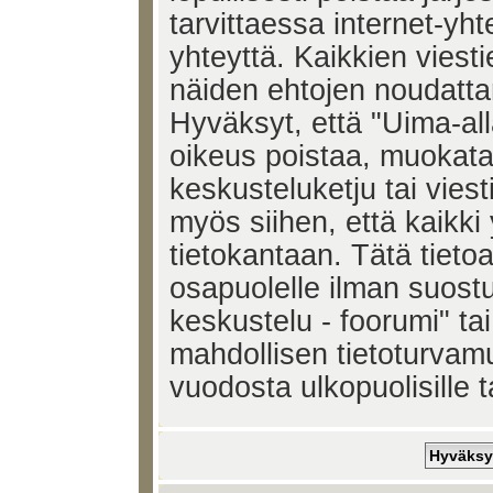
tarvittaessa internet-yh
yhteyttä. Kaikkien viest
näiden ehtojen noudatta
Hyväksyt, että "Uima-all
oikeus poistaa, muokata,
keskusteluketju tai vies
myös siihen, että kaikki 
tietokantaan. Tätä tieto
osapuolelle ilman suost
keskustelu - foorumi" ta
mahdollisen tietoturvam
vuodosta ulkopuolisille t