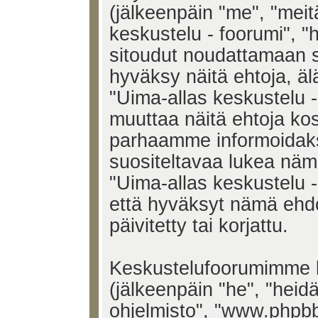
(jälkeenpäin "me", "meit
keskustelu - foorumi", "h
sitoudut noudattamaan s
hyväksy näitä ehtoja, älä
"Uima-allas keskustelu 
muuttaa näitä ehtoja k
parhaamme informoidak
suositeltavaa lukea näm
"Uima-allas keskustelu -
että hyväksyt nämä ehd
päivitetty tai korjattu.
Keskustelufoorumimme k
(jälkeenpäin "he", "heid
ohjelmisto", "www.phpb