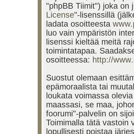
"phpBB Tiimit") joka on j
License
"-lisenssillä (jä
ladata osoitteesta
www.
luo vain ympäristön inte
lisenssi kieltää meitä ra
toimintatapaa. Saadakses
osoitteessa:
http://www
Suostut olemaan esittäm
epämoraalista tai muutak
loukata voimassa olevia 
maassasi, se maa, johon
foorumi"-palvelin on sijoi
Toimimalla tätä vastoin v
lopullisesti poistaa järje