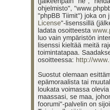
(jälkeenpäin "he", "heid
ohjelmisto", "www.phpb
"phpBB Tiimit") joka on j
License
"-lisenssillä (jä
ladata osoitteesta
www.
luo vain ympäristön inte
lisenssi kieltää meitä ra
toimintatapaa. Saadakses
osoitteessa:
http://www
Suostut olemaan esittäm
epämoraalista tai muutak
loukata voimassa olevia 
maassasi, se maa, johon
foorumi"-palvelin on sijoi