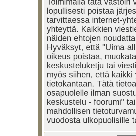
Toimimalla tätä vastoin v
lopullisesti poistaa järje
tarvittaessa internet-yh
yhteyttä. Kaikkien viest
näiden ehtojen noudatta
Hyväksyt, että "Uima-all
oikeus poistaa, muokata,
keskusteluketju tai vies
myös siihen, että kaikki 
tietokantaan. Tätä tieto
osapuolelle ilman suost
keskustelu - foorumi" ta
mahdollisen tietoturvam
vuodosta ulkopuolisille t