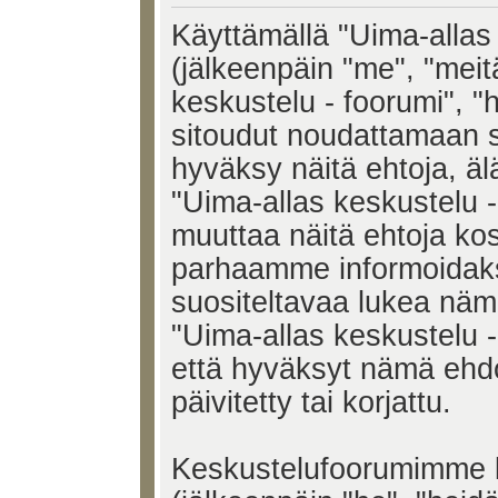
Käyttämällä "Uima-allas 
(jälkeenpäin "me", "meit
keskustelu - foorumi", "h
sitoudut noudattamaan s
hyväksy näitä ehtoja, älä
"Uima-allas keskustelu 
muuttaa näitä ehtoja k
parhaamme informoidak
suositeltavaa lukea näm
"Uima-allas keskustelu -
että hyväksyt nämä ehd
päivitetty tai korjattu.
Keskustelufoorumimme k