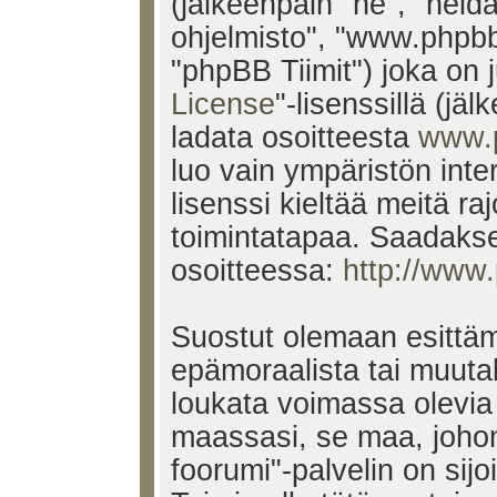
(jälkeenpäin "he", "heid
ohjelmisto", "www.phpb
"phpBB Tiimit") joka on j
License
"-lisenssillä (jä
ladata osoitteesta
www.
luo vain ympäristön inte
lisenssi kieltää meitä ra
toimintatapaa. Saadakses
osoitteessa:
http://www
Suostut olemaan esittäm
epämoraalista tai muutak
loukata voimassa olevia 
maassasi, se maa, johon
foorumi"-palvelin on sijoi