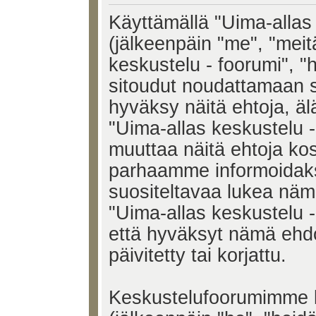
Käyttämällä "Uima-allas 
(jälkeenpäin "me", "meit
keskustelu - foorumi", "h
sitoudut noudattamaan s
hyväksy näitä ehtoja, älä
"Uima-allas keskustelu 
muuttaa näitä ehtoja k
parhaamme informoidak
suositeltavaa lukea näm
"Uima-allas keskustelu -
että hyväksyt nämä ehd
päivitetty tai korjattu.
Keskustelufoorumimme k