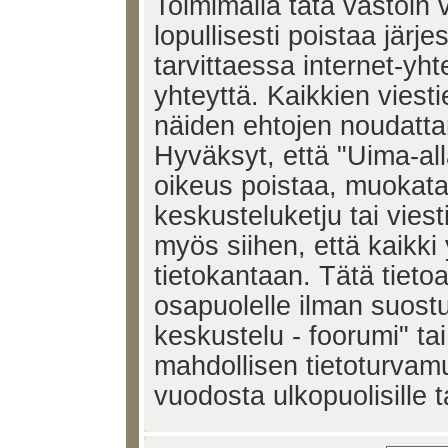
Toimimalla tätä vastoin v
lopullisesti poistaa järje
tarvittaessa internet-yh
yhteyttä. Kaikkien viest
näiden ehtojen noudatta
Hyväksyt, että "Uima-all
oikeus poistaa, muokata,
keskusteluketju tai vies
myös siihen, että kaikki 
tietokantaan. Tätä tieto
osapuolelle ilman suost
keskustelu - foorumi" ta
mahdollisen tietoturvam
vuodosta ulkopuolisille t